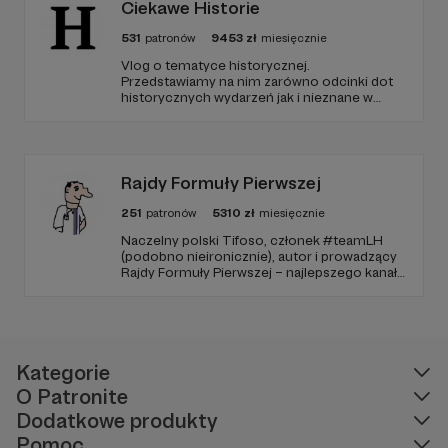
Ciekawe Historie
531
patronów
9453
zł
miesięcznie
Vlog o tematyce historycznej.
Przedstawiamy na nim zarówno odcinki dot
historycznych wydarzeń jak i nieznane w
polskim YouTube tłumaczenia materiałów
źródłowych .
Rajdy Formuły Pierwszej
251
patronów
5310
zł
miesięcznie
Naczelny polski Tifoso, członek #teamLH
(podobno nieironicznie), autor i prowadzący
Rajdy Formuły Pierwszej – najlepszego kanału
YouTube o F1 w Polsce (potwierdzone
niezależnymi badaniami).
Kategorie
O Patronite
Dodatkowe produkty
Pomoc