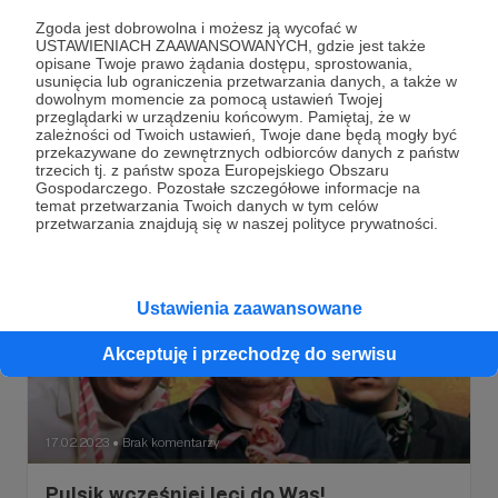
Zgoda jest dobrowolna i możesz ją wycofać w
USTAWIENIACH ZAAWANSOWANYCH, gdzie jest także
02.03.2023
Komentarze: 1
●
opisane Twoje prawo żądania dostępu, sprostowania,
usunięcia lub ograniczenia przetwarzania danych, a także w
Pamiętajcie o grupie!
dowolnym momencie za pomocą ustawień Twojej
przeglądarki w urządzeniu końcowym. Pamiętaj, że w
Kochani! Grupa na fejsie czeka!
zależności od Twoich ustawień, Twoje dane będą mogły być
przekazywane do zewnętrznych odbiorców danych z państw
trzecich tj. z państw spoza Europejskiego Obszaru
Gospodarczego. Pozostałe szczegółowe informacje na
temat przetwarzania Twoich danych w tym celów
przetwarzania znajdują się w naszej polityce prywatności.
Ustawienia zaawansowane
Akceptuję i przechodzę do serwisu
17.02.2023
Brak komentarzy
●
Pulsik wcześniej leci do Was!