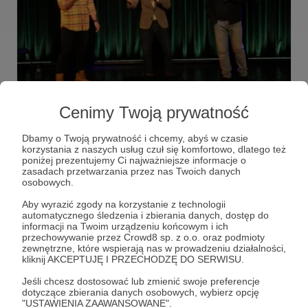
03.03.2023
Komentarze: 4
●
Cenimy Twoją prywatność
Nowy "Puls Tygodnia" od Radiowców!
Bo niektórzy dostają wcześniej ;)
Dbamy o Twoją prywatność i chcemy, abyś w czasie
korzystania z naszych usług czuł się komfortowo, dlatego też
poniżej prezentujemy Ci najważniejsze informacje o
zasadach przetwarzania przez nas Twoich danych
osobowych.
Aby wyrazić zgody na korzystanie z technologii
automatycznego śledzenia i zbierania danych, dostęp do
informacji na Twoim urządzeniu końcowym i ich
przechowywanie przez Crowd8 sp. z o.o. oraz podmioty
zewnętrzne, które wspierają nas w prowadzeniu działalności,
kliknij AKCEPTUJĘ I PRZECHODZĘ DO SERWISU.
Jeśli chcesz dostosować lub zmienić swoje preferencje
dotyczące zbierania danych osobowych, wybierz opcję
"USTAWIENIA ZAAWANSOWANE".