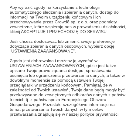
Zaloguj się
Aby wyrazić zgody na korzystanie z technologii
automatycznego śledzenia i zbierania danych, dostęp do
informacji na Twoim urządzeniu końcowym i ich
Udostępnij
przechowywanie przez Crowd8 sp. z o.o. oraz podmioty
zewnętrzne, które wspierają nas w prowadzeniu działalności,
kliknij AKCEPTUJĘ I PRZECHODZĘ DO SERWISU.
Jeśli chcesz dostosować lub zmienić swoje preferencje
dotyczące zbierania danych osobowych, wybierz opcję
"USTAWIENIA ZAAWANSOWANE".
Zgoda jest dobrowolna i możesz ją wycofać w
Radiowcy Bez Cenzury
USTAWIENIACH ZAAWANSOWANYCH, gdzie jest także
opisane Twoje prawo żądania dostępu, sprostowania,
usunięcia lub ograniczenia przetwarzania danych, a także w
Zobacz profil autora
dowolnym momencie za pomocą ustawień Twojej
przeglądarki w urządzeniu końcowym. Pamiętaj, że w
zależności od Twoich ustawień, Twoje dane będą mogły być
przekazywane do zewnętrznych odbiorców danych z państw
trzecich tj. z państw spoza Europejskiego Obszaru
Gospodarczego. Pozostałe szczegółowe informacje na
Zobacz również
temat przetwarzania Twoich danych w tym celów
przetwarzania znajdują się w naszej polityce prywatności.
Pulsik wcześniej leci do Was!