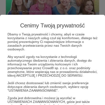
22.11.2023
Brak komentarzy
●
Czy warto inwestować w edukacje?
Cenimy Twoją prywatność
Zobacz, co o działaniach Fundacji mówi Bogusława Łuka -
Prezeska
Dbamy o Twoją prywatność i chcemy, abyś w czasie
korzystania z naszych usług czuł się komfortowo, dlatego też
#prezeska
#fundacjauniwersytetdzieci
#pytania
poniżej prezentujemy Ci najważniejsze informacje o
zasadach przetwarzania przez nas Twoich danych
+2
osobowych.
Aby wyrazić zgody na korzystanie z technologii
automatycznego śledzenia i zbierania danych, dostęp do
informacji na Twoim urządzeniu końcowym i ich
przechowywanie przez Crowd8 sp. z o.o. oraz podmioty
zewnętrzne, które wspierają nas w prowadzeniu działalności,
kliknij AKCEPTUJĘ I PRZECHODZĘ DO SERWISU.
Jeśli chcesz dostosować lub zmienić swoje preferencje
dotyczące zbierania danych osobowych, wybierz opcję
"USTAWIENIA ZAAWANSOWANE".
Zgoda jest dobrowolna i możesz ją wycofać w
USTAWIENIACH ZAAWANSOWANYCH, gdzie jest także