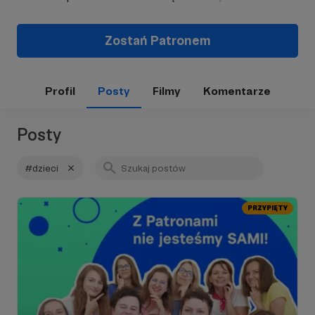
Zostań Patronem
Profil
Posty
Filmy
Komentarze
Posty
#dzieci
PRZYPIĘTY