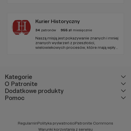
domowego tiramisù. Jestem italianistką,
nauczycielką i twórczynią kursów, która
pomaga zakochać się nie tylko w gramatyce,
ale i w kulturze Włoch.
Kurier Historyczny
34
patronów
955
zł
miesięcznie
Naszą misją jest pokazywanie znanych i mniej
znanych wydarzeń z przeszłości,
wielowiekowych procesów, które mają wpływ
na nasze życie; wskazywanie błędów
poprzedników oraz przedstawianie, jakie były
wobec nich alternatywy.
Kategorie
O Patronite
Dodatkowe produkty
Pomoc
Regulamin
Polityka prywatności
Patronite Commons
Warunki korzystania z serwisu