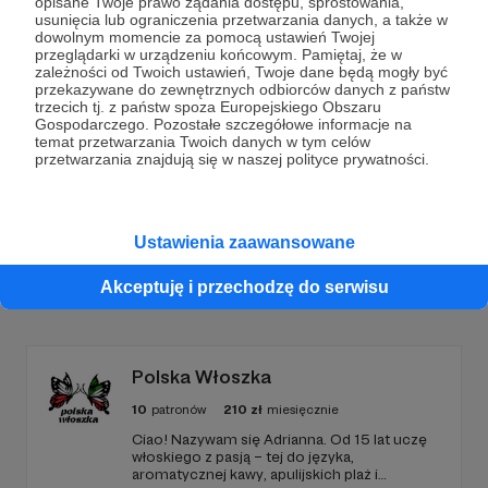
opisane Twoje prawo żądania dostępu, sprostowania,
Dołącz do grona Patronów!
usunięcia lub ograniczenia przetwarzania danych, a także w
dowolnym momencie za pomocą ustawień Twojej
przeglądarki w urządzeniu końcowym. Pamiętaj, że w
Wesprzyj działalność Autora
Podcast Wokół Pytań
zależności od Twoich ustawień, Twoje dane będą mogły być
przekazywane do zewnętrznych odbiorców danych z państw
już teraz!
trzecich tj. z państw spoza Europejskiego Obszaru
Gospodarczego. Pozostałe szczegółowe informacje na
temat przetwarzania Twoich danych w tym celów
przetwarzania znajdują się w naszej polityce prywatności.
Zostań Patronem
Ustawienia zaawansowane
Promowani autorzy
Akceptuję i przechodzę do serwisu
Polska Włoszka
10
patronów
210
zł
miesięcznie
Ciao! Nazywam się Adrianna. Od 15 lat uczę
włoskiego z pasją – tej do języka,
aromatycznej kawy, apulijskich plaż i