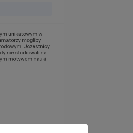
lnym unikatowym w
i amatorzy mogliby
arodowym. Uczestnicy
dy nie studiowali na
ynym motywem nauki