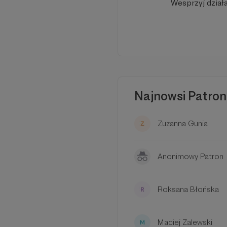
Wesprzyj dział
W tym m
Aby
Najnowsi Patron
Zuzanna Gunia
Anonimowy Patron
Pianiści ci, mimo bra
Roksana Błońska
osiągnęli wysoki pozi
i domów kultury, a 
Maciej Zalewski