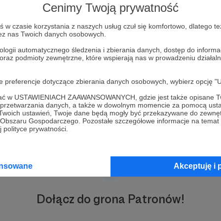
Cenimy Twoją prywatność
w czasie korzystania z naszych usług czuł się komfortowo, dlatego te
zez nas Twoich danych osobowych.
ologii automatycznego śledzenia i zbierania danych, dostęp do inform
 oraz podmioty zewnętrzne, które wspierają nas w prowadzeniu dział
oje preferencje dotyczące zbierania danych osobowych, wybierz op
ofać w USTAWIENIACH ZAAWANSOWANYCH, gdzie jest także opisane Tw
a przetwarzania danych, a także w dowolnym momencie za pomocą usta
 Twoich ustawień, Twoje dane będą mogły być przekazywane do zewnę
go Obszaru Gospodarczego. Pozostałe szczegółowe informacje na temat
 polityce prywatności.
ansowane
Akceptuję i 
Dołącz do grona Patronów!