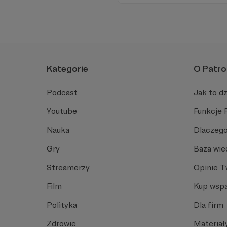
geopolitycznej w Polsce i w E
Kategorie
O Patro
Podcast
Jak to dz
W tym m
Youtube
Funkcje 
Aby
Nauka
Dlaczego
Gry
Baza wie
Streamerzy
Opinie 
Film
Kup wspa
Polityka
Dla firm
Zdrowie
Materiał