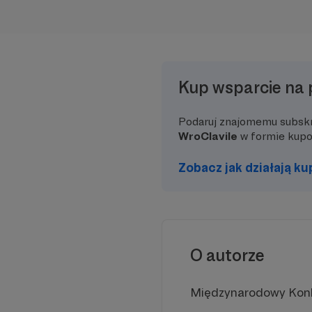
Kup wsparcie na 
Podaruj znajomemu subsk
WroClavile
w formie kup
Zobacz jak działają k
O autorze
Międzynarodowy Konku