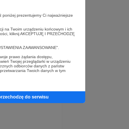
ż poniżej prezentujemy Ci najważniejsze
acji na Twoim urządzeniu końcowym i ich
alności, kliknij AKCEPTUJĘ I PRZECHODZĘ
cję "USTAWIENIA ZAAWANSOWANE".
oje prawo żądania dostępu,
wień Twojej przeglądarki w urządzeniu
trznych odbiorców danych z państw
 przetwarzania Twoich danych w tym
przechodzę do serwisu