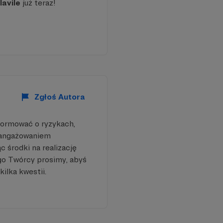
avile
już teraz!
Zgłoś Autora
formować o ryzykach,
aangażowaniem
 środki na realizację
go Twórcy prosimy, abyś
kilka kwestii.
obistej pracy
uar ognisk muzycznych