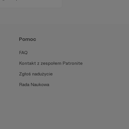
awie, filozofii i języku.
iu publicznym, walczy z
formacyjnymi.
Pomoc
FAQ
Kontakt z zespołem Patronite
Zgłoś nadużycie
Rada Naukowa