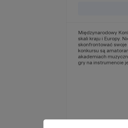
Międzynarodowy Konku
skali kraju i Europy.
skonfrontować swoje 
konkursu są amatorami
akademiach muzyczny
gry na instrumencie j