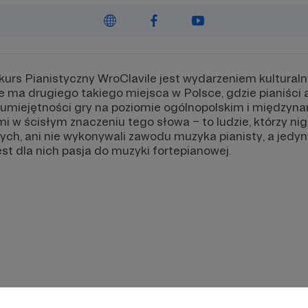
rs Pianistyczny WroClavile jest wydarzeniem kultura
 Nie ma drugiego takiego miejsca w Polsce, gdzie pianiśc
umiejętności gry na poziomie ogólnopolskim i międzyn
 w ścisłym znaczeniu tego słowa – to ludzie, którzy nig
ch, ani nie wykonywali zawodu muzyka pianisty, a jed
est dla nich pasja do muzyki fortepianowej.