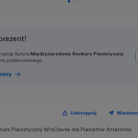
prezent!
rypcję Autora
Międzynarodowy Konkurs Pianistyczny
onu podarunkowego.
upony
Udostępnij
Wiadom
rs Pianistyczny WroClavile dla Pianistów Amatorów.