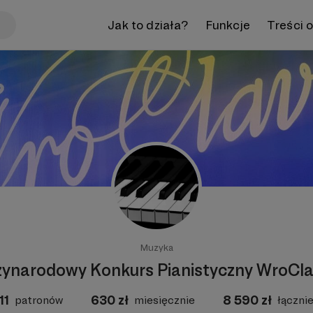
Jak to działa?
Funkcje
Treści 
Muzyka
ynarodowy Konkurs Pianistyczny WroCla
11
630
zł
8 590
zł
patronów
miesięcznie
łączni