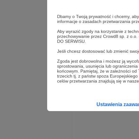
Dbamy o Twoją prywatność i chcemy, abyś 
informacje o zasadach przetwarzania pr
Aby wyrazić zgody na korzystanie z techn
przechowywanie przez Crowd8 sp. z o.o.
DO SERWISU.
Rozwiń opis
Jeśli chcesz dostosować lub zmienić sw
Zgoda jest dobrowolna i możesz ją wyc
sprostowania, usunięcia lub ograniczeni
końcowym. Pamiętaj, że w zależności od
trzecich tj. z państw spoza Europejskie
celów przetwarzania znajdują się w naszej
Ustawienia zaaw