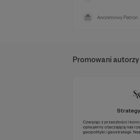
Anonimowy Patron
Promowani autorzy
Strateg
Czerpiąc z przeszłości i konc
opisujemy otaczającą nas rz
geopolityki i geostrategii. N
ze Strategy&Future kluczowe