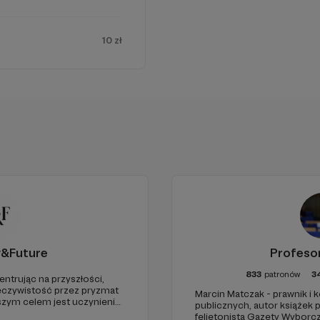
10 zł
y&Future
Profeso
833
patronów
3
entrując na przyszłości,
eczywistość przez pryzmat
Marcin Matczak - prawnik i
aszym celem jest uczynienie
publicznych, autor książek
go źródła myśli
felietonista Gazety Wyborcz