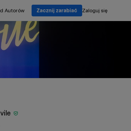
od Autorów
Zacznij zarabiać
Zaloguj się
vile
e