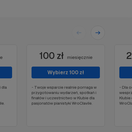
100 zł
2
ie
miesięcznie
Wybierz 100 zł
 dla
- Twoje wsparcie realnie pomaga w
- Dla 
przygotowaniu wydarzeń, spotkań i
wesprz
finałów i uczestnictwo w Klubie dla
Klubie 
le.
pasjonatów pianistyki WroClavile.
WroCla