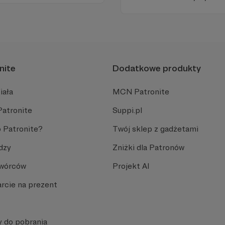
uropie.
edukacyjnych. Mówi jasno o pr
Promuje umiarkowanie w życ
plemiennością i bańkami in
nite
Dodatkowe produkty
iała
MCN Patronite
iejscu powinna być zewnętrzna treść
Patronite
Suppi.pl
 zobaczyć treść musisz zmienić ustawienia
polityki prywatności
 Patronite?
Twój sklep z gadżetami
dzy
Zniżki dla Patronów
Twórców
Projekt AI
rcie na prezent
y do pobrania