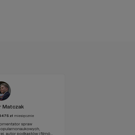
r Matczak
4475
zł
miesięcznie
 komentator spraw
 popularnonaukowych,
ej, autor podkastów i filmów