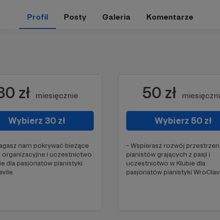
Profil
Posty
Galeria
Komentarze
30 zł
50 zł
miesięcznie
miesięczn
Wybierz 30 zł
Wybierz 50 zł
agasz nam pokrywać bieżące
- Wspierasz rozwój przestrzeni
 organizacyjne i uczestnictwo
pianistów grających z pasji i
ie dla pasjonatów pianistyki
uczestnictwo w Klubie dla
vile.
pasjonatów pianistyki WroClavi