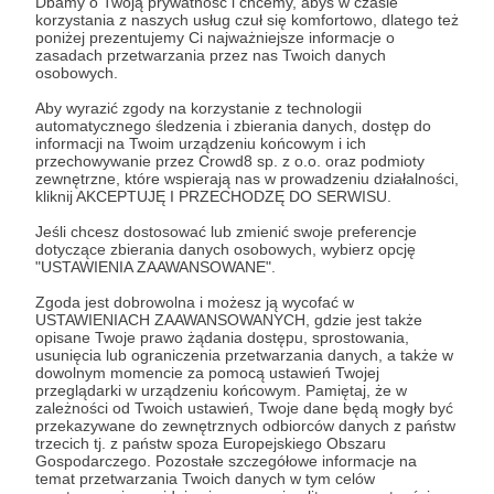
Dbamy o Twoją prywatność i chcemy, abyś w czasie
temu aktywne subskrypcje w danym
korzystania z naszych usług czuł się komfortowo, dlatego też
progu dalej tam zostaną, ale próg nie
poniżej prezentujemy Ci najważniejsze informacje o
będzie widoczny dla nowych Patronów! W
zasadach przetwarzania przez nas Twoich danych
osobowych.
tej sprawie napisz do nas na
kontakt@patronite.pl
.
Aby wyrazić zgody na korzystanie z technologii
automatycznego śledzenia i zbierania danych, dostęp do
Jeśli chcesz, żeby Twoje progi wyglądały
informacji na Twoim urządzeniu końcowym i ich
przechowywanie przez Crowd8 sp. z o.o. oraz podmioty
jeszcze atrakcyjniej, możesz dodać w nich
zewnętrzne, które wspierają nas w prowadzeniu działalności,
dedykowane zdjęcia oraz ustawić
kliknij AKCEPTUJĘ I PRZECHODZĘ DO SERWISU.
"
Polecany próg
".
Jeśli chcesz dostosować lub zmienić swoje preferencje
dotyczące zbierania danych osobowych, wybierz opcję
"USTAWIENIA ZAAWANSOWANE".
Zgoda jest dobrowolna i możesz ją wycofać w
USTAWIENIACH ZAAWANSOWANYCH, gdzie jest także
opisane Twoje prawo żądania dostępu, sprostowania,
Zobacz również
usunięcia lub ograniczenia przetwarzania danych, a także w
dowolnym momencie za pomocą ustawień Twojej
przeglądarki w urządzeniu końcowym. Pamiętaj, że w
zależności od Twoich ustawień, Twoje dane będą mogły być
przekazywane do zewnętrznych odbiorców danych z państw
Trzeba zmieniać od razu cały profil, czy
trzecich tj. z państw spoza Europejskiego Obszaru
wystarczą drobne zmiany?
Gospodarczego. Pozostałe szczegółowe informacje na
temat przetwarzania Twoich danych w tym celów
Jak często przypominać swoim fanom o