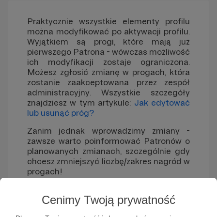
Praktycznie wszystkie elementy profilu
można modyfikować po aktywacji profilu.
Wyjątkiem są progi, które mają już
pierwszego Patrona - wówczas możliwość
ich modyfikacji zostaje ograniczona.
Możesz zgłosić zmianę w progach, która
zostanie zaakceptowana przez zespół
administracyjny. Wszystkie szczegóły
znajdziesz w tym artykule:
Jak edytować
lub usunąć próg?
Zanim jednak wprowadzimy zmiany -
zawsze warto poinformować Patronów o
planowanych zmianach, szczególnie gdy
chcesz zmniejszyć liczbę/zakres nagród w
progach!
Jeśli zastanawiasz się nad usunięciem
Cenimy Twoją prywatność
progu z Aktywnymi Patronami, warto
rozważyć opcję schowania go. Dzięki