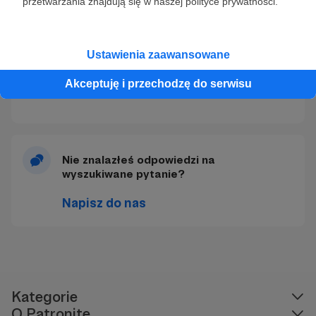
przetwarzania znajdują się w naszej polityce prywatności.
profilu na Patronite?
30 rad - jak mówić o swoim profilu?
Ustawienia zaawansowane
Jak mogę napisać do mojego Patrona?
Akceptuję i przechodzę do serwisu
Jak trafiają do mnie Patroni?
Nie znalazłeś odpowiedzi na
wyszukiwane pytanie?
Napisz do nas
Kategorie
O Patronite