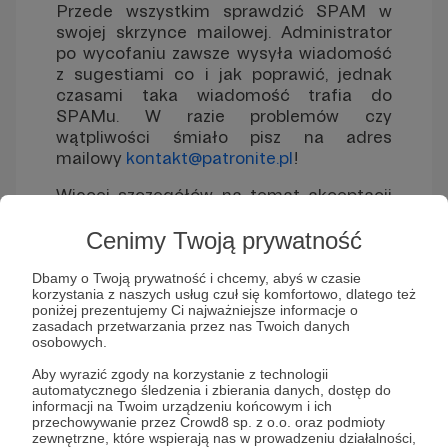
Przede wszystkim sprawdzić SPAM w
swojej skrzynce mailowej. Administrator
po wycofaniu zawsze wysyła wiadomość
z sugestiami co i jak poprawić, jednak
czasami taka wiadomość trafia do
SPAMu. W razie problemów czy
wątpliwości śmiało pisz na adres
mailowy
kontakt@patronite.pl
!
Więcej szczegółów na temat akceptacji
profilu znajdziesz tutaj:
Dlaczego mój
profil nie został zaakceptowany?! 10
Cenimy Twoją prywatność
powodów
.
Dbamy o Twoją prywatność i chcemy, abyś w czasie
korzystania z naszych usług czuł się komfortowo, dlatego też
poniżej prezentujemy Ci najważniejsze informacje o
zasadach przetwarzania przez nas Twoich danych
osobowych.
Aby wyrazić zgody na korzystanie z technologii
Zobacz również
automatycznego śledzenia i zbierania danych, dostęp do
informacji na Twoim urządzeniu końcowym i ich
przechowywanie przez Crowd8 sp. z o.o. oraz podmioty
zewnętrzne, które wspierają nas w prowadzeniu działalności,