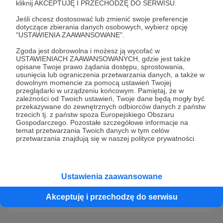
Jakie progi cieszą się największą
kliknij AKCEPTUJĘ I PRZECHODZĘ DO SERWISU.
popularnością?
Jeśli chcesz dostosować lub zmienić swoje preferencje
dotyczące zbierania danych osobowych, wybierz opcję
Jak dodać cel na moim profilu?
"USTAWIENIA ZAAWANSOWANE".
Czym różnią się cele subskrypcyjne od
Zgoda jest dobrowolna i możesz ją wycofać w
USTAWIENIACH ZAAWANSOWANYCH, gdzie jest także
projektowych?
opisane Twoje prawo żądania dostępu, sprostowania,
usunięcia lub ograniczenia przetwarzania danych, a także w
Co muszę zrobić, żeby mój profil został
dowolnym momencie za pomocą ustawień Twojej
zaakceptowany?
przeglądarki w urządzeniu końcowym. Pamiętaj, że w
zależności od Twoich ustawień, Twoje dane będą mogły być
Jak stworzyć dobrą wizytówkę (sekcja „O
przekazywane do zewnętrznych odbiorców danych z państw
trzecich tj. z państw spoza Europejskiego Obszaru
Autorze”)?
Gospodarczego. Pozostałe szczegółowe informacje na
temat przetwarzania Twoich danych w tym celów
przetwarzania znajdują się w naszej polityce prywatności.
Nie znalazłeś odpowiedzi na
wyszukiwane pytanie?
Ustawienia zaawansowane
Napisz do nas
Akceptuję i przechodzę do serwisu