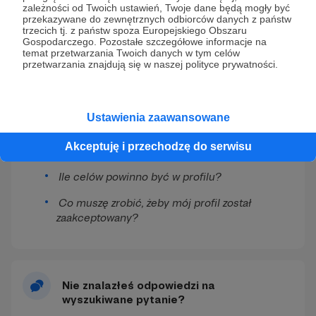
zależności od Twoich ustawień, Twoje dane będą mogły być
przekazywane do zewnętrznych odbiorców danych z państw
Zobacz również
trzecich tj. z państw spoza Europejskiego Obszaru
Gospodarczego. Pozostałe szczegółowe informacje na
temat przetwarzania Twoich danych w tym celów
przetwarzania znajdują się w naszej polityce prywatności.
Jak osadzić film z YouTube w treści
wizytówki?
Jak wstawić plik audio do
Ustawienia zaawansowane
postów/wizytówki?
Akceptuję i przechodzę do serwisu
Czym różni się próg od celu?
Ile celów powinno być w profilu?
Co muszę zrobić, żeby mój profil został
zaakceptowany?
Nie znalazłeś odpowiedzi na
wyszukiwane pytanie?