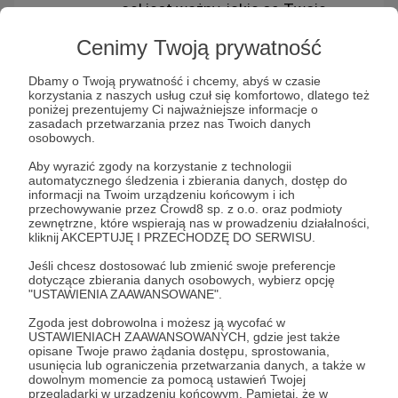
cel jest ważny, jakie są Twoje
motywacje i jakie nagrody
Cenimy Twoją prywatność
przewidujesz dla Patronów,
którzy pomogą go zrealizować.
Dbamy o Twoją prywatność i chcemy, abyś w czasie
korzystania z naszych usług czuł się komfortowo, dlatego też
Zapisz cel
poniżej prezentujemy Ci najważniejsze informacje o
Po uzupełnieniu wszystkich pól, Twój
zasadach przetwarzania przez nas Twoich danych
cel jest gotowy! Kliknij „Zapisz”, aby
osobowych.
dodać go do swojego profilu.
Aby wyrazić zgody na korzystanie z technologii
automatycznego śledzenia i zbierania danych, dostęp do
Dzięki tym krokom Twoi Patroni będą
informacji na Twoim urządzeniu końcowym i ich
wiedzieli, na co idzie ich wsparcie, co
przechowywanie przez Crowd8 sp. z o.o. oraz podmioty
może dodatkowo ich zmotywować. Jeśli
zewnętrzne, które wspierają nas w prowadzeniu działalności,
kliknij AKCEPTUJĘ I PRZECHODZĘ DO SERWISU.
chcesz dowiedzieć się więcej o celach i
jak je skutecznie wyznaczać, zapoznaj się
Jeśli chcesz dostosować lub zmienić swoje preferencje
z naszym
Poradnikiem dla Autorów
.
dotyczące zbierania danych osobowych, wybierz opcję
"USTAWIENIA ZAAWANSOWANE".
Zgoda jest dobrowolna i możesz ją wycofać w
USTAWIENIACH ZAAWANSOWANYCH, gdzie jest także
opisane Twoje prawo żądania dostępu, sprostowania,
usunięcia lub ograniczenia przetwarzania danych, a także w
dowolnym momencie za pomocą ustawień Twojej
przeglądarki w urządzeniu końcowym. Pamiętaj, że w