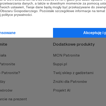
a przetwarzania danych, a także w dowolnym momencie za pomocą usta
 Twoich ustawień, Twoje dane będą mogły być przekazywane do zewnę
owiedzi na wyszukiwane pytanie?
go Obszaru Gospodarczego. Pozostałe szczegółowe informacje na temat
 polityce prywatności.
ansowane
Akceptuję i 
nite
Dodatkowe produkty
iała
MCN Patronite
Patronite
Suppi.pl
 Patronite?
Twój sklep z gadżetami
dzy
Zniżki dla Patronów
Twórców
Projekt AI
rcie na prezent