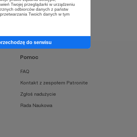
wień Twojej przeglądarki w urządzeniu
trznych odbiorców danych z państw
Napisz do nas
 przetwarzania Twoich danych w tym
przechodzę do serwisu
Pomoc
FAQ
Kontakt z zespołem Patronite
Zgłoś nadużycie
Rada Naukowa