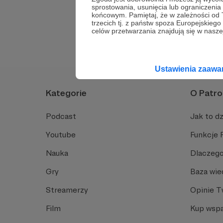
sprostowania, usunięcia lub ograniczeni
końcowym. Pamiętaj, że w zależności od
Nie znalazłeś odp
trzecich tj. z państw spoza Europejskie
celów przetwarzania znajdują się w naszej
Ustawienia zaaw
Kategorie
O Patro
Podcast
Jak to dz
Youtube
Funkcje 
Nauka
Dlaczego
Gry
Baza wie
Streamerzy
Opinie 
Film
Kup wspa