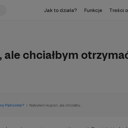
Jak to działa?
Funkcje
Treści 
 ale chciałbym otrzymać
ony Patronite?
Nabyłem kupon, ale chciałby...