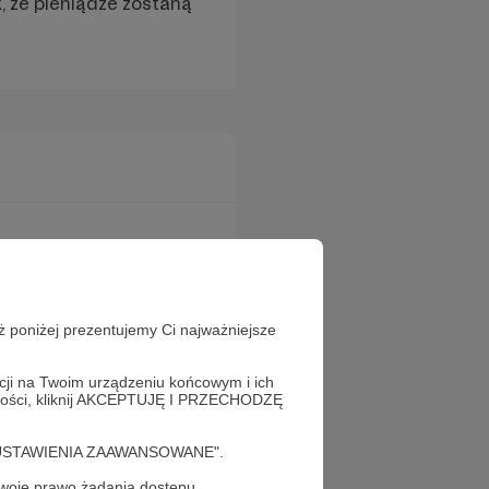
, że pieniądze zostaną
wykorzystać kupon dla
ż poniżej prezentujemy Ci najważniejsze
acji na Twoim urządzeniu końcowym i ich
alności, kliknij AKCEPTUJĘ I PRZECHODZĘ
cję "USTAWIENIA ZAAWANSOWANE".
oje prawo żądania dostępu,