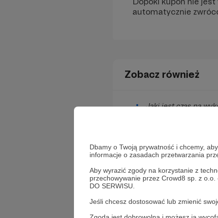
Dopóki kupon nie jest
automatycznie zwrócon
Zobacz również
Jaki jest czas na wy
Jak można zużyć kup
Dostałem kupon z sub
Dbamy o Twoją prywatność i chcemy, abyś 
kogoś innego?
informacje o zasadach przetwarzania pr
Dostałem kupon na p
Aby wyrazić zgody na korzystanie z techn
przechowywanie przez Crowd8 sp. z o.o.
DO SERWISU.
Czym są kupony Partr
Jeśli chcesz dostosować lub zmienić sw
Zgoda jest dobrowolna i możesz ją wyc