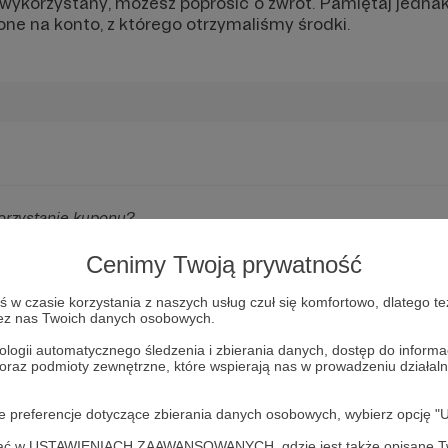
 wykorzystany, możesz poprosić o zwrot. Pamiętaj jednak
e na konto, z którego otrzymaliśmy środki.
korzystanie kuponu?
on i aktywować subskrypcję?
Cenimy Twoją prywatność
skrypcją dla Autora X, ale wolę wesprzeć Autora Y. Czy mogę 
w czasie korzystania z naszych usług czuł się komfortowo, dlatego te
zez nas Twoich danych osobowych.
rezent, ale chcę go zwrócić/nie chcę go wykorzystywać.
ologii automatycznego śledzenia i zbierania danych, dostęp do inform
 oraz podmioty zewnętrzne, które wspierają nas w prowadzeniu dział
onite.pl?
oje preferencje dotyczące zbierania danych osobowych, wybierz op
ofać w USTAWIENIACH ZAAWANSOWANYCH, gdzie jest także opisane Tw