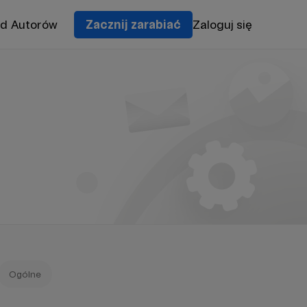
od Autorów
Zacznij zarabiać
Zaloguj się
Ogólne