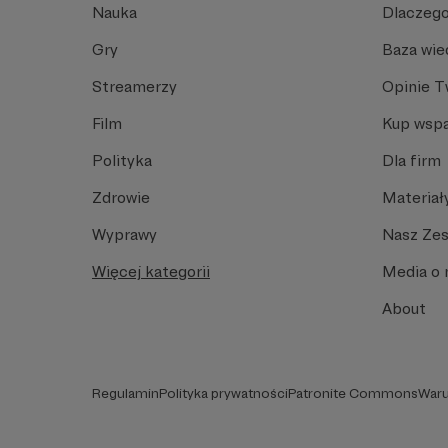
Nauka
Dlaczego
Gry
Baza wie
Streamerzy
Opinie 
Film
Kup wspa
Polityka
Dla firm
Zdrowie
Materiał
Wyprawy
Nasz Ze
Więcej kategorii
Media o 
About
Regulamin
Polityka prywatności
Patronite Commons
Waru