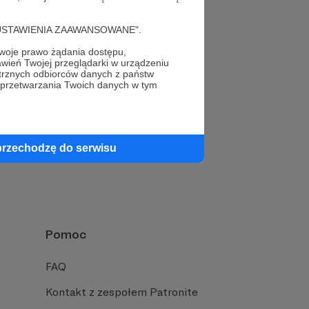
cję "USTAWIENIA ZAAWANSOWANE".
oje prawo żądania dostępu,
wień Twojej przeglądarki w urządzeniu
trznych odbiorców danych z państw
 przetwarzania Twoich danych w tym
Napisz do nas
przechodzę do serwisu
Pomoc
FAQ
Kontakt z zespołem Patronite