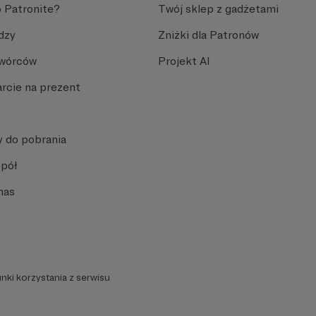
 Patronite?
Twój sklep z gadżetami
dzy
Zniżki dla Patronów
Twórców
Projekt AI
rcie na prezent
y do pobrania
spół
nas
nki korzystania z serwisu