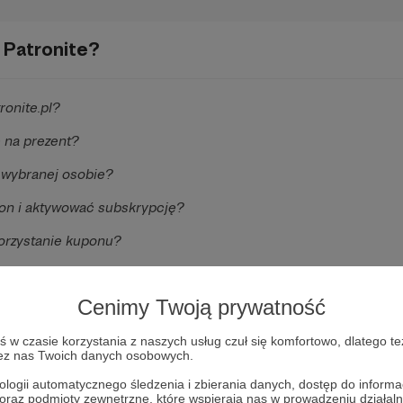
 Patronite?
onite.pl?
 na prezent?
 wybranej osobie?
on i aktywować subskrypcję?
korzystanie kuponu?
wykorzystanymi kuponami?
Cenimy Twoją prywatność
chciałbym otrzymać zwrot środków.
skrypcją dla Autora X, ale wolę wesprzeć Autora Y. Czy mogę 
w czasie korzystania z naszych usług czuł się komfortowo, dlatego te
zez nas Twoich danych osobowych.
ologii automatycznego śledzenia i zbierania danych, dostęp do inform
cia na progu X, ale chcę wybrać próg Y - czy mogę zmienić pr
 oraz podmioty zewnętrzne, które wspierają nas w prowadzeniu dział