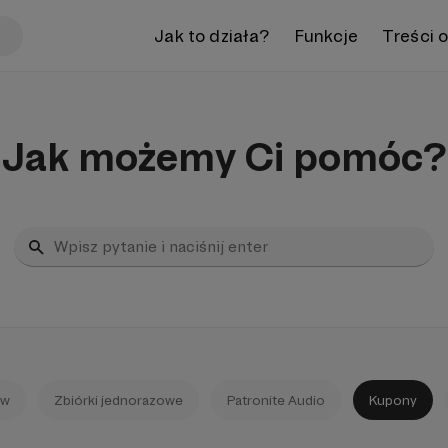
Jak to działa?
Funkcje
Treści 
Jak możemy Ci pomóc?
ów
Zbiórki jednorazowe
Patronite Audio
Kupony