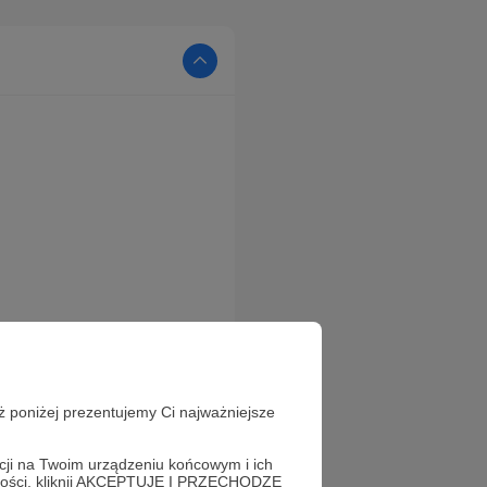
wykorzystać kupon dla
ż poniżej prezentujemy Ci najważniejsze
acji na Twoim urządzeniu końcowym i ich
óg, przypisany do
alności, kliknij AKCEPTUJĘ I PRZECHODZĘ