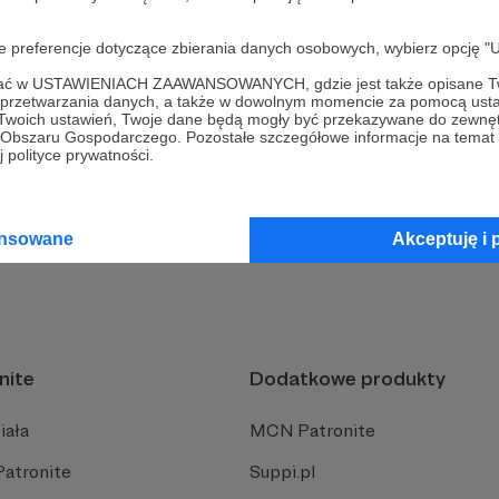
oje preferencje dotyczące zbierania danych osobowych, wybierz op
ofać w USTAWIENIACH ZAAWANSOWANYCH, gdzie jest także opisane Tw
a przetwarzania danych, a także w dowolnym momencie za pomocą usta
 Twoich ustawień, Twoje dane będą mogły być przekazywane do zewnę
go Obszaru Gospodarczego. Pozostałe szczegółowe informacje na temat
 polityce prywatności.
owiedzi na wyszukiwane pytanie?
ansowane
Akceptuję i 
nite
Dodatkowe produkty
iała
MCN Patronite
Patronite
Suppi.pl