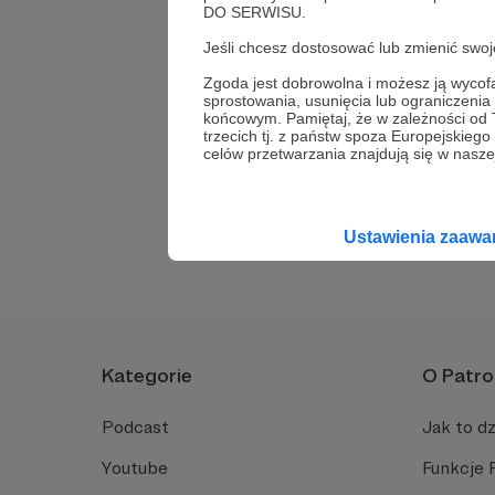
kuponu?
DO SERWISU.
Jeśli chcesz dostosować lub zmienić sw
Załaduj kolejne (3)
Zgoda jest dobrowolna i możesz ją wyc
sprostowania, usunięcia lub ograniczeni
końcowym. Pamiętaj, że w zależności od
trzecich tj. z państw spoza Europejskie
celów przetwarzania znajdują się w naszej
Nie znalazłeś odp
Ustawienia zaaw
Kategorie
O Patro
Podcast
Jak to dz
Youtube
Funkcje 