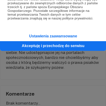
oraz postępowania sądowego. Niestety ledwo
przekazywane do zewnętrznych odbiorców danych z państw
spinamy koniec z końcem, nasz budżet nie
trzecich tj. z państw spoza Europejskiego Obszaru
przewiduje tak kosztownych dodatkowych
Gospodarczego. Pozostałe szczegółowe informacje na
temat przetwarzania Twoich danych w tym celów
wydatków 😞 Bardzo potrzebujemy Waszej
przetwarzania znajdują się w naszej polityce prywatności.
pomocy, jesteście naszą ostatnią nadzieją 🥺❤️
Film dodaliśmy do bazy filmików, niestety w
zbiórce możemy użyć tylko zdjęcia.
Ustawienia zaawansowane
Jesteście grupą ludzi, którym ufamy, prosimy
Akceptuję i przechodzę do serwisu
zachowajcie informację o tej zbiórce tylko dla
siebie. Nie udostępniajcie jej na portalach
społecznościowych, bardzo nie chcielibyśmy aby
osoba z którą będziemy walczyć o prawa psiaków
wiedziała, że szykujemy pozew.
Komentarze
Brak komentarzy...