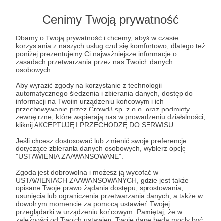
Cenimy Twoją prywatność
O zbiórce
Dbamy o Twoją prywatność i chcemy, abyś w czasie
korzystania z naszych usług czuł się komfortowo, dlatego też
Drodzy Patroni,
poniżej prezentujemy Ci najważniejsze informacje o
zasadach przetwarzania przez nas Twoich danych
chcielibyśmy podzielić się z Wami jedną z
osobowych.
naszych ostatnich interwencji, jadąc do tego
Aby wyrazić zgody na korzystanie z technologii
miejsca, nie mieliśmy pojęcia jak dużo
automatycznego śledzenia i zbierania danych, dostęp do
cierpiących i błagających o pomoc istot tam
informacji na Twoim urządzeniu końcowym i ich
zastaniemy. To miejsce na zawsze zostanie w
przechowywanie przez Crowd8 sp. z o.o. oraz podmioty
zewnętrzne, które wspierają nas w prowadzeniu działalności,
naszej pamięci. Uratowaliśmy 18 zwierząt, które
kliknij AKCEPTUJĘ I PRZECHODZĘ DO SERWISU.
czekały w tych kojcach na śmierć. Ale nie
możemy pozwolić aby osoba od której je
Jeśli chcesz dostosować lub zmienić swoje preferencje
dotyczące zbierania danych osobowych, wybierz opcję
odebraliśmy nie odpowiedziała za swoje czyny, a
"USTAWIENIA ZAAWANSOWANE".
co gorsza zaraz zamknęła tam kolejne niewinne
zwierzeta.
Zgoda jest dobrowolna i możesz ją wycofać w
Mamy do Was ogromna prośbę, pomóżcie nam
USTAWIENIACH ZAAWANSOWANYCH, gdzie jest także
opisane Twoje prawo żądania dostępu, sprostowania,
zebrać finanse na sprawę sądową, potrzebujemy
usunięcia lub ograniczenia przetwarzania danych, a także w
opłacić Mecenas która będzie reprezentować
dowolnym momencie za pomocą ustawień Twojej
nas podczas postępowania przygotowawczego
przeglądarki w urządzeniu końcowym. Pamiętaj, że w
zależności od Twoich ustawień, Twoje dane będą mogły być