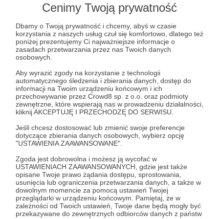
Cenimy Twoją prywatność
Dbamy o Twoją prywatność i chcemy, abyś w czasie
korzystania z naszych usług czuł się komfortowo, dlatego też
poniżej prezentujemy Ci najważniejsze informacje o
zasadach przetwarzania przez nas Twoich danych
osobowych.
Aby wyrazić zgody na korzystanie z technologii
automatycznego śledzenia i zbierania danych, dostęp do
informacji na Twoim urządzeniu końcowym i ich
przechowywanie przez Crowd8 sp. z o.o. oraz podmioty
zewnętrzne, które wspierają nas w prowadzeniu działalności,
kliknij AKCEPTUJĘ I PRZECHODZĘ DO SERWISU.
Jeśli chcesz dostosować lub zmienić swoje preferencje
3
wyświetleń
dotyczące zbierania danych osobowych, wybierz opcję
"USTAWIENIA ZAAWANSOWANE".
Przyszedł kwiecień, więc Syreny wychodzą na
boisko! Tak trenowałyśmy w ostatnią środę :)
Zgoda jest dobrowolna i możesz ją wycofać w
USTAWIENIACH ZAAWANSOWANYCH, gdzie jest także
opisane Twoje prawo żądania dostępu, sprostowania,
usunięcia lub ograniczenia przetwarzania danych, a także w
Komentarze
dowolnym momencie za pomocą ustawień Twojej
przeglądarki w urządzeniu końcowym. Pamiętaj, że w
zależności od Twoich ustawień, Twoje dane będą mogły być
Brak komentarzy...
przekazywane do zewnętrznych odbiorców danych z państw