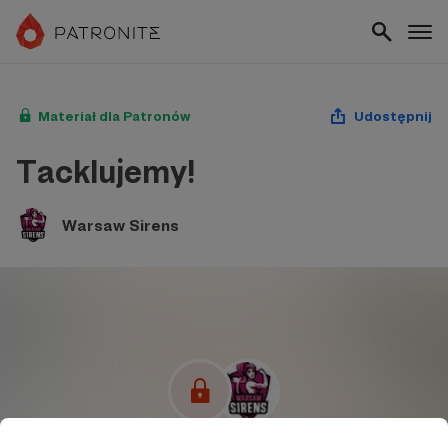
Materiał dla Patronów
Udostępnij
Tacklujemy!
Warsaw Sirens