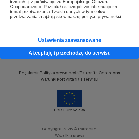
trzecich tj. z państw spoza Europejskiego Obszaru
Gospodarczego. Pozostałe szczegółowe informacje na
temat przetwarzania Twoich danych w tym celów
przetwarzania znajdują się w naszej polityce prywatności.
Kategorie
O Patronite
Dodatkowe produkty
Ustawienia zaawansowane
Pomoc
Akceptuję i przechodzę do serwisu
Regulamin
Polityka prywatności
Patronite Commons
Warunki korzystania z serwisu
Unia Europejska
Copyright 2026 © Patronite.
Wszelkie prawa