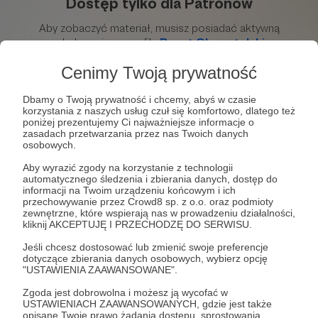
Cenimy Twoją prywatność
Dbamy o Twoją prywatność i chcemy, abyś w czasie
korzystania z naszych usług czuł się komfortowo, dlatego też
poniżej prezentujemy Ci najważniejsze informacje o
zasadach przetwarzania przez nas Twoich danych
osobowych.
Aby wyrazić zgody na korzystanie z technologii
automatycznego śledzenia i zbierania danych, dostęp do
5
wyświetleń
informacji na Twoim urządzeniu końcowym i ich
przechowywanie przez Crowd8 sp. z o.o. oraz podmioty
zewnętrzne, które wspierają nas w prowadzeniu działalności,
Weź udział w głosowaniu na Polexitowca Roku
kliknij AKCEPTUJĘ I PRZECHODZĘ DO SERWISU.
2022! Ankieta do głosowania znajduje się na kanale
YT Resetu Obywatelskiego w zakładce
Jeśli chcesz dostosować lub zmienić swoje preferencje
dotyczące zbierania danych osobowych, wybierz opcję
Społeczność.
"USTAWIENIA ZAAWANSOWANE".
Zgoda jest dobrowolna i możesz ją wycofać w
Komentarze
USTAWIENIACH ZAAWANSOWANYCH, gdzie jest także
opisane Twoje prawo żądania dostępu, sprostowania,