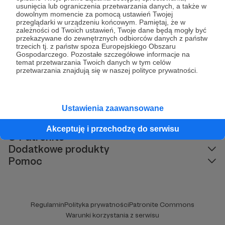
usunięcia lub ograniczenia przetwarzania danych, a także w
dowolnym momencie za pomocą ustawień Twojej
Jan Sobolewski
przeglądarki w urządzeniu końcowym. Pamiętaj, że w
3 lata temu
zależności od Twoich ustawień, Twoje dane będą mogły być
przekazywane do zewnętrznych odbiorców danych z państw
trzecich tj. z państw spoza Europejskiego Obszaru
Mateusz Morawiecki aka kara śmierci
Gospodarczego. Pozostałe szczegółowe informacje na
temat przetwarzania Twoich danych w tym celów
przetwarzania znajdują się w naszej polityce prywatności.
Ustawienia zaawansowane
Kategorie
Akceptuję i przechodzę do serwisu
O Patronite
Dodatkowe produkty
Pomoc
Regulamin
Polityka prywatności
Patronite Commons
Warunki korzystania z serwisu