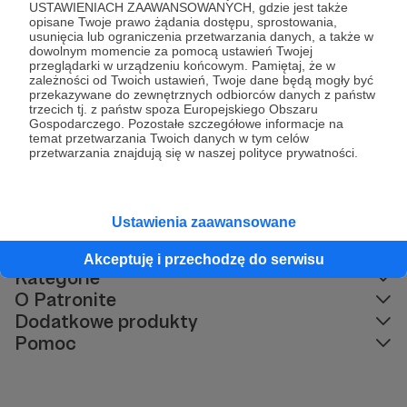
USTAWIENIACH ZAAWANSOWANYCH, gdzie jest także
opisane Twoje prawo żądania dostępu, sprostowania,
Komentarze
usunięcia lub ograniczenia przetwarzania danych, a także w
dowolnym momencie za pomocą ustawień Twojej
przeglądarki w urządzeniu końcowym. Pamiętaj, że w
zależności od Twoich ustawień, Twoje dane będą mogły być
Tadeusz Chelkowski
przekazywane do zewnętrznych odbiorców danych z państw
3 lata temu
trzecich tj. z państw spoza Europejskiego Obszaru
Gospodarczego. Pozostałe szczegółowe informacje na
temat przetwarzania Twoich danych w tym celów
swietne!
przetwarzania znajdują się w naszej polityce prywatności.
Ustawienia zaawansowane
Akceptuję i przechodzę do serwisu
Kategorie
O Patronite
Dodatkowe produkty
Pomoc