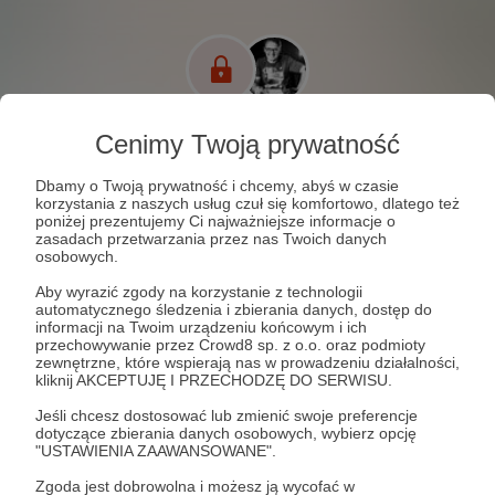
Cenimy Twoją prywatność
Dbamy o Twoją prywatność i chcemy, abyś w czasie
korzystania z naszych usług czuł się komfortowo, dlatego też
poniżej prezentujemy Ci najważniejsze informacje o
zasadach przetwarzania przez nas Twoich danych
osobowych.
Aby wyrazić zgody na korzystanie z technologii
automatycznego śledzenia i zbierania danych, dostęp do
informacji na Twoim urządzeniu końcowym i ich
przechowywanie przez Crowd8 sp. z o.o. oraz podmioty
zewnętrzne, które wspierają nas w prowadzeniu działalności,
kliknij AKCEPTUJĘ I PRZECHODZĘ DO SERWISU.
Jeśli chcesz dostosować lub zmienić swoje preferencje
56
wyświetleń
dotyczące zbierania danych osobowych, wybierz opcję
"USTAWIENIA ZAAWANSOWANE".
Pytanie w Układzie Otwartym tylko dla Patronów
Zgoda jest dobrowolna i możesz ją wycofać w