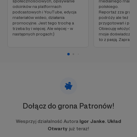
społecznościowych, opisywanie
medialnego mainstr
Kto za tym stoi i kto za to płaci?
Układ otwarty
odcinków na platformach
polskiego.
to tylko ja, Igor Janke, i moi współpracownicy. Nie
podcastowych i YouTube, edycja
Reportaż zza granic
ma żadnego innego właściciela czy ukrytego
materiałów wideo, działania
podróży ale też spr
promocyjne. Jest tego trochę a
przygotowań i postp
sponsora. W programie nie będzie żadnych
trzeba by i więcej. Ale więcej - w
Obiecuję włożyć w 
ukrytych treści marketingowych – ani
następnych progach:)
moje doświadczenie,
biznesowych ani politycznych.
to z pasją. Zaprasz
Marzę, by wnieść nową jakość do polskich
mediów i polskiej debaty publicznej. Czy to się
uda – ocenią Państwo. Zapraszam do wspólnej
podróży po Polsce i świecie.
Zapraszam do odwiedzenia strony podcastu:
www.ukladotwarty.pl
i mojej strony osobistej:
Dołącz do grona Patronów!
www.igorjanke.pl
Wesprzyj działalność Autora
Igor Janke. Układ
Otwarty
już teraz!