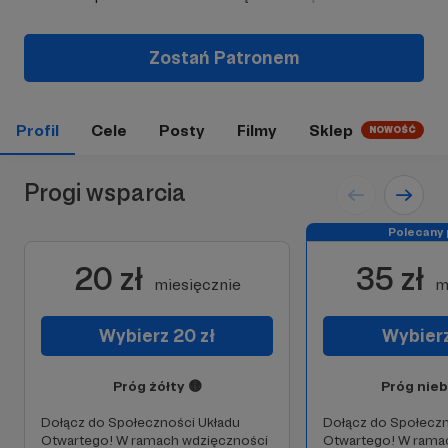
Zostań Patronem
Profil
Cele
Posty
Filmy
Sklep
NOWOŚĆ
Progi wsparcia
Polecany 
20 zł
35 zł
miesięcznie
m
Wybierz 20 zł
Wybierz
Próg żółty 🟡
Próg nieb
Dołącz do Społeczności Układu
Dołącz do Społeczn
Otwartego! W ramach wdzięczności
Otwartego! W rama