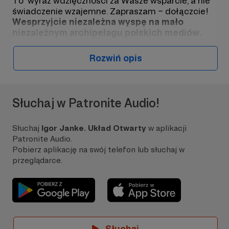
To wyraz wdzięczności za Wasze wsparcie, a nie
świadczenie wzajemne. Zapraszam – dołączcie!
Wesprzyjcie niezależna wyspę na mało
niezależnym archipelagu polskich mediów.
Rozwiń opis
Układ otwarty to mój autorski podcast.
Słuchaj w Patronite Audio!
Możesz posłuchać go
tutaj:
https://open.spotify.com/show/1UqeAtfmINk
xxssFDQHsmw
Słuchaj
Igor Janke. Układ Otwarty
w aplikacji
Patronite Audio.
I obejrzeć
Pobierz aplikację na swój telefon lub słuchaj w
tutaj:
https://www.youtube.com/channel/UCuAOJ
przeglądarce.
nMr905iKjURUsffDgA
Chcę, by różnił się od tego, co dominuje w polskiej
debacie i polskich mediach. Żyjemy w trudnym
czasie
.
Podziały rosną, polaryzacja ciągle
postępuje. Im bardziej nasila się walka między
Słuchaj