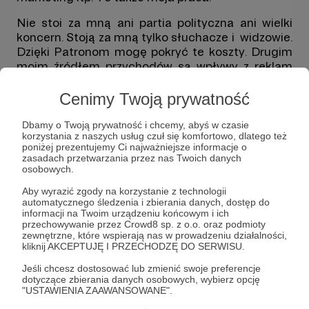
Nie stoi za mną ani partia polityczna ani wielki
koncern. Stoją za mną tylko słuchacze i widzowie.
Dzięki Patronom mogę pokryć te koszty. Drugim
moim źródłem przychodów są wpływy z reklam
wyświetlanych na YT. W przyszłości -
sporadyczna (ale zawsze transparentna dla
Cenimy Twoją prywatność
widzów) współpraca z firmami. Fundamentem
jest jednak wsparcie Patronów. Bo to może dać
Dbamy o Twoją prywatność i chcemy, abyś w czasie
korzystania z naszych usług czuł się komfortowo, dlatego też
prawdziwą niezależność.
poniżej prezentujemy Ci najważniejsze informacje o
zasadach przetwarzania przez nas Twoich danych
osobowych.
Aby wyrazić zgody na korzystanie z technologii
automatycznego śledzenia i zbierania danych, dostęp do
Wszyscy Patroni stają się członkami
informacji na Twoim urządzeniu końcowym i ich
przechowywanie przez Crowd8 sp. z o.o. oraz podmioty
Społeczności Układu Otwartego.
zewnętrzne, które wspierają nas w prowadzeniu działalności,
kliknij AKCEPTUJĘ I PRZECHODZĘ DO SERWISU.
W Społeczności Układu Otwartego każdy ma
takie sama prawa - niezależnie od wysokości
Jeśli chcesz dostosować lub zmienić swoje preferencje
dotyczące zbierania danych osobowych, wybierz opcję
kwoty, którą chce wspiera ten projekt. Czy
"USTAWIENIA ZAAWANSOWANE".
wpłacacie 10, 20, 35, 50, 100, 250, 500 zł czy