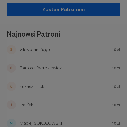
Zostań Patronem
Najnowsi Patroni
Sławomir Zając
10 zł
Bartosz Bartosiewicz
10 zł
Łukasz Ilnicki
10 zł
Iza Żak
10 zł
Maciej SOKOŁOWSKI
10 zł