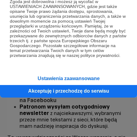
więcej – jestem Wam tak samo wdzięczny, bo
Zgoda jest dobrowolna i możesz ją wycofać w
zdaję sobie sprawę, że wysokość wpłat zależy od
USTAWIENIACH ZAAWANSOWANYCH, gdzie jest także
opisane Twoje prawo żądania dostępu, sprostowania,
stanu Waszego portfela, sytuacji życiowej i
usunięcia lub ograniczenia przetwarzania danych, a także w
momentu rozwoju zawodowego.
dowolnym momencie za pomocą ustawień Twojej
przeglądarki w urządzeniu końcowym. Pamiętaj, że w
Progi są różne, moja
wdzięczność
taka sama!
zależności od Twoich ustawień, Twoje dane będą mogły być
przekazywane do zewnętrznych odbiorców danych z państw
trzecich tj. z państw spoza Europejskiego Obszaru
Zapraszam Patronów do uczestnictwo w
Gospodarczego. Pozostałe szczegółowe informacje na
zamkniętej grupie Patronów w aplikacji
temat przetwarzania Twoich danych w tym celów
Discord.
Tam w tematycznych
pokojach
przetwarzania znajdują się w naszej polityce prywatności.
możecie rozmawiać ze sobą, wymieniać się
opiniami, poznawać się nawzajem. W
pokojach pojawią się niektórzy goście moich
Ustawienia zaawansowane
programów, z którymi będziecie mogli wejść
w bezpośredni kontakt
Akceptuję i przechodzę do serwisu
Zapraszam także do w grupy Patronów
na Facebooku
Patronom wysyłam cotygodniowy
newsletter
z najciekawszymi, wybranymi
przeze mnie tekstami z sieci, które będą
mam nadzieję inspiracja do dyskusji.