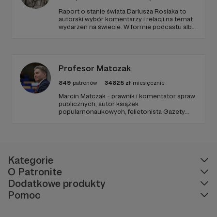
Raport o stanie świata Dariusza Rosiaka to
autorski wybór komentarzy i relacji na temat
wydarzeń na świecie. W formie podcastu albo
programów na żywo z różnych miejsc na
ziemi.
Profesor Matczak
849
patronów
34825
zł
miesięcznie
Marcin Matczak - prawnik i komentator spraw
publicznych, autor książek
popularnonaukowych, felietonista Gazety
Wyborczej, autor podkastów i filmów
edukacyjnych. Mówi jasno o prawie, filozofii i
języku. Promuje umiarkowanie w życiu
publicznym, walczy z plemiennością i
bańkami informacyjnymi.
Kategorie
O Patronite
Dodatkowe produkty
Pomoc