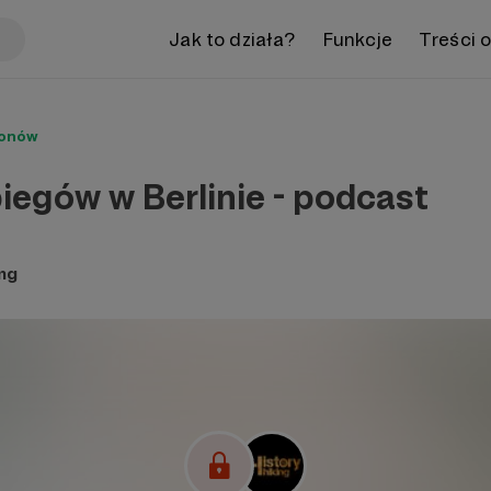
Jak to działa?
Funkcje
Treści 
ronów
iegów w Berlinie - podcast
ing