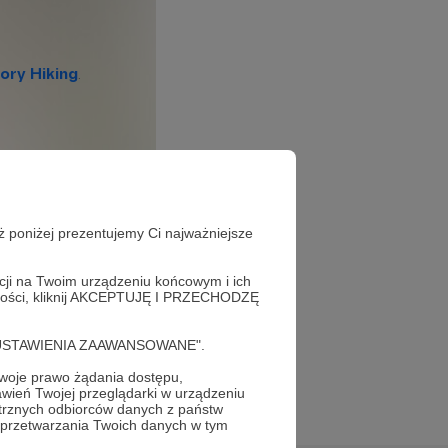
ż poniżej prezentujemy Ci najważniejsze
acji na Twoim urządzeniu końcowym i ich
alności, kliknij AKCEPTUJĘ I PRZECHODZĘ
cję "USTAWIENIA ZAAWANSOWANE".
oje prawo żądania dostępu,
wień Twojej przeglądarki w urządzeniu
trznych odbiorców danych z państw
 przetwarzania Twoich danych w tym