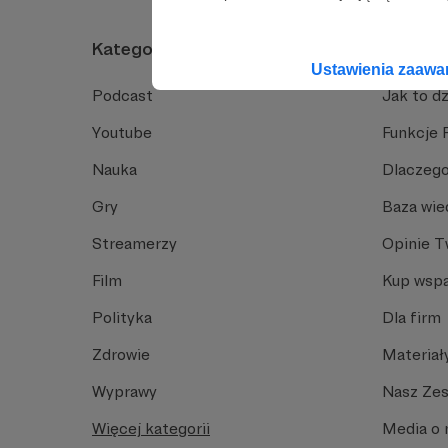
Kategorie
O Patro
Ustawienia zaaw
Podcast
Jak to dz
Youtube
Funkcje 
Nauka
Dlaczego
Gry
Baza wie
Streamerzy
Opinie 
Film
Kup wspa
Polityka
Dla firm
Zdrowie
Materiał
Wyprawy
Nasz Ze
Więcej kategorii
Media o 