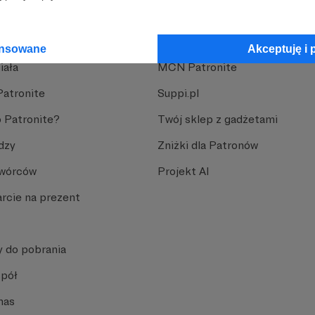
nite
Dodatkowe produkty
ansowane
Akceptuję i 
iała
MCN Patronite
Patronite
Suppi.pl
 Patronite?
Twój sklep z gadżetami
dzy
Zniżki dla Patronów
Twórców
Projekt AI
rcie na prezent
y do pobrania
spół
nas