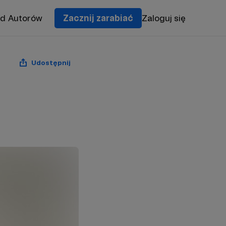
od Autorów
Zacznij zarabiać
Zaloguj się
Udostępnij