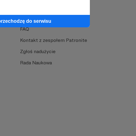
Pomoc
przechodzę do serwisu
FAQ
Kontakt z zespołem Patronite
Zgłoś nadużycie
Rada Naukowa