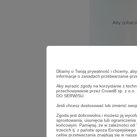
Dbamy o Twoją prywatność i chcemy, abyś 
informacje o zasadach przetwarzania pr
Aby wyrazić zgody na korzystanie z techn
1
wyświetleń
przechowywanie przez Crowd8 sp. z o.o.
DO SERWISU.
Komentarze
Jeśli chcesz dostosować lub zmienić sw
Zgoda jest dobrowolna i możesz ją wyc
Brak komentarzy..
sprostowania, usunięcia lub ograniczeni
końcowym. Pamiętaj, że w zależności od
trzecich tj. z państw spoza Europejskie
celów przetwarzania znajdują się w naszej