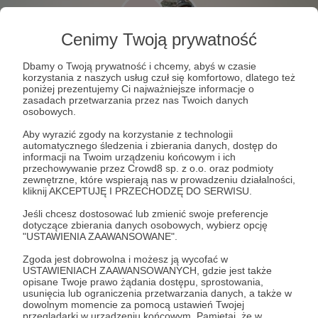
Cenimy Twoją prywatność
Dbamy o Twoją prywatność i chcemy, abyś w czasie
korzystania z naszych usług czuł się komfortowo, dlatego też
poniżej prezentujemy Ci najważniejsze informacje o
zasadach przetwarzania przez nas Twoich danych
osobowych.
Aby wyrazić zgody na korzystanie z technologii
automatycznego śledzenia i zbierania danych, dostęp do
informacji na Twoim urządzeniu końcowym i ich
przechowywanie przez Crowd8 sp. z o.o. oraz podmioty
zewnętrzne, które wspierają nas w prowadzeniu działalności,
kliknij AKCEPTUJĘ I PRZECHODZĘ DO SERWISU.
Jeśli chcesz dostosować lub zmienić swoje preferencje
dotyczące zbierania danych osobowych, wybierz opcję
"USTAWIENIA ZAAWANSOWANE".
320
wyświetleń
Zgoda jest dobrowolna i możesz ją wycofać w
USTAWIENIACH ZAAWANSOWANYCH, gdzie jest także
Jeszcze jeden zwyczaj na Madagaskarze, który nie
opisane Twoje prawo żądania dostępu, sprostowania,
trafił do odcinka.
usunięcia lub ograniczenia przetwarzania danych, a także w
dowolnym momencie za pomocą ustawień Twojej
przeglądarki w urządzeniu końcowym. Pamiętaj, że w