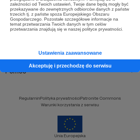
zależności od Twoich ustawień, Twoje dane będą mogły być
Komentarze
przekazywane do zewnętrznych odbiorców danych z państw
trzecich tj. z państw spoza Europejskiego Obszaru
Gospodarczego. Pozostałe szczegółowe informacje na
Brak komentarzy...
temat przetwarzania Twoich danych w tym celów
przetwarzania znajdują się w naszej polityce prywatności.
Kategorie
Ustawienia zaawansowane
O Patronite
Dodatkowe produkty
Akceptuję i przechodzę do serwisu
Pomoc
Regulamin
Polityka prywatności
Patronite Commons
Warunki korzystania z serwisu
Unia Europejska