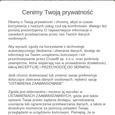
Cenimy Twoją prywatność
Dbamy o Twoją prywatność i chcemy, abyś w czasie
korzystania z naszych usług czuł się komfortowo, dlatego też
poniżej prezentujemy Ci najważniejsze informacje o
zasadach przetwarzania przez nas Twoich danych
osobowych.
Aby wyrazić zgody na korzystanie z technologii
automatycznego śledzenia i zbierania danych, dostęp do
informacji na Twoim urządzeniu końcowym i ich
przechowywanie przez Crowd8 sp. z o.o. oraz podmioty
zewnętrzne, które wspierają nas w prowadzeniu działalności,
kliknij AKCEPTUJĘ I PRZECHODZĘ DO SERWISU.
10
wyświetleń
Jeśli chcesz dostosować lub zmienić swoje preferencje
dotyczące zbierania danych osobowych, wybierz opcję
Komentarze
"USTAWIENIA ZAAWANSOWANE".
Zgoda jest dobrowolna i możesz ją wycofać w
Wioletta Chadeja
USTAWIENIACH ZAAWANSOWANYCH, gdzie jest także
opisane Twoje prawo żądania dostępu, sprostowania,
2 lata temu
usunięcia lub ograniczenia przetwarzania danych, a także w
dowolnym momencie za pomocą ustawień Twojej
przeglądarki w urządzeniu końcowym. Pamiętaj, że w
Piękne🥰