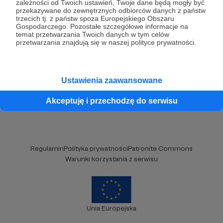
zależności od Twoich ustawień, Twoje dane będą mogły być
przekazywane do zewnętrznych odbiorców danych z państw
trzecich tj. z państw spoza Europejskiego Obszaru
Gospodarczego. Pozostałe szczegółowe informacje na
temat przetwarzania Twoich danych w tym celów
przetwarzania znajdują się w naszej polityce prywatności.
Kategorie
O Patronite
Ustawienia zaawansowane
Dodatkowe produkty
Akceptuję i przechodzę do serwisu
Pomoc
Regulamin
Polityka prywatności
Patronite Commons
Warunki korzystania z serwisu
Unia Europejska