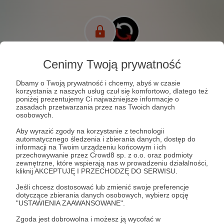
Cenimy Twoją prywatność
Dbamy o Twoją prywatność i chcemy, abyś w czasie
korzystania z naszych usług czuł się komfortowo, dlatego też
poniżej prezentujemy Ci najważniejsze informacje o
zasadach przetwarzania przez nas Twoich danych
osobowych.
Aby wyrazić zgody na korzystanie z technologii
automatycznego śledzenia i zbierania danych, dostęp do
informacji na Twoim urządzeniu końcowym i ich
przechowywanie przez Crowd8 sp. z o.o. oraz podmioty
zewnętrzne, które wspierają nas w prowadzeniu działalności,
kliknij AKCEPTUJĘ I PRZECHODZĘ DO SERWISU.
Jeśli chcesz dostosować lub zmienić swoje preferencje
0
wyświetleń
dotyczące zbierania danych osobowych, wybierz opcję
"USTAWIENIA ZAAWANSOWANE".
Nie wiedzą, nie widzą, dostają jednostronny opis
Zgoda jest dobrowolna i możesz ją wycofać w
rzeczywistości. Chcemy to przełamać. Fundacja