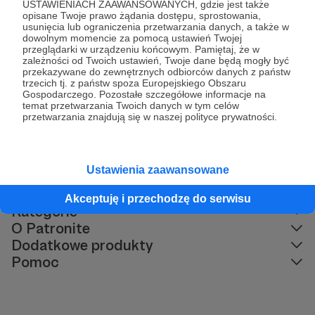
USTAWIENIACH ZAAWANSOWANYCH, gdzie jest także
Arbitror wyda broszurę, w której opisze 100
opisane Twoje prawo żądania dostępu, sprostowania,
usunięcia lub ograniczenia przetwarzania danych, a także w
największych afer ostatnich lat, o których nie
dowolnym momencie za pomocą ustawień Twojej
usłyszymy w TVP. Broszura będzie dostępna
przeglądarki w urządzeniu końcowym. Pamiętaj, że w
bezpłatnie wszędzie tam, gdzie nie docierają media
zależności od Twoich ustawień, Twoje dane będą mogły być
przekazywane do zewnętrznych odbiorców danych z państw
inne niż publiczne. zrzutka.pl/zhfwat
trzecich tj. z państw spoza Europejskiego Obszaru
Gospodarczego. Pozostałe szczegółowe informacje na
temat przetwarzania Twoich danych w tym celów
Komentarze
przetwarzania znajdują się w naszej polityce prywatności.
Brak komentarzy...
Ustawienia zaawansowane
Akceptuję i przechodzę do serwisu
Kategorie
O Patronite
Dodatkowe produkty
Pomoc