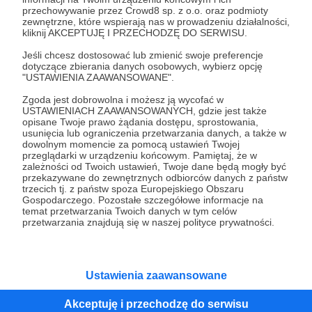
przechowywanie przez Crowd8 sp. z o.o. oraz podmioty
Tak, przejdź do strony
zewnętrzne, które wspierają nas w prowadzeniu działalności,
kliknij AKCEPTUJĘ I PRZECHODZĘ DO SERWISU.
Pozostań na Patronite
Jeśli chcesz dostosować lub zmienić swoje preferencje
dotyczące zbierania danych osobowych, wybierz opcję
"USTAWIENIA ZAAWANSOWANE".
Zgoda jest dobrowolna i możesz ją wycofać w
Kategorie
USTAWIENIACH ZAAWANSOWANYCH, gdzie jest także
opisane Twoje prawo żądania dostępu, sprostowania,
O Patronite
usunięcia lub ograniczenia przetwarzania danych, a także w
Dodatkowe produkty
dowolnym momencie za pomocą ustawień Twojej
przeglądarki w urządzeniu końcowym. Pamiętaj, że w
Pomoc
zależności od Twoich ustawień, Twoje dane będą mogły być
przekazywane do zewnętrznych odbiorców danych z państw
trzecich tj. z państw spoza Europejskiego Obszaru
Gospodarczego. Pozostałe szczegółowe informacje na
temat przetwarzania Twoich danych w tym celów
Regulamin
Polityka prywatności
Patronite Commons
przetwarzania znajdują się w naszej polityce prywatności.
Warunki korzystania z serwisu
Ustawienia zaawansowane
Akceptuję i przechodzę do serwisu
Unia Europejska