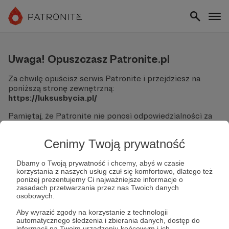
Uwaga! Opuszczasz Patronite.pl
Za chwilę opuścisz serwis Patronite i przejdziesz na
poniższą stronę zewnętrzną:
https://luksusbycia.pl/
Pamiętaj, że Patronite nie ponosi odpowiedzialności za
treści ani bezpieczeństwo odwiedzanych witryn.
Cenimy Twoją prywatność
Nie podawaj swoich danych logowania ani informacji
finansowych na podjerzanych stronach.
Sprawdź dokładnie adres URL, zanim klikniesz przycisk
Dbamy o Twoją prywatność i chcemy, abyś w czasie
korzystania z naszych usług czuł się komfortowo, dlatego też
"Tak, przejdź do strony".
poniżej prezentujemy Ci najważniejsze informacje o
Jeśli masz wątpliwości, wróć do Patronite i zweryfikuj
zasadach przetwarzania przez nas Twoich danych
link.
osobowych.
Czy na pewno chcesz kontynuować?
Aby wyrazić zgody na korzystanie z technologii
automatycznego śledzenia i zbierania danych, dostęp do
informacji na Twoim urządzeniu końcowym i ich