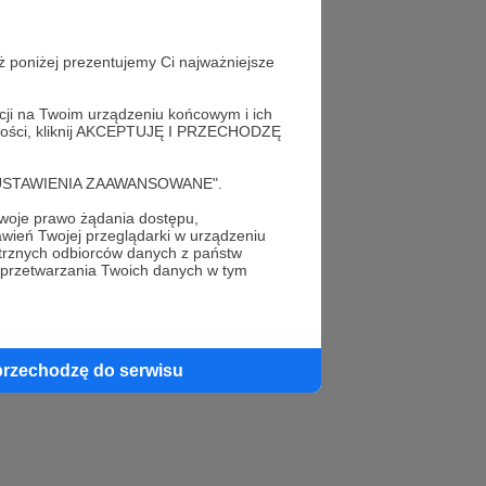
ż poniżej prezentujemy Ci najważniejsze
acji na Twoim urządzeniu końcowym i ich
alności, kliknij AKCEPTUJĘ I PRZECHODZĘ
Pomoc
cję "USTAWIENIA ZAAWANSOWANE".
FAQ
oje prawo żądania dostępu,
wień Twojej przeglądarki w urządzeniu
Kontakt z zespołem Patronite
trznych odbiorców danych z państw
 przetwarzania Twoich danych w tym
Zgłoś nadużycie
Rada Naukowa
przechodzę do serwisu