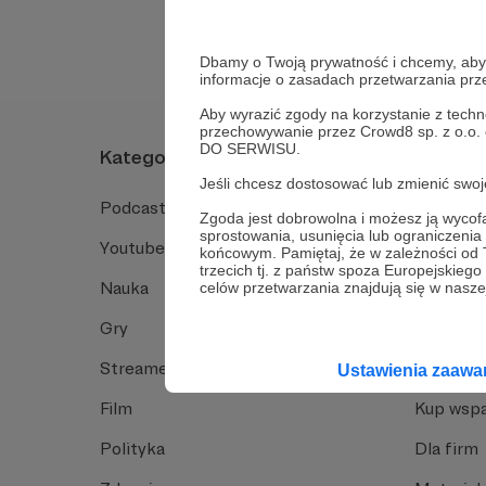
Dbamy o Twoją prywatność i chcemy, abyś 
informacje o zasadach przetwarzania pr
Aby wyrazić zgody na korzystanie z techn
przechowywanie przez Crowd8 sp. z o.o.
DO SERWISU.
Kategorie
O Patro
Jeśli chcesz dostosować lub zmienić sw
Podcast
Jak to dz
Zgoda jest dobrowolna i możesz ją wyc
sprostowania, usunięcia lub ograniczeni
Youtube
Funkcje 
końcowym. Pamiętaj, że w zależności od
trzecich tj. z państw spoza Europejskie
Nauka
Dlaczego
celów przetwarzania znajdują się w naszej
Gry
Baza wie
Streamerzy
Opinie 
Ustawienia zaaw
Film
Kup wspa
Polityka
Dla firm