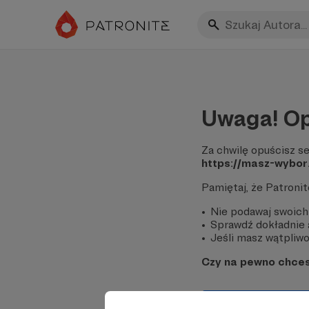
Uwaga! Op
Za chwilę opuścisz se
https://masz-wybor
Pamiętaj, że Patroni
Nie podawaj swoich
Sprawdź dokładnie a
Jeśli masz wątpliwoś
Czy na pewno chce
Tak, przejdź do 