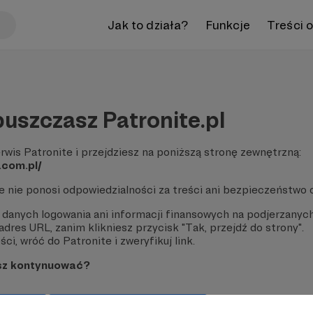
Jak to działa?
Funkcje
Treści 
uszczasz Patronite.pl
rwis Patronite i przejdziesz na poniższą stronę zewnętrzną:
.com.pl/
te nie ponosi odpowiedzialności za treści ani bezpieczeństwo 
 danych logowania ani informacji finansowych na podjerzanych
dres URL, zanim klikniesz przycisk "Tak, przejdź do strony".
ci, wróć do Patronite i zweryfikuj link.
sz kontynuować?
strony
Pozostań na Patronite