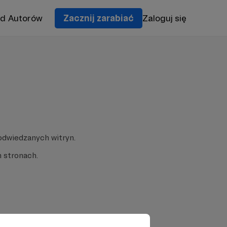
od Autorów
Zacznij zarabiać
Zaloguj się
odwiedzanych witryn.
 stronach.