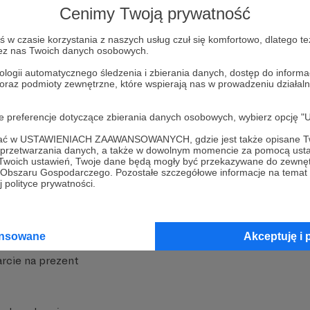
Cenimy Twoją prywatność
w czasie korzystania z naszych usług czuł się komfortowo, dlatego te
zez nas Twoich danych osobowych.
ologii automatycznego śledzenia i zbierania danych, dostęp do inform
 oraz podmioty zewnętrzne, które wspierają nas w prowadzeniu dział
nite
Dodatkowe produkty
oje preferencje dotyczące zbierania danych osobowych, wybierz op
iała
MCN Patronite
ofać w USTAWIENIACH ZAAWANSOWANYCH, gdzie jest także opisane Tw
a przetwarzania danych, a także w dowolnym momencie za pomocą usta
Patronite
Suppi.pl
 Twoich ustawień, Twoje dane będą mogły być przekazywane do zewnę
go Obszaru Gospodarczego. Pozostałe szczegółowe informacje na temat
 Patronite?
Twój sklep z gadżetami
 polityce prywatności.
dzy
Zniżki dla Patronów
Twórców
Projekt AI
ansowane
Akceptuję i 
rcie na prezent