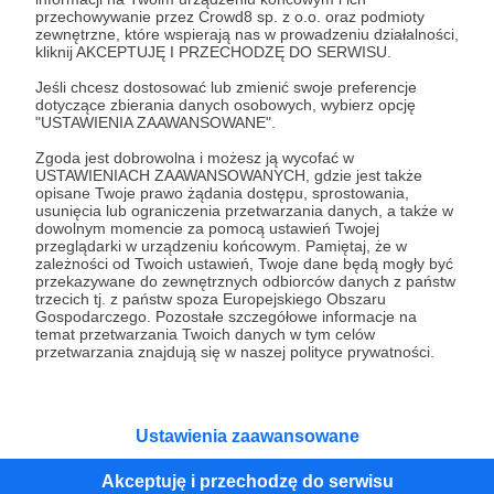
przechowywanie przez Crowd8 sp. z o.o. oraz podmioty
Tak, przejdź do strony
zewnętrzne, które wspierają nas w prowadzeniu działalności,
kliknij AKCEPTUJĘ I PRZECHODZĘ DO SERWISU.
Pozostań na Patronite
Jeśli chcesz dostosować lub zmienić swoje preferencje
dotyczące zbierania danych osobowych, wybierz opcję
"USTAWIENIA ZAAWANSOWANE".
Zgoda jest dobrowolna i możesz ją wycofać w
Kategorie
USTAWIENIACH ZAAWANSOWANYCH, gdzie jest także
opisane Twoje prawo żądania dostępu, sprostowania,
O Patronite
usunięcia lub ograniczenia przetwarzania danych, a także w
Dodatkowe produkty
dowolnym momencie za pomocą ustawień Twojej
przeglądarki w urządzeniu końcowym. Pamiętaj, że w
Pomoc
zależności od Twoich ustawień, Twoje dane będą mogły być
przekazywane do zewnętrznych odbiorców danych z państw
trzecich tj. z państw spoza Europejskiego Obszaru
Gospodarczego. Pozostałe szczegółowe informacje na
temat przetwarzania Twoich danych w tym celów
Regulamin
Polityka prywatności
Patronite Commons
przetwarzania znajdują się w naszej polityce prywatności.
Warunki korzystania z serwisu
Ustawienia zaawansowane
Akceptuję i przechodzę do serwisu
Unia Europejska