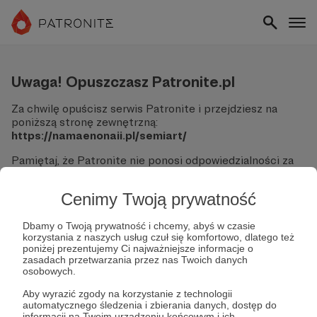
Uwaga! Opuszczasz Patronite.pl
Za chwilę opuścisz serwis Patronite i przejdziesz na
poniższą stronę zewnętrzną:
https://namaenonaii.pl/semiart/
Pamiętaj, że Patronite nie ponosi odpowiedzialności za
treści ani bezpieczeństwo odwiedzanych witryn.
Cenimy Twoją prywatność
Nie podawaj swoich danych logowania ani informacji
finansowych na podjerzanych stronach.
Sprawdź dokładnie adres URL, zanim klikniesz przycisk
Dbamy o Twoją prywatność i chcemy, abyś w czasie
korzystania z naszych usług czuł się komfortowo, dlatego też
"Tak, przejdź do strony".
poniżej prezentujemy Ci najważniejsze informacje o
Jeśli masz wątpliwości, wróć do Patronite i zweryfikuj
zasadach przetwarzania przez nas Twoich danych
link.
osobowych.
Czy na pewno chcesz kontynuować?
Aby wyrazić zgody na korzystanie z technologii
automatycznego śledzenia i zbierania danych, dostęp do
informacji na Twoim urządzeniu końcowym i ich