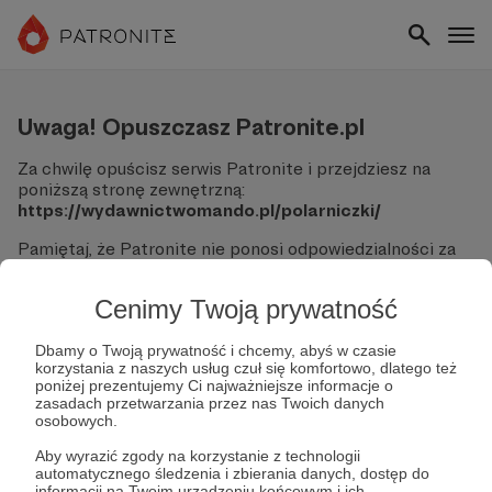
Uwaga! Opuszczasz Patronite.pl
Za chwilę opuścisz serwis Patronite i przejdziesz na
poniższą stronę zewnętrzną:
https://wydawnictwomando.pl/polarniczki/
Pamiętaj, że Patronite nie ponosi odpowiedzialności za
treści ani bezpieczeństwo odwiedzanych witryn.
Cenimy Twoją prywatność
Nie podawaj swoich danych logowania ani informacji
finansowych na podjerzanych stronach.
Sprawdź dokładnie adres URL, zanim klikniesz przycisk
Dbamy o Twoją prywatność i chcemy, abyś w czasie
korzystania z naszych usług czuł się komfortowo, dlatego też
"Tak, przejdź do strony".
poniżej prezentujemy Ci najważniejsze informacje o
Jeśli masz wątpliwości, wróć do Patronite i zweryfikuj
zasadach przetwarzania przez nas Twoich danych
link.
osobowych.
Czy na pewno chcesz kontynuować?
Aby wyrazić zgody na korzystanie z technologii
automatycznego śledzenia i zbierania danych, dostęp do
informacji na Twoim urządzeniu końcowym i ich