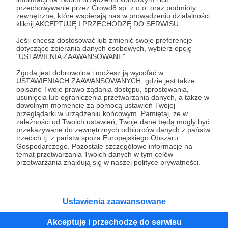
przechowywanie przez Crowd8 sp. z o.o. oraz podmioty
Tak, przejdź do strony
zewnętrzne, które wspierają nas w prowadzeniu działalności,
kliknij AKCEPTUJĘ I PRZECHODZĘ DO SERWISU.
Pozostań na Patronite
Jeśli chcesz dostosować lub zmienić swoje preferencje
dotyczące zbierania danych osobowych, wybierz opcję
"USTAWIENIA ZAAWANSOWANE".
Zgoda jest dobrowolna i możesz ją wycofać w
Kategorie
USTAWIENIACH ZAAWANSOWANYCH, gdzie jest także
opisane Twoje prawo żądania dostępu, sprostowania,
O Patronite
usunięcia lub ograniczenia przetwarzania danych, a także w
Dodatkowe produkty
dowolnym momencie za pomocą ustawień Twojej
przeglądarki w urządzeniu końcowym. Pamiętaj, że w
Pomoc
zależności od Twoich ustawień, Twoje dane będą mogły być
przekazywane do zewnętrznych odbiorców danych z państw
trzecich tj. z państw spoza Europejskiego Obszaru
Gospodarczego. Pozostałe szczegółowe informacje na
temat przetwarzania Twoich danych w tym celów
Regulamin
Polityka prywatności
Patronite Commons
przetwarzania znajdują się w naszej polityce prywatności.
Warunki korzystania z serwisu
Ustawienia zaawansowane
Akceptuję i przechodzę do serwisu
Unia Europejska