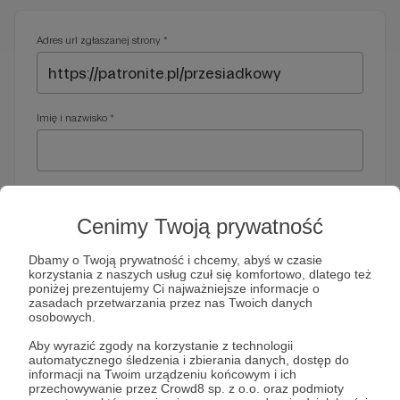
Adres url zgłaszanej strony *
Imię i nazwisko *
Adres e-mail *
Cenimy Twoją prywatność
Dbamy o Twoją prywatność i chcemy, abyś w czasie
korzystania z naszych usług czuł się komfortowo, dlatego też
Telefon *
poniżej prezentujemy Ci najważniejsze informacje o
zasadach przetwarzania przez nas Twoich danych
osobowych.
Wymagany nr telefonu, gdyby organy ścigania miały do Ciebie
Aby wyrazić zgody na korzystanie z technologii
dodatkowe pytania
automatycznego śledzenia i zbierania danych, dostęp do
informacji na Twoim urządzeniu końcowym i ich
Treść wiadomości *
przechowywanie przez Crowd8 sp. z o.o. oraz podmioty