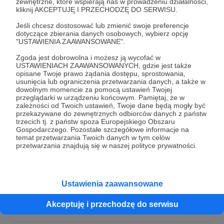
zewnętrzne, które wspierają nas w prowadzeniu działalności,
kliknij AKCEPTUJĘ I PRZECHODZĘ DO SERWISU.
Jeśli chcesz dostosować lub zmienić swoje preferencje
dotyczące zbierania danych osobowych, wybierz opcję
"USTAWIENIA ZAAWANSOWANE".
Zgoda jest dobrowolna i możesz ją wycofać w
USTAWIENIACH ZAAWANSOWANYCH, gdzie jest także
opisane Twoje prawo żądania dostępu, sprostowania,
usunięcia lub ograniczenia przetwarzania danych, a także w
dowolnym momencie za pomocą ustawień Twojej
przeglądarki w urządzeniu końcowym. Pamiętaj, że w
* Wyrażam zgodę na przetwarzanie moich danych
zależności od Twoich ustawień, Twoje dane będą mogły być
osobowych przez Patronite
przekazywane do zewnętrznych odbiorców danych z państw
trzecich tj. z państw spoza Europejskiego Obszaru
Administratorem Twoich danych osobowych jest Crowd8 sp. z o.o.
rozwiń zgodę
Gospodarczego. Pozostałe szczegółowe informacje na
z siedziba w Warszawie, ul. Żwirki i Wigury 16, 02-092 Warszawa.
temat przetwarzania Twoich danych w tym celów
Twoje dane osobowe będą przetwarzane w szczególności w celu
przetwarzania znajdują się w naszej polityce prywatności.
wykonania umowy zawartej z Tobą, w tym do umożliwienia
świadczenia usługi drogą elektroniczną oraz pełnego korzystania
z platformy Patronite.pl, w tym możliwości dokonywania oraz
otrzymywania wsparcia na naszej platformie oraz dokonywania
płatności.
Ustawienia zaawansowane
Gwarantujemy spełnienie wszystkich Twoich praw wynikających
Wyślij zgłoszenie
z ogólnego rozporządzenia o ochronie danych, tj. prawo dostępu,
Akceptuję i przechodzę do serwisu
sprostowania oraz usunięcia Twoich danych, ograniczenia ich
przetwarzania, prawo do ich przenoszenia, niepodlegania