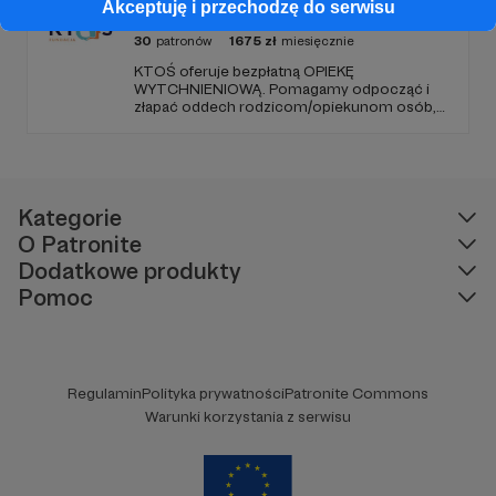
Fundacja KTOŚ
Akceptuję i przechodzę do serwisu
30
patronów
1675
zł
miesięcznie
KTOŚ oferuje bezpłatną OPIEKĘ
WYTCHNIENIOWĄ. Pomagamy odpocząć i
złapać oddech rodzicom/opiekunom osób,
które (ze względu na chorobę czy
niepełnosprawność) nie są w stanie
funkcjonować samodzielnie.
Kategorie
O Patronite
Dodatkowe produkty
Pomoc
Regulamin
Polityka prywatności
Patronite Commons
Warunki korzystania z serwisu