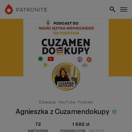
Edukacja
YouTube
Podcast
Agnieszka z Cuzamendokupy
72
1 582 zł
patronów
miesięcznie
łącznie