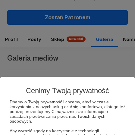
Zostań Patronem
Profil
Posty
Sklep
Galeria
Kome
NOWOŚĆ
Galeria mediów
Cenimy Twoją prywatność
Dbamy o Twoją prywatność i chcemy, abyś w czasie
korzystania z naszych usług czuł się komfortowo, dlatego też
poniżej prezentujemy Ci najważniejsze informacje o
zasadach przetwarzania przez nas Twoich danych
Dołącz do grona Patronów!
osobowych.
Aby wyrazić zgody na korzystanie z technologii