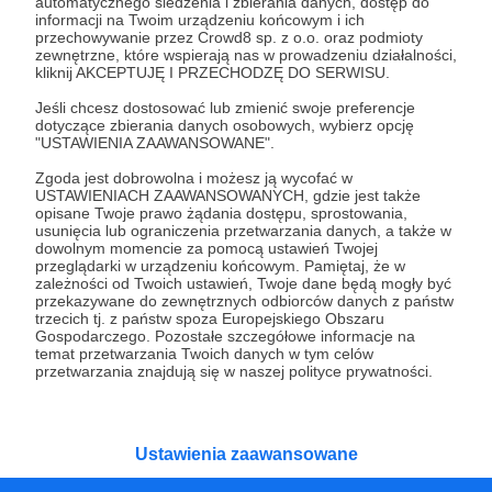
Wesprzyj działalność Autora
Agnieszka z
automatycznego śledzenia i zbierania danych, dostęp do
informacji na Twoim urządzeniu końcowym i ich
Cuzamendokupy
już teraz!
przechowywanie przez Crowd8 sp. z o.o. oraz podmioty
zewnętrzne, które wspierają nas w prowadzeniu działalności,
kliknij AKCEPTUJĘ I PRZECHODZĘ DO SERWISU.
Zostań Patronem
Jeśli chcesz dostosować lub zmienić swoje preferencje
dotyczące zbierania danych osobowych, wybierz opcję
"USTAWIENIA ZAAWANSOWANE".
Zgoda jest dobrowolna i możesz ją wycofać w
USTAWIENIACH ZAAWANSOWANYCH, gdzie jest także
Promowani autorzy
opisane Twoje prawo żądania dostępu, sprostowania,
usunięcia lub ograniczenia przetwarzania danych, a także w
dowolnym momencie za pomocą ustawień Twojej
przeglądarki w urządzeniu końcowym. Pamiętaj, że w
zależności od Twoich ustawień, Twoje dane będą mogły być
przekazywane do zewnętrznych odbiorców danych z państw
Fundacja DAJ HERBATĘ
trzecich tj. z państw spoza Europejskiego Obszaru
Gospodarczego. Pozostałe szczegółowe informacje na
688
patronów
24130
zł
miesięcznie
temat przetwarzania Twoich danych w tym celów
Fundacja DAJ HERBATĘ działa na rzecz ludzi
przetwarzania znajdują się w naszej polityce prywatności.
bezdomnych w duchu redukcji szkód i
dialogu motywującego. Jesteśmy w KAŻDY
poniedziałek od 19:00 na Dworcu Centralnym
(parking od E. Plater/róg z Jerozolimskimi ).
Ustawienia zaawansowane