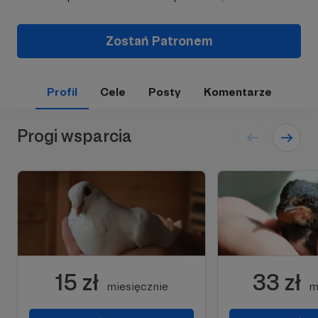
Zostań Patronem
Profil
Cele
Posty
Komentarze
Progi wsparcia
15 zł
33 zł
miesięcznie
m