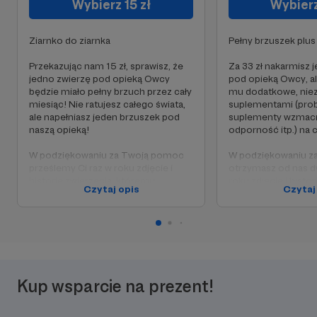
Wybierz 15 zł
Wybierz
Ziarnko do ziarnka
Pełny brzuszek plus
Przekazując nam 15 zł, sprawisz, że
Za 33 zł nakarmisz 
jedno zwierzę pod opieką Owcy
pod opieką Owcy, a
będzie miało pełny brzuch przez cały
mu dodatkowe, nie
miesiąc! Nie ratujesz całego świata,
suplementami (probi
ale napełniasz jeden brzuszek pod
suplementy wzmacn
naszą opieką!
odporność itp.) na c
W podziękowaniu za Twoją pomoc
W podziękowaniu z
prześlemy Ci raz w roku zdjęcie i
otrzymasz od nas d
historię zwierzęcia, któremu
roku zdjęcie i histor
Czytaj opis
Czytaj
mogliśmy pomóc dzięki Tobie!
którego dzięki Two
uratujemy!
Kup wsparcie na prezent!