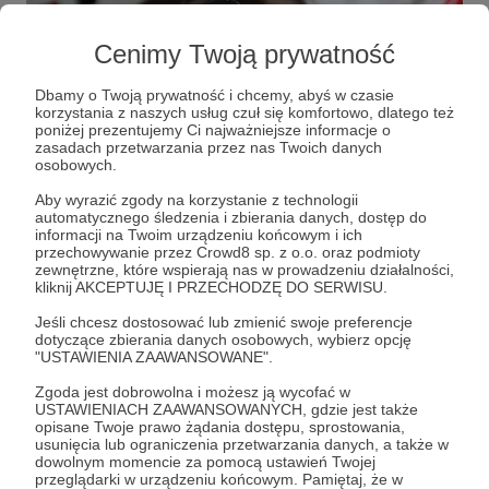
Cenimy Twoją prywatność
Dbamy o Twoją prywatność i chcemy, abyś w czasie
korzystania z naszych usług czuł się komfortowo, dlatego też
poniżej prezentujemy Ci najważniejsze informacje o
zasadach przetwarzania przez nas Twoich danych
osobowych.
Rozwiń opis
Aby wyrazić zgody na korzystanie z technologii
automatycznego śledzenia i zbierania danych, dostęp do
informacji na Twoim urządzeniu końcowym i ich
przechowywanie przez Crowd8 sp. z o.o. oraz podmioty
zewnętrzne, które wspierają nas w prowadzeniu działalności,
Naszym celem jest nie tylko bezpośrednia pomoc
Cele
kliknij AKCEPTUJĘ I PRZECHODZĘ DO SERWISU.
zwierzętom, ale też zmiana społeczna i prawna.
Jeśli chcesz dostosować lub zmienić swoje preferencje
Prowadzimy działania edukacyjne, które inspirują
dotyczące zbierania danych osobowych, wybierz opcję
do realnych zmian, zarówno na poziomie
"USTAWIENIA ZAAWANSOWANE".
Zostań Patronem ptasiego
indywidualnym, jak i systemowym. Mówimy o
pogotowia w Krakowie!
Zgoda jest dobrowolna i możesz ją wycofać w
prawach zwierząt i weganizmie. Monitorujemy, jak
USTAWIENIACH ZAAWANSOWANYCH, gdzie jest także
działa w praktyce prawna ochrona zwierząt w
opisane Twoje prawo żądania dostępu, sprostowania,
3 000 zł
2 423 zł
usunięcia lub ograniczenia przetwarzania danych, a także w
Polsce i dążymy do jej ulepszenia – wszystko po
miesięcznie
brakuje
dowolnym momencie za pomocą ustawień Twojej
to, by poprawić sytuację zwierząt w Polsce.
przeglądarki w urządzeniu końcowym. Pamiętaj, że w