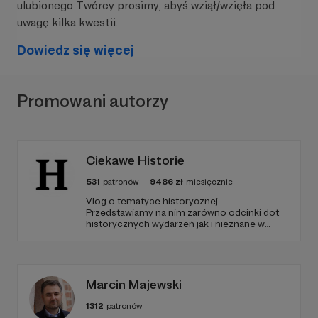
ulubionego Twórcy prosimy, abyś wziął/wzięła pod
uwagę kilka kwestii.
Dowiedz się więcej
Regularnie opracowujemy
liczne poradniki
Promowani autorzy
dotyczące przedweterynaryjnej pomocy
zwierzętom.
Znajdziesz je na
naszym
blogu
.
Ciekawe Historie
Udzieliliśmy/łyśmy
setek porad z zakresu
ratowania i opieki nad zwierzami
ludziom z
531
patronów
9486
zł
miesięcznie
całej Polski oraz spoza niej.
Vlog o tematyce historycznej.
Przedstawiamy na nim zarówno odcinki dot
Przeprowadziliśmy
44 warsztaty budowy
historycznych wydarzeń jak i nieznane w
domków dla bezdomnych kotów i
polskim YouTube tłumaczenia materiałów
źródłowych .
zwierząt dzikich
, w których uczestniczyło
ponad 3 tys. osób
w różnych miejscach w
Polsce
Marcin Majewski
Zbudowaliśmy i rozdystrybuowaliśmy
1312
patronów