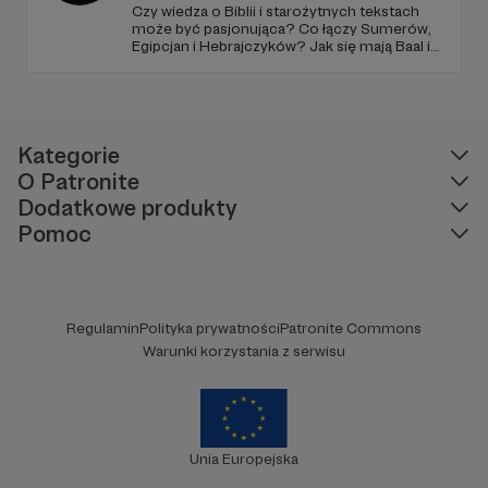
bezpłatnie
247 domków dla bezdomnych
Czy wiedza o Biblii i starożytnych tekstach
kotów
może być pasjonująca? Co łączy Sumerów,
Egipcjan i Hebrajczyków? Jak się mają Baal i
Współorganizowaliśmy w 2014 i 2015
Amon-Ra do JAHWE?
transporty karmy i leków do Ukrainy do
strefy wojny,
i wiele innych...
Kategorie
O Patronite
Dodatkowe produkty
Pomoc
Regulamin
Polityka prywatności
Patronite Commons
Warunki korzystania z serwisu
Działania strażnicze
Unia Europejska