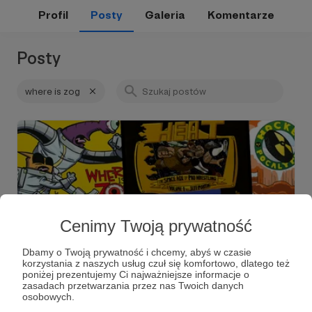
Profil
Posty
Galeria
Komentarze
Posty
where is zog
Cenimy Twoją prywatność
Dbamy o Twoją prywatność i chcemy, abyś w czasie
korzystania z naszych usług czuł się komfortowo, dlatego też
23.03.2020
Komentarze: 3
●
poniżej prezentujemy Ci najważniejsze informacje o
zasadach przetwarzania przez nas Twoich danych
osobowych.
33. Gościnnie #1: Jeff Martin!