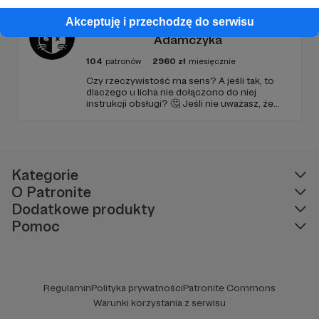
go po raz pierwszy. Spodziewajcie się
nowego odcinka co czwartek.
Kwantowo.pl – blog Adama
Akceptuję i przechodzę do serwisu
Adamczyka
104
patronów
2960
zł
miesięcznie
Czy rzeczywistość ma sens? A jeśli tak, to
dlaczego u licha nie dołączono do niej
instrukcji obsługi? 🤔 Jeśli nie uważasz, że
ciekawość to pierwszy stopień do piekła (albo
masz to gdzieś), istnieje szansa, że się
polubimy. 🚀
Kategorie
O Patronite
Dodatkowe produkty
Pomoc
Regulamin
Polityka prywatności
Patronite Commons
Warunki korzystania z serwisu