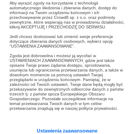
Panie, Panowie, przedstawiam Jeffa Martina i jego
Aby wyrazić zgody na korzystanie z technologii
komiksy! Dla Patronów 13+.
automatycznego śledzenia i zbierania danych, dostęp do
informacji na Twoim urządzeniu końcowym i ich
przechowywanie przez Crowd8 sp. z o.o. oraz podmioty
komiks
hockeypocalypse
jeff martin
+3
zewnętrzne, które wspierają nas w prowadzeniu działalności,
kliknij AKCEPTUJĘ I PRZECHODZĘ DO SERWISU.
Jeśli chcesz dostosować lub zmienić swoje preferencje
dotyczące zbierania danych osobowych, wybierz opcję
"USTAWIENIA ZAAWANSOWANE".
Zgoda jest dobrowolna i możesz ją wycofać w
USTAWIENIACH ZAAWANSOWANYCH, gdzie jest także
Promowani autorzy
opisane Twoje prawo żądania dostępu, sprostowania,
usunięcia lub ograniczenia przetwarzania danych, a także w
dowolnym momencie za pomocą ustawień Twojej
przeglądarki w urządzeniu końcowym. Pamiętaj, że w
zależności od Twoich ustawień, Twoje dane będą mogły być
przekazywane do zewnętrznych odbiorców danych z państw
Kwadrans Na Angielski
trzecich tj. z państw spoza Europejskiego Obszaru
Gospodarczego. Pozostałe szczegółowe informacje na
742
patronów
temat przetwarzania Twoich danych w tym celów
przetwarzania znajdują się w naszej polityce prywatności.
Kwadrans na angielski to podcast uczący
mówić po angielsku już od pierwszego
odcinka. Jest to seria dla osób
początkujących, którzy chcą przełamać
barierę przed mówieniem w języku obcym,
Ustawienia zaawansowane
odświeżyć sobie angielski, albo... nauczyć się