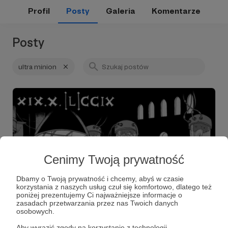
Profil
Posty
Galeria
Komentarze
Posty
ultra minion
Cenimy Twoją prywatność
Dbamy o Twoją prywatność i chcemy, abyś w czasie
korzystania z naszych usług czuł się komfortowo, dlatego też
poniżej prezentujemy Ci najważniejsze informacje o
13.05.2020
Brak komentarzy
●
zasadach przetwarzania przez nas Twoich danych
osobowych.
45. Dobro: Ultra Minion scenariusz (i nie
Aby wyrazić zgody na korzystanie z technologii