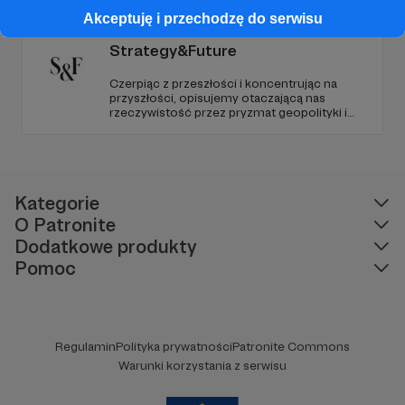
ziemi.
Akceptuję i przechodzę do serwisu
Strategy&Future
Czerpiąc z przeszłości i koncentrując na
przyszłości, opisujemy otaczającą nas
rzeczywistość przez pryzmat geopolityki i
geostrategii. Naszym celem jest uczynienie
ze Strategy&Future kluczowego źródła myśli
geopolitycznej w Polsce i w Europie.
Kategorie
O Patronite
Dodatkowe produkty
Pomoc
Regulamin
Polityka prywatności
Patronite Commons
Warunki korzystania z serwisu