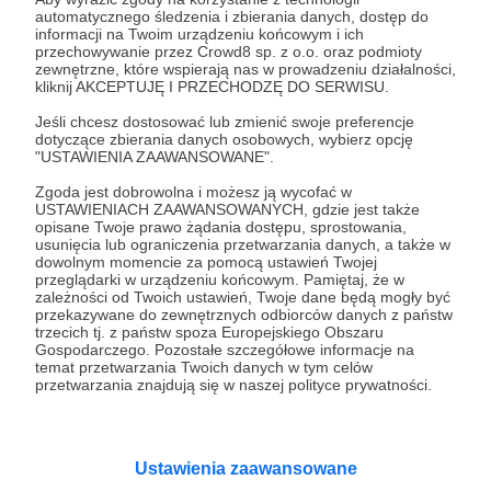
tylko!)
automatycznego śledzenia i zbierania danych, dostęp do
informacji na Twoim urządzeniu końcowym i ich
Mój scenariusz komiksu Ultra Minion narysowanego przez
przechowywanie przez Crowd8 sp. z o.o. oraz podmioty
Maćka Czapiewskiego. Dla Patronów 13+.
zewnętrzne, które wspierają nas w prowadzeniu działalności,
kliknij AKCEPTUJĘ I PRZECHODZĘ DO SERWISU.
czapiewski
komiks
kowalczuk
+2
Jeśli chcesz dostosować lub zmienić swoje preferencje
dotyczące zbierania danych osobowych, wybierz opcję
"USTAWIENIA ZAAWANSOWANE".
Zgoda jest dobrowolna i możesz ją wycofać w
USTAWIENIACH ZAAWANSOWANYCH, gdzie jest także
opisane Twoje prawo żądania dostępu, sprostowania,
usunięcia lub ograniczenia przetwarzania danych, a także w
Promowani autorzy
dowolnym momencie za pomocą ustawień Twojej
przeglądarki w urządzeniu końcowym. Pamiętaj, że w
zależności od Twoich ustawień, Twoje dane będą mogły być
przekazywane do zewnętrznych odbiorców danych z państw
trzecich tj. z państw spoza Europejskiego Obszaru
Gospodarczego. Pozostałe szczegółowe informacje na
Dariusz Rosiak
temat przetwarzania Twoich danych w tym celów
przetwarzania znajdują się w naszej polityce prywatności.
6534
patronów
111260
zł
miesięcznie
Raport o stanie świata Dariusza Rosiaka to
autorski wybór komentarzy i relacji na temat
wydarzeń na świecie. W formie podcastu albo
Ustawienia zaawansowane
programów na żywo z różnych miejsc na