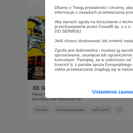
Dbamy o Twoją prywatność i chcemy, abyś 
informacje o zasadach przetwarzania pr
Aby wyrazić zgody na korzystanie z techn
przechowywanie przez Crowd8 sp. z o.o.
DO SERWISU.
Jeśli chcesz dostosować lub zmienić sw
Zgoda jest dobrowolna i możesz ją wyc
sprostowania, usunięcia lub ograniczeni
końcowym. Pamiętaj, że w zależności od
trzecich tj. z państw spoza Europejskie
celów przetwarzania znajdują się w naszej
23.03.2020
Komentarze: 3
●
33. Gościnnie #1: Jeff Martin!
Ustawienia zaaw
Panie, Panowie, przedstawiam Jeffa Martina i jego
komiksy! Dla Patronów 13+.
komiks
hockeypocalypse
jeff martin
+3