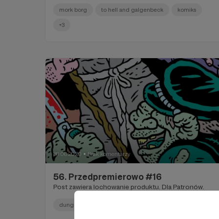
mork borg
to hell and galgenbeck
komiks
+3
30.06.2020
Brak komentarzy
●
56. Przedpremierowo #16
Post zawiera lochowanie produktu. Dla Patronów.
dungeoning
komiks
webkomiks
+3