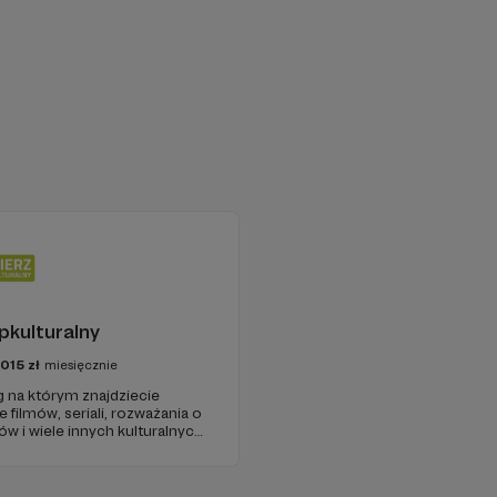
pkulturalny
1015
zł
miesięcznie
g na którym znajdziecie
 filmów, seriali, rozważania o
ów i wiele innych kulturalnych
y w 2009 roku i od tego czasu
ość ludzi, którzy lubią