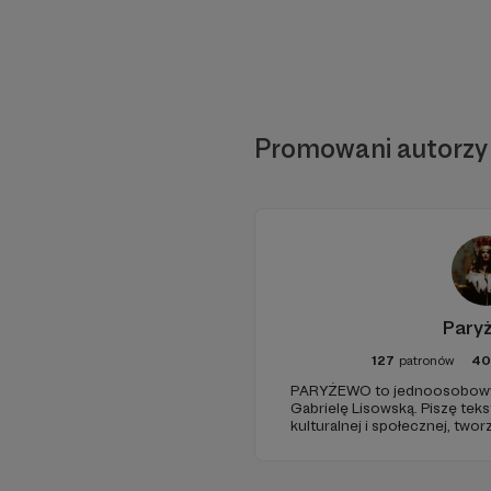
Promowani autorzy
Pary
127
patronów
40
PARYŻEWO to jednoosobowy 
Gabrielę Lisowską. Piszę tek
kulturalnej i społecznej, two
PARYŻEWO i TW: LISOWSKA or
treści na Instagramie.