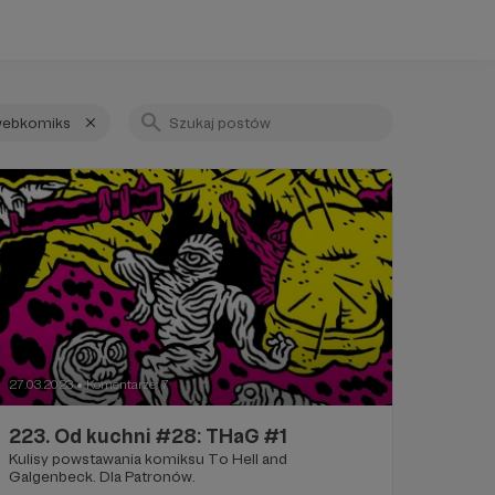
ebkomiks
27.03.2023
Komentarze: 7
●
223. Od kuchni #28: THaG #1
Kulisy powstawania komiksu To Hell and
Galgenbeck. Dla Patronów.