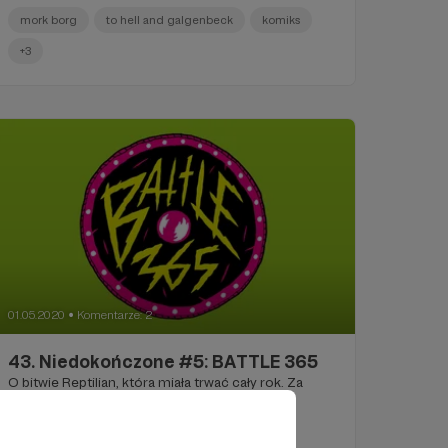
mork borg
to hell and galgenbeck
komiks
+3
01.05.2020
Komentarze: 2
●
43. Niedokończone #5: BATTLE 365
O bitwie Reptilian, która miała trwać cały rok. Za
darmo. Dla wszystkich.
kowalczuk
komiks
webkomiks
+3