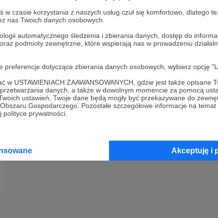
w czasie korzystania z naszych usług czuł się komfortowo, dlatego te
zez nas Twoich danych osobowych.
ologii automatycznego śledzenia i zbierania danych, dostęp do inform
 oraz podmioty zewnętrzne, które wspierają nas w prowadzeniu dział
oje preferencje dotyczące zbierania danych osobowych, wybierz op
ofać w USTAWIENIACH ZAAWANSOWANYCH, gdzie jest także opisane Tw
a przetwarzania danych, a także w dowolnym momencie za pomocą usta
 Twoich ustawień, Twoje dane będą mogły być przekazywane do zewnę
go Obszaru Gospodarczego. Pozostałe szczegółowe informacje na temat
 polityce prywatności.
ansowane
Akceptuję i 