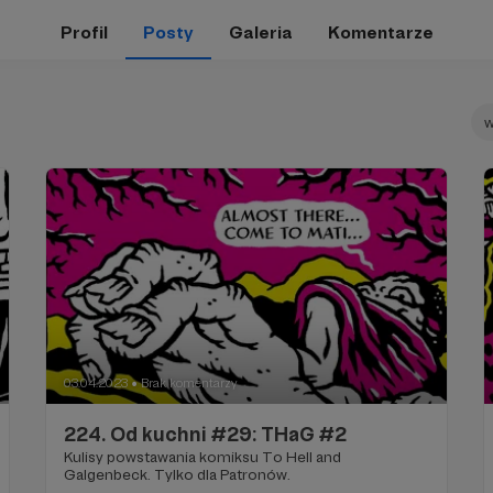
Profil
Posty
Galeria
Komentarze
w
03.04.2023
Brak komentarzy
●
224. Od kuchni #29: THaG #2
Kulisy powstawania komiksu To Hell and
Galgenbeck. Tylko dla Patronów.