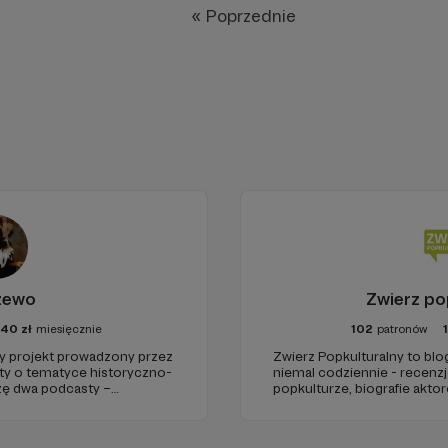
« Poprzednie
żewo
Zwierz po
40
zł
miesięcznie
102
patronów
projekt prowadzony przez
Zwierz Popkulturalny to blo
sty o tematyce historyczno-
niemal codziennie - recenzje
rzę dwa podcasty –
popkulturze, biografie aktor
az regularnie publikuję
treści. Blog został założon
tworzę wokół niego społeczn
kulturę.