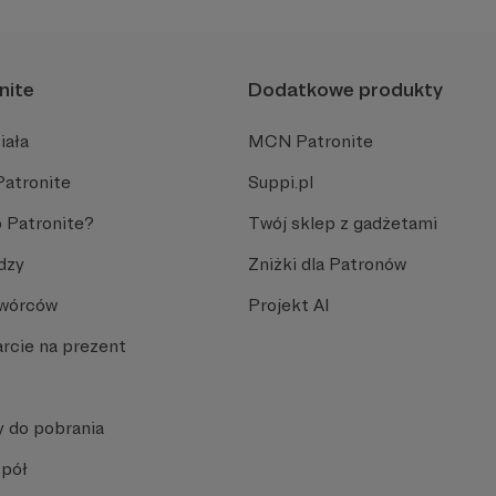
nite
Dodatkowe produkty
iała
MCN Patronite
Patronite
Suppi.pl
 Patronite?
Twój sklep z gadżetami
dzy
Zniżki dla Patronów
Twórców
Projekt AI
rcie na prezent
y do pobrania
spół