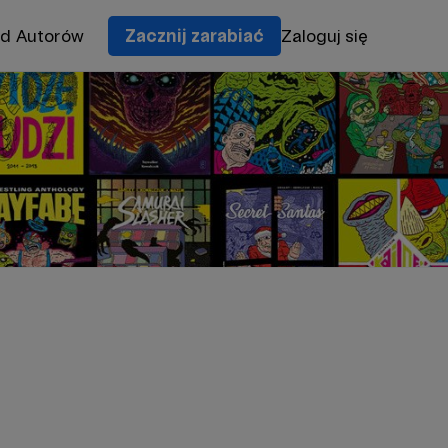
od Autorów
Zacznij zarabiać
Zaloguj się