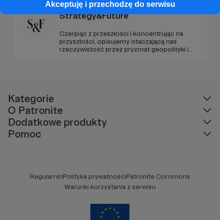
Akceptuję i przechodzę do serwisu
Strategy&Future
Czerpiąc z przeszłości i koncentrując na
przyszłości, opisujemy otaczającą nas
rzeczywistość przez pryzmat geopolityki i
geostrategii. Naszym celem jest uczynienie
ze Strategy&Future kluczowego źródła myśli
geopolitycznej w Polsce i w Europie.
Kategorie
O Patronite
Dodatkowe produkty
Pomoc
Regulamin
Polityka prywatności
Patronite Commons
Warunki korzystania z serwisu