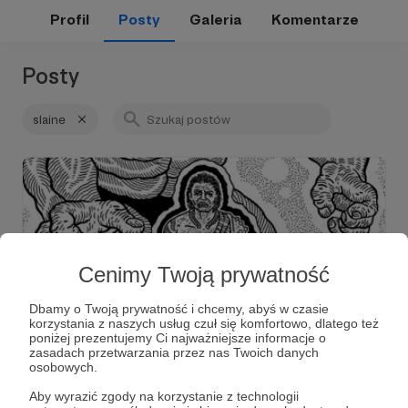
Profil
Posty
Galeria
Komentarze
Posty
slaine
Cenimy Twoją prywatność
Dbamy o Twoją prywatność i chcemy, abyś w czasie
korzystania z naszych usług czuł się komfortowo, dlatego też
poniżej prezentujemy Ci najważniejsze informacje o
zasadach przetwarzania przez nas Twoich danych
29.08.2023
Brak komentarzy
●
osobowych.
253. Dobro #44: WTS! PIY! Vol. 5
Aby wyrazić zgody na korzystanie z technologii