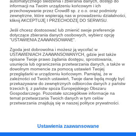
automatycznego śledzenia i zbierania danych, dostęp do
Wydrukuj To Sam! Print It Yourself! Ilustracje w jakości do
informacji na Twoim urządzeniu końcowym i ich
druku. Dla Patronów 13+.
przechowywanie przez Crowd8 sp. z o.o. oraz podmioty
zewnętrzne, które wspierają nas w prowadzeniu działalności,
the tick
kleszcz
rise of the tmnt
+5
kliknij AKCEPTUJĘ I PRZECHODZĘ DO SERWISU.
Jeśli chcesz dostosować lub zmienić swoje preferencje
dotyczące zbierania danych osobowych, wybierz opcję
"USTAWIENIA ZAAWANSOWANE".
Zgoda jest dobrowolna i możesz ją wycofać w
USTAWIENIACH ZAAWANSOWANYCH, gdzie jest także
opisane Twoje prawo żądania dostępu, sprostowania,
usunięcia lub ograniczenia przetwarzania danych, a także w
Promowani autorzy
dowolnym momencie za pomocą ustawień Twojej
przeglądarki w urządzeniu końcowym. Pamiętaj, że w
zależności od Twoich ustawień, Twoje dane będą mogły być
przekazywane do zewnętrznych odbiorców danych z państw
trzecich tj. z państw spoza Europejskiego Obszaru
Dariusz Rosiak
Gospodarczego. Pozostałe szczegółowe informacje na
temat przetwarzania Twoich danych w tym celów
6534
patronów
111260
zł
miesięcznie
przetwarzania znajdują się w naszej polityce prywatności.
Raport o stanie świata Dariusza Rosiaka to
autorski wybór komentarzy i relacji na temat
wydarzeń na świecie. W formie podcastu albo
programów na żywo z różnych miejsc na
Ustawienia zaawansowane
ziemi.