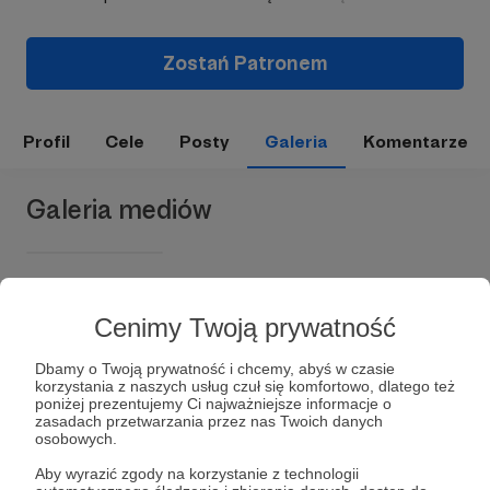
Zostań Patronem
Profil
Cele
Posty
Galeria
Komentarze
Galeria mediów
Cenimy Twoją prywatność
Dbamy o Twoją prywatność i chcemy, abyś w czasie
korzystania z naszych usług czuł się komfortowo, dlatego też
poniżej prezentujemy Ci najważniejsze informacje o
zasadach przetwarzania przez nas Twoich danych
Dołącz do grona Patronów!
osobowych.
Aby wyrazić zgody na korzystanie z technologii
Wesprzyj działalność Autora
Fantastyczny Dolny