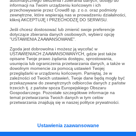
automatycznego śledzenia i zbierania danych, dostęp do
informacji na Twoim urządzeniu końcowym i ich
Śląsk
już teraz!
przechowywanie przez Crowd8 sp. z o.o. oraz podmioty
zewnętrzne, które wspierają nas w prowadzeniu działalności,
kliknij AKCEPTUJĘ I PRZECHODZĘ DO SERWISU.
Zostań Patronem
Jeśli chcesz dostosować lub zmienić swoje preferencje
dotyczące zbierania danych osobowych, wybierz opcję
"USTAWIENIA ZAAWANSOWANE".
Zgoda jest dobrowolna i możesz ją wycofać w
USTAWIENIACH ZAAWANSOWANYCH, gdzie jest także
Promowani autorzy
opisane Twoje prawo żądania dostępu, sprostowania,
usunięcia lub ograniczenia przetwarzania danych, a także w
dowolnym momencie za pomocą ustawień Twojej
przeglądarki w urządzeniu końcowym. Pamiętaj, że w
zależności od Twoich ustawień, Twoje dane będą mogły być
przekazywane do zewnętrznych odbiorców danych z państw
Dariusz Rosiak
trzecich tj. z państw spoza Europejskiego Obszaru
Gospodarczego. Pozostałe szczegółowe informacje na
6537
patronów
111380
zł
miesięcznie
temat przetwarzania Twoich danych w tym celów
Raport o stanie świata Dariusza Rosiaka to
przetwarzania znajdują się w naszej polityce prywatności.
autorski wybór komentarzy i relacji na temat
wydarzeń na świecie. W formie podcastu albo
programów na żywo z różnych miejsc na
ziemi.
Ustawienia zaawansowane