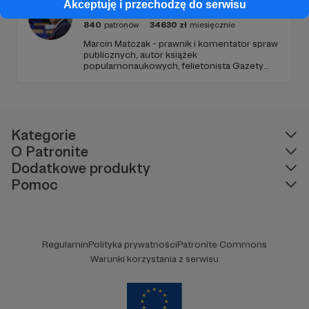
Profesor Matczak
Akceptuję i przechodzę do serwisu
840
patronów
34630
zł
miesięcznie
Marcin Matczak - prawnik i komentator spraw
publicznych, autor książek
popularnonaukowych, felietonista Gazety
Wyborczej, autor podkastów i filmów
edukacyjnych. Mówi jasno o prawie, filozofii i
języku. Promuje umiarkowanie w życiu
publicznym, walczy z plemiennością i
bańkami informacyjnymi.
Kategorie
O Patronite
Dodatkowe produkty
Pomoc
Regulamin
Polityka prywatności
Patronite Commons
Warunki korzystania z serwisu