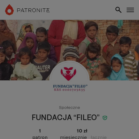
Społeczne
FUNDACJA “FILEO”
1
10 zł
patron
miesięcznie
łącznie