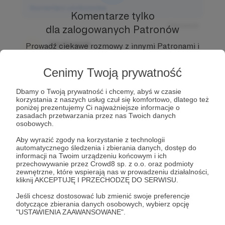
Komentarz użytkownika
Komentarze tylko
Odpowiedz
dla zalogowanych Patronów
Użytkownik
Prowadź ciekawe rozmowy z innymi Patronami i
3 dni temu
Autorem.
Dołącz do Patronów już teraz i odblokuj
dostęp!
Cenimy Twoją prywatność
Komentarz użytkownika
Zostań Patronem
Dbamy o Twoją prywatność i chcemy, abyś w czasie
Odpowiedz
korzystania z naszych usług czuł się komfortowo, dlatego też
poniżej prezentujemy Ci najważniejsze informacje o
Użytkownik
zasadach przetwarzania przez nas Twoich danych
3 dni temu
osobowych.
Aby wyrazić zgody na korzystanie z technologii
Komentarz użytkownika
automatycznego śledzenia i zbierania danych, dostęp do
informacji na Twoim urządzeniu końcowym i ich
przechowywanie przez Crowd8 sp. z o.o. oraz podmioty
Odpowiedz
zewnętrzne, które wspierają nas w prowadzeniu działalności,
kliknij AKCEPTUJĘ I PRZECHODZĘ DO SERWISU.
Jeśli chcesz dostosować lub zmienić swoje preferencje
dotyczące zbierania danych osobowych, wybierz opcję
"USTAWIENIA ZAAWANSOWANE".