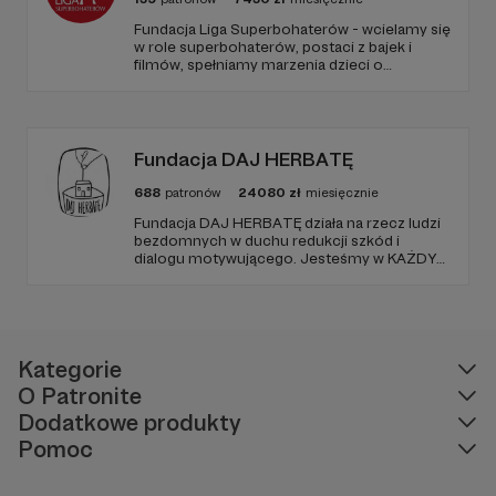
Fundacja Liga Superbohaterów - wcielamy się
w role superbohaterów, postaci z bajek i
filmów, spełniamy marzenia dzieci o
spotkaniu ulubionej postaci, poprzez
odwiedziny w szpitalach, hospicjach, oraz
terminalnie chorych dzieci w ich domach.
Naszą misją jest niesienie uśmiechu.
Fundacja DAJ HERBATĘ
688
patronów
24080
zł
miesięcznie
Fundacja DAJ HERBATĘ działa na rzecz ludzi
bezdomnych w duchu redukcji szkód i
dialogu motywującego. Jesteśmy w KAŻDY
poniedziałek od 19:00 na Dworcu Centralnym
(parking od E. Plater/róg z Jerozolimskimi ).
Kategorie
O Patronite
Dodatkowe produkty
Pomoc