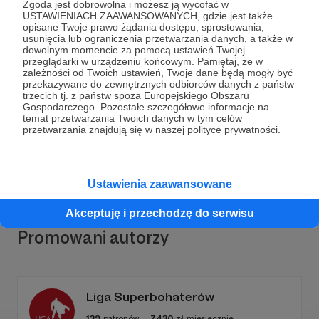
Zgoda jest dobrowolna i możesz ją wycofać w
USTAWIENIACH ZAAWANSOWANYCH, gdzie jest także
opisane Twoje prawo żądania dostępu, sprostowania,
usunięcia lub ograniczenia przetwarzania danych, a także w
dowolnym momencie za pomocą ustawień Twojej
Dołącz do grona Patronów!
przeglądarki w urządzeniu końcowym. Pamiętaj, że w
zależności od Twoich ustawień, Twoje dane będą mogły być
przekazywane do zewnętrznych odbiorców danych z państw
trzecich tj. z państw spoza Europejskiego Obszaru
Wesprzyj działalność Autora
FUNDACJA “FILEO”
już
Gospodarczego. Pozostałe szczegółowe informacje na
teraz!
temat przetwarzania Twoich danych w tym celów
przetwarzania znajdują się w naszej polityce prywatności.
Zostań Patronem
Ustawienia zaawansowane
Akceptuję i przechodzę do serwisu
Promowani autorzy
Liga Superbohaterów
139
patronów
7430
zł
miesięcznie