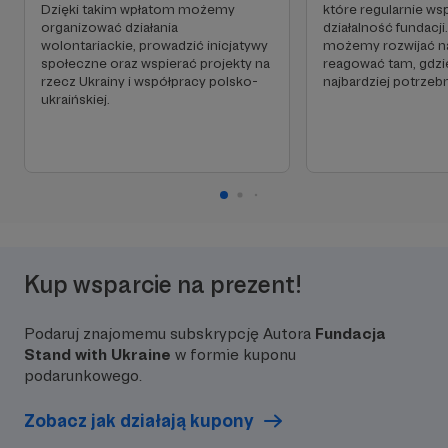
Dzięki takim wpłatom możemy
które regularnie wsp
organizować działania
działalność fundacji
wolontariackie, prowadzić inicjatywy
możemy rozwijać na
społeczne oraz wspierać projekty na
reagować tam, gdzi
rzecz Ukrainy i współpracy polsko-
najbardziej potrzeb
ukraińskiej.
Kup wsparcie na prezent!
Podaruj znajomemu subskrypcję Autora
Fundacja
Stand with Ukraine
w formie kuponu
podarunkowego.
Zobacz jak działają kupony