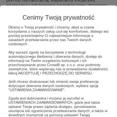
społeczne i edukacyjne, koordynujemy działania
wolontariuszy oraz reagujemy na dezinformację
dotyczącą Ukrainy. Nasza praca obejmuje
Cenimy Twoją prywatność
zarówno konkretne projekty pomocowe, jak i
działania społeczne wzmacniające solidarność
Dbamy o Twoją prywatność i chcemy, abyś w czasie
korzystania z naszych usług czuł się komfortowo, dlatego też
między naszymi społeczeństwami.
poniżej prezentujemy Ci najważniejsze informacje o
zasadach przetwarzania przez nas Twoich danych
Aby móc działać skutecznie i planować projekty z
osobowych.
wyprzedzeniem, potrzebujemy stabilnego,
Aby wyrazić zgody na korzystanie z technologii
regularnego wsparcia. Jednorazowe wpłaty są
automatycznego śledzenia i zbierania danych, dostęp do
bardzo cenne, ale to właśnie comiesięczne
informacji na Twoim urządzeniu końcowym i ich
wsparcie patronów pozwala nam utrzymywać
przechowywanie przez Crowd8 sp. z o.o. oraz podmioty
zewnętrzne, które wspierają nas w prowadzeniu działalności,
zespół koordynujący działania, rozwijać inicjatywy
kliknij AKCEPTUJĘ I PRZECHODZĘ DO SERWISU.
oraz reagować wtedy, gdy pojawiają się nowe
potrzeby. Dzięki temu możemy działać nie tylko
Jeśli chcesz dostosować lub zmienić swoje preferencje
dotyczące zbierania danych osobowych, wybierz opcję
doraźnie, lecz także długofalowo.
"USTAWIENIA ZAAWANSOWANE".
Zgoda jest dobrowolna i możesz ją wycofać w
USTAWIENIACH ZAAWANSOWANYCH, gdzie jest także
opisane Twoje prawo żądania dostępu, sprostowania,
Rozwiń opis
usunięcia lub ograniczenia przetwarzania danych, a także w
dowolnym momencie za pomocą ustawień Twojej