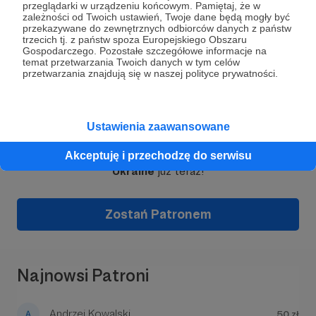
przeglądarki w urządzeniu końcowym. Pamiętaj, że w
zależności od Twoich ustawień, Twoje dane będą mogły być
przekazywane do zewnętrznych odbiorców danych z państw
trzecich tj. z państw spoza Europejskiego Obszaru
Gospodarczego. Pozostałe szczegółowe informacje na
temat przetwarzania Twoich danych w tym celów
przetwarzania znajdują się w naszej polityce prywatności.
Do wsparcia naszej działalności zapraszamy
Dołącz do grona Patronów!
Ustawienia zaawansowane
zarówno osoby prywatne, jak i firmy, które chcą w
sposób odpowiedzialny i systematyczny
Wesprzyj działalność Autora
Fundacja Stand with
Akceptuję i przechodzę do serwisu
angażować się w pomoc Ukrainie. Regularne
Ukraine
już teraz!
wsparcie ze strony przedsiębiorstw pozwala nam
rozwijać projekty o większej skali i budować
stabilne zaplecze dla działań społecznych i
Zostań Patronem
humanitarnych.
Każda cegiełka ma znaczenie. Dzięki
społeczności naszych patronów możemy
Najnowsi Patroni
kontynuować pracę na rzecz Ukrainy i wzmacniać
współpracę między Polską a Ukrainą.
Andrzej Kowalski
50 zł