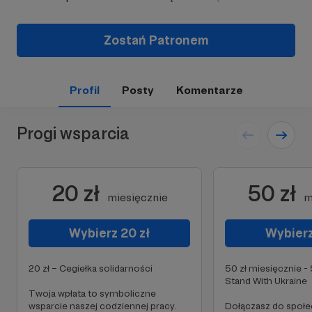
Zostań Patronem
Profil
Posty
Komentarze
Progi wsparcia
20 zł
50 zł
miesięcznie
m
Wybierz 20 zł
Wybierz
20 zł – Cegiełka solidarności
50 zł miesięcznie 
Stand With Ukraine
Twoja wpłata to symboliczne
wsparcie naszej codziennej pracy.
Dołączasz do społe