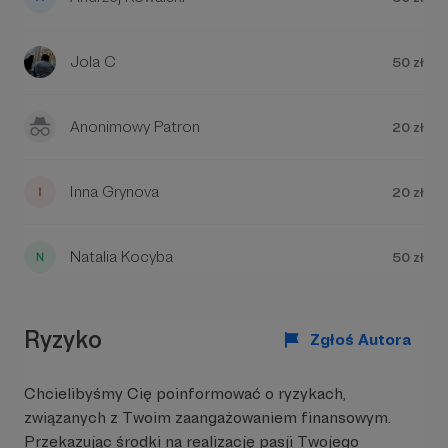
Jola C
50 zł
Anonimowy Patron
20 zł
Inna Grynova
20 zł
Natalia Kocyba
50 zł
Ryzyko
Zgłoś Autora
Chcielibyśmy Cię poinformować o ryzykach,
związanych z Twoim zaangażowaniem finansowym.
Przekazując środki na realizację pasji Twojego