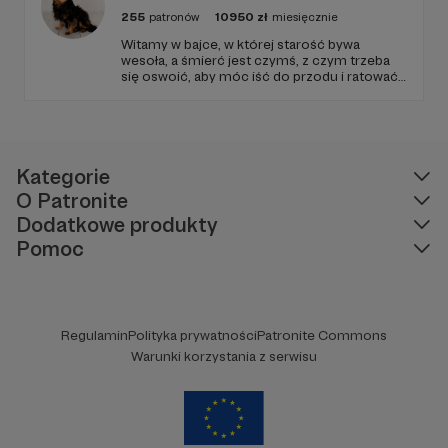
255
patronów
10950
zł
miesięcznie
Witamy w bajce, w której starość bywa
wesoła, a śmierć jest czymś, z czym trzeba
się oswoić, aby móc iść do przodu i ratować
kolejne istnienia.
Kategorie
O Patronite
Dodatkowe produkty
Pomoc
Regulamin
Polityka prywatności
Patronite Commons
Warunki korzystania z serwisu