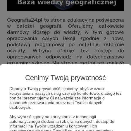
Geografia24.pl to strona edukacyjna poświęcona
w całości geografii. Oferujemy całkowicie
darmowy dostęp do wiedzy, w tym gotowe
opracowania całych lekcji zgodnie z nową
podstawą programową po ostatniej reformie
oświaty. Witryna oferuje też dostęp do
opracowanych odpowiedzi na dotychczasowe
egzaminy szkolne. Na stronie można też znaleźć
słownik pojęć geograficznych oraz artykuły
popularno-naukowe na pozaszkolne tematy
Cenimy Twoją prywatność
związane z geografią.
Dbamy o Twoją prywatność i chcemy, abyś w czasie
Podgląd strony:
korzystania z naszych usług czuł się komfortowo, dlatego też
poniżej prezentujemy Ci najważniejsze informacje o
zasadach przetwarzania przez nas Twoich danych
osobowych.
Aby wyrazić zgody na korzystanie z technologii
automatycznego śledzenia i zbierania danych, dostęp do
informacji na Twoim urządzeniu końcowym i ich
Rozwiń opis
przechowywanie przez Crowd8 sp. z o.o. oraz podmioty