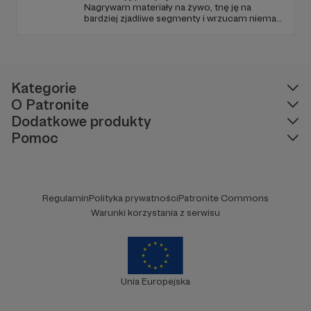
Nagrywam materiały na żywo, tnę ję na
bardziej zjadliwe segmenty i wrzucam niemal
codziennie na kanał. Kiedy nie zajmujemy się
polityką i tematami lewicowymi, jaramy się
kulturą, gadamy o grach i planszówkach,
które są moją pasją.
Kategorie
O Patronite
Dodatkowe produkty
Pomoc
Regulamin
Polityka prywatności
Patronite Commons
Warunki korzystania z serwisu
Unia Europejska