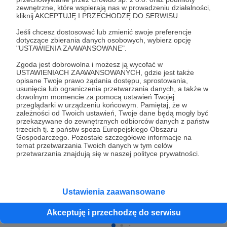
zewnętrzne, które wspierają nas w prowadzeniu działalności,
kliknij AKCEPTUJĘ I PRZECHODZĘ DO SERWISU.
Jeśli chcesz dostosować lub zmienić swoje preferencje
Cele
dotyczące zbierania danych osobowych, wybierz opcję
"USTAWIENIA ZAAWANSOWANE".
Zgoda jest dobrowolna i możesz ją wycofać w
Szablon premium
Promocja strony
USTAWIENIACH ZAAWANSOWANYCH, gdzie jest także
opisane Twoje prawo żądania dostępu, sprostowania,
usunięcia lub ograniczenia przetwarzania danych, a także w
250 zł
245 zł
500 zł
495 z
dowolnym momencie za pomocą ustawień Twojej
miesięcznie
brakuje
miesięcznie
brakuj
przeglądarki w urządzeniu końcowym. Pamiętaj, że w
W tej chwili strona oferuje:
zależności od Twoich ustawień, Twoje dane będą mogły być
przekazywane do zewnętrznych odbiorców danych z państw
2%
1%
trzecich tj. z państw spoza Europejskiego Obszaru
Bazę wiedzy popularno-naukowej
Gospodarczego. Pozostałe szczegółowe informacje na
Nasza strona tworzona jest w
Taka kwota pozwoli
Gotowe lekcje dla liceum
temat przetwarzania Twoich danych w tym celów
wordpressie na darmowym
comiesięczne pro
ogólnokształcącego po reformie (dla
przetwarzania znajdują się w naszej polityce prywatności.
szablonie. To kwota potrzebna do
portalu i tym samy
absolwentów szkoły podstawowej) - dla
zakupu szablonu premium, co
wiedzy geograficzne
pierwszej klasy liceum
umożliwiłoby dodanie nowych
funkcjonalności i modernizację
Gotowe lekcje dla szkoły podstawowej po
Ustawienia zaawansowane
strony.
reformie - dla ósmej klasy
Słownik pojęć geograficznych
Akceptuję i przechodzę do serwisu
Rozwiązania wszystkich dotychczasowych