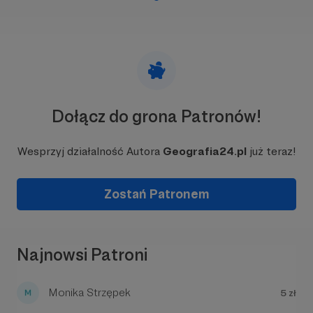
egzaminów gimnazjalnych (przedmioty
przyrodnicze - część geograficzna) tj. z lat
2012-2018 (treści archiwalne).
Przykładowy fragment artykułu dla nowego
liceum:
Dołącz do grona Patronów!
Wesprzyj działalność Autora
Geografia24.pl
już teraz!
Zostań Patronem
Najnowsi Patroni
Monika Strzępek
5 zł