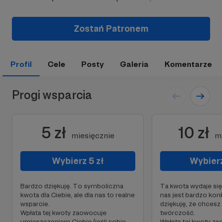
Zostań Patronem
Profil
Cele
Posty
Galeria
Komentarze
Progi wsparcia
5 zł
10 zł
miesięcznie
m
Wybierz 5 zł
Wybierz
Bardzo dziękuję. To symboliczna
Ta kwota wydaje się 
kwota dla Ciebie, ale dla nas to realne
nas jest bardzo kon
wsparcie.
dziękuję, że chces
Wpłata tej kwoty zaowocuje
twórczość.
umieszczeniem Ciebie (jeśli sobie
Wpłata tej kwoty z