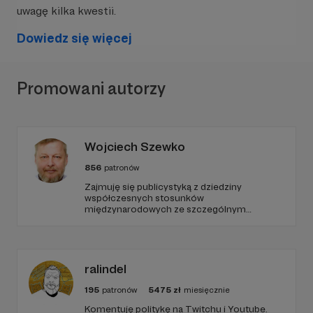
uwagę kilka kwestii.
Dowiedz się więcej
Promowani autorzy
Wojciech Szewko
856
patronów
Zajmuję się publicystyką z dziedziny
współczesnych stosunków
międzynarodowych ze szczególnym
Te wszystkie ambitne cele wymagają dużych
uwzględnieniem Bliskiego Wschodu,
nakładów sił i środków, których bardzo
problematyki Islamu oraz bezpieczeństwa
potrzebujemy.
międzynarodowego i wewnętrznego.
ralindel
195
patronów
5475
zł
miesięcznie
Komentuję politykę na Twitchu i Youtube.