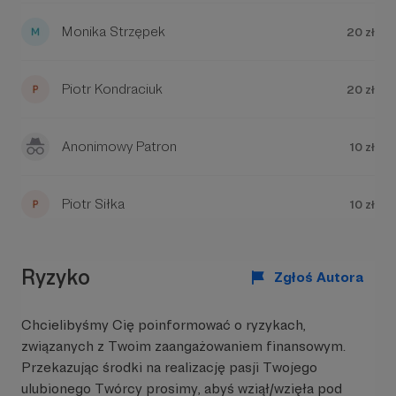
Monika Strzępek
20 zł
Piotr Kondraciuk
20 zł
Nasze plany na kolejne lata:
Opracowanie kolejnych lekcji dla nowego
liceum
Anonimowy Patron
10 zł
Opracowanie wszystkich tematów dla szkoły
podstawowej
Opracowanie rozwiązań wszystkich matur z
Piotr Siłka
10 zł
geografii
Rozbudowa słownika
Opracowanie próbnych i właściwych
Ryzyko
egzaminów ósmoklasisty z geografii
Zgłoś Autora
Opracowanie odpowiedzi do arkuszy
maturalnych i zeszytów ćwiczeń wiodących
Chcielibyśmy Cię poinformować o ryzykach,
wydawnictw
związanych z Twoim zaangażowaniem finansowym.
Przykładowy fragment naszego słownika:
Przekazując środki na realizację pasji Twojego
ulubionego Twórcy prosimy, abyś wziął/wzięła pod