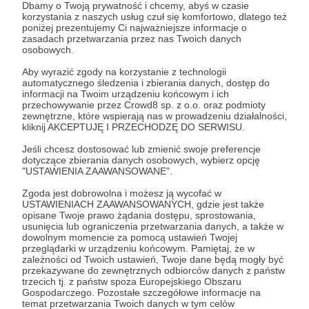
Dbamy o Twoją prywatność i chcemy, abyś w czasie
korzystania z naszych usług czuł się komfortowo, dlatego też
poniżej prezentujemy Ci najważniejsze informacje o
zasadach przetwarzania przez nas Twoich danych
osobowych.
Aby wyrazić zgody na korzystanie z technologii
automatycznego śledzenia i zbierania danych, dostęp do
informacji na Twoim urządzeniu końcowym i ich
przechowywanie przez Crowd8 sp. z o.o. oraz podmioty
zewnętrzne, które wspierają nas w prowadzeniu działalności,
kliknij AKCEPTUJĘ I PRZECHODZĘ DO SERWISU.
STALooFKA
Jeśli chcesz dostosować lub zmienić swoje preferencje
0
0 zł
dotyczące zbierania danych osobowych, wybierz opcję
patronów
miesięcznie
"USTAWIENIA ZAAWANSOWANE".
Zgoda jest dobrowolna i możesz ją wycofać w
USTAWIENIACH ZAAWANSOWANYCH, gdzie jest także
opisane Twoje prawo żądania dostępu, sprostowania,
usunięcia lub ograniczenia przetwarzania danych, a także w
dowolnym momencie za pomocą ustawień Twojej
przeglądarki w urządzeniu końcowym. Pamiętaj, że w
zależności od Twoich ustawień, Twoje dane będą mogły być
przekazywane do zewnętrznych odbiorców danych z państw
trzecich tj. z państw spoza Europejskiego Obszaru
Gospodarczego. Pozostałe szczegółowe informacje na
temat przetwarzania Twoich danych w tym celów