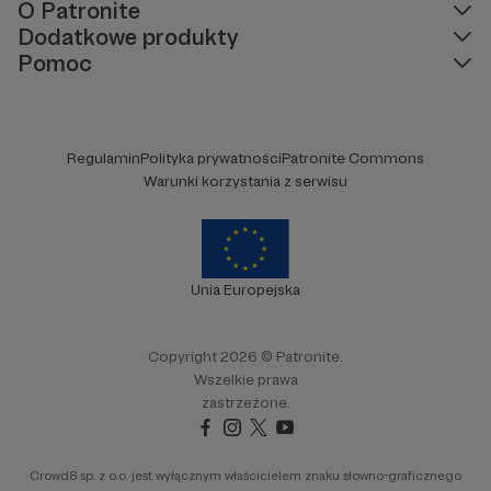
O Patronite
sztukę, pomagając w rozwoju twórczości ulubionego artysty?
Wejdź na jego profil, zobacz szczegółowe informacje o nim i
Dodatkowe produkty
zacznij go wspierać bez dodatkowych ograniczeń. Dołącz do
Pomoc
grona Patronów
poprzez comiesięczną subskrypcję!
Regulamin
Polityka prywatności
Patronite Commons
Warunki korzystania z serwisu
Unia Europejska
Copyright 2026 © Patronite.
Wszelkie prawa
zastrzeżone.
Crowd8 sp. z o.o. jest wyłącznym właścicielem znaku słowno-graficznego