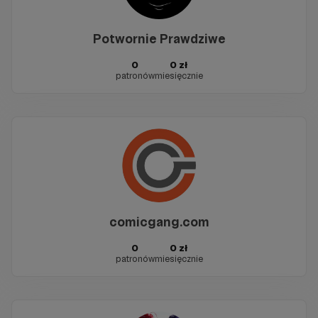
Potwornie Prawdziwe
0
0 zł
patronów
miesięcznie
comicgang.com
0
0 zł
patronów
miesięcznie