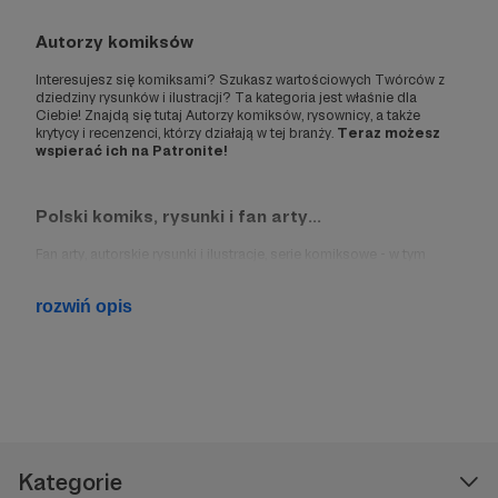
Autorzy komiksów
Interesujesz się komiksami? Szukasz wartościowych Twórców z
dziedziny rysunków i ilustracji? Ta kategoria jest właśnie dla
Ciebie! Znajdą się tutaj Autorzy komiksów, rysownicy, a także
krytycy i recenzenci, którzy działają w tej branży.
Teraz możesz
wspierać ich na Patronite!
Polski komiks, rysunki i fan arty...
Fan arty, autorskie rysunki i ilustracje, serie komiksowe - w tym
zestawieniu znajdziesz najlepsze komiksy i inne, inspirujące dzieła.
rozwiń opis
Polscy Twórcy komiksów opowiadają ciekawe historie za pomocą
rysunków, inspirują swoją twórczością, a także działają przy wielu
innych projektach. Pamiętaj jednak, że ich praca wymaga dużo
czasu, zaangażowania i nakładów finansowych.
Polscy Autorzy komiksów na Patronite
Kategorie
Niezależni Autorzy komiksów są na Patronite! Chcesz promować