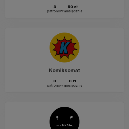
3
50 zł
patronów
miesięcznie
Komiksomat
0
0 zł
patronów
miesięcznie