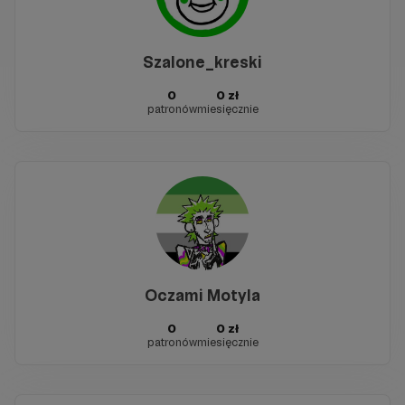
Szalone_kreski
0
0 zł
patronów
miesięcznie
Oczami Motyla
0
0 zł
patronów
miesięcznie