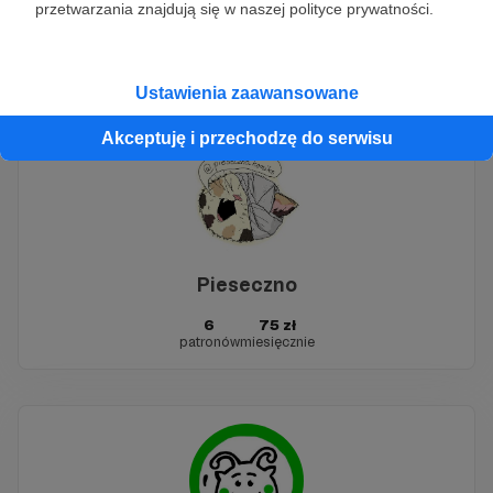
Łukasz Świniarski
przetwarzania znajdują się w naszej polityce prywatności.
3
65 zł
patronów
miesięcznie
Ustawienia zaawansowane
Akceptuję i przechodzę do serwisu
Pieseczno
6
75 zł
patronów
miesięcznie