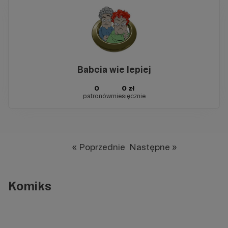
Babcia wie lepiej
0
0 zł
patronów
miesięcznie
« Poprzednie
Następne »
Komiks