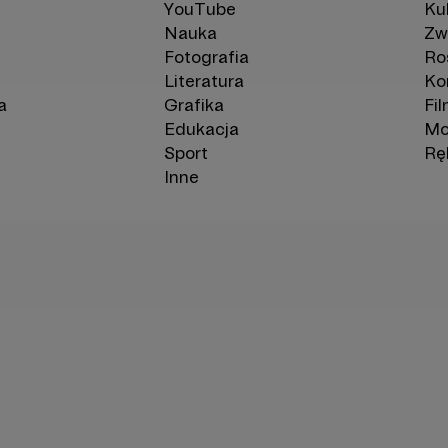
YouTube
Kul
Nauka
Zw
Fotografia
Ro
Literatura
Ko
a
Grafika
Fi
Edukacja
Mo
Sport
Rę
Inne