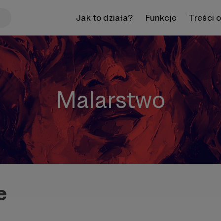
Jak to działa?
Funkcje
Treści 
Malarstwo
e