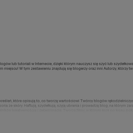
gów lub tutoriali w Internecie, dzięki którym nauczysz się szyć lub szydełkow
 miejscu! W tym zestawieniu znajdują się blogerzy oraz inni Autorzy, którzy tw
określeń, które opisują to, co tworzą wartościowi Twórcy blogów rękodzielniczych 
esoria ze skóry. Haftują, szydełkują, szyją ubrania i prowadzą blog, na którym 
lników kreatywnością i determinacją. Tworzą filmy, w którym krok po kroku pokaz
jest o wiele bogatsza. Teraz możesz mu się za to łatwo odwdzięczyć!