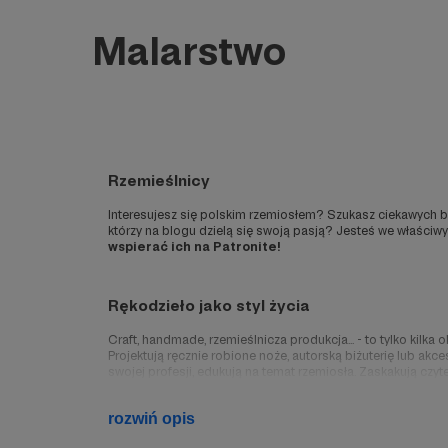
Malarstwo
Rzemieślnicy
Interesujesz się polskim rzemiosłem? Szukasz ciekawych blo
którzy na blogu dzielą się swoją pasją? Jesteś we właściwym
wspierać ich na Patronite!
Rękodzieło jako styl życia
Craft, handmade, rzemieślnicza produkcja... - to tylko kilka 
Projektują ręcznie robione noże, autorską biżuterię lub akc
swojej profesji, edukują na temat rzemiosła. Zaskakują czyte
Każdy bloger rzemieślniczy sprawia, że polska blogosfera 
rozwiń opis
Polskie blogi rzemieślnicze na Patronite