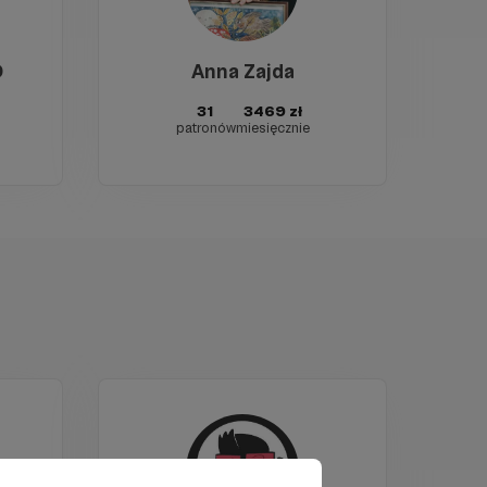
O
Anna Zajda
31
3469 zł
patronów
miesięcznie