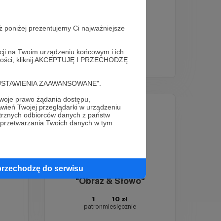
ż poniżej prezentujemy Ci najważniejsze
Lessthan3comic
1
5 zł
acji na Twoim urządzeniu końcowym i ich
patron
miesięcznie
alności, kliknij AKCEPTUJĘ I PRZECHODZĘ
cję "USTAWIENIA ZAAWANSOWANE".
oje prawo żądania dostępu,
wień Twojej przeglądarki w urządzeniu
trznych odbiorców danych z państw
 przetwarzania Twoich danych w tym
przechodzę do serwisu
m.
"Obraz & Słowo"
1
10 zł
patron
miesięcznie