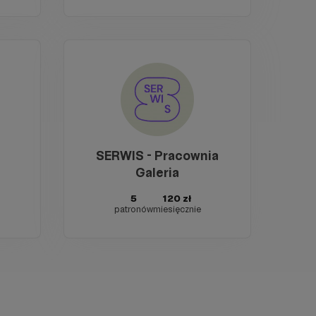
SERWIS - Pracownia
Galeria
5
120 zł
patronów
miesięcznie