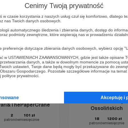
Cenimy Twoją prywatność
w czasie korzystania z naszych usług czuł się komfortowo, dlatego te
tonieziemia
zez nas Twoich danych osobowych.
Filo Nalepa
2
150 zł
ologii automatycznego śledzenia i zbierania danych, dostęp do inform
patronów
miesięcznie
 oraz podmioty zewnętrzne, które wspierają nas w prowadzeniu dział
oje preferencje dotyczące zbierania danych osobowych, wybierz op
ofać w USTAWIENIACH ZAAWANSOWANYCH, gdzie jest także opisane Tw
a przetwarzania danych, a także w dowolnym momencie za pomocą usta
 Twoich ustawień, Twoje dane będą mogły być przekazywane do zewnę
go Obszaru Gospodarczego. Pozostałe szczegółowe informacje na temat
 polityce prywatności.
ansowane
Akceptuję i 
Zakład Narodowy i
ari&ThePaperCrane
Ossolińskich
2
101 zł
18
1200 zł
patronów
miesięcznie
patronów
miesięcznie