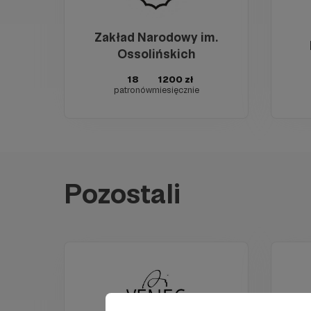
Zakład Narodowy im.
Ossolińskich
18
1200 zł
patronów
miesięcznie
Pozostali