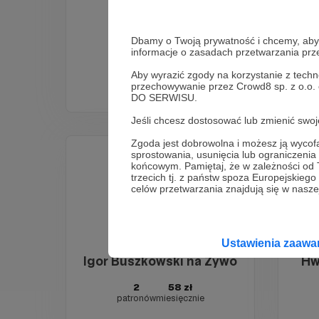
Dbamy o Twoją prywatność i chcemy, abyś 
Andrzej Jenek
informacje o zasadach przetwarzania pr
4
420 zł
Aby wyrazić zgody na korzystanie z techn
patronów
miesięcznie
przechowywanie przez Crowd8 sp. z o.o.
DO SERWISU.
Jeśli chcesz dostosować lub zmienić sw
Zgoda jest dobrowolna i możesz ją wyc
sprostowania, usunięcia lub ograniczeni
końcowym. Pamiętaj, że w zależności od
trzecich tj. z państw spoza Europejskie
celów przetwarzania znajdują się w naszej
Ustawienia zaaw
Igor Buszkowski na Żywo
Hw
2
58 zł
patronów
miesięcznie