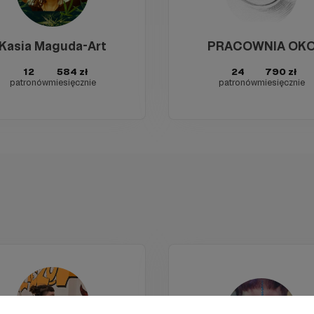
Kasia Maguda-Art
PRACOWNIA OK
12
584 zł
24
790 zł
patronów
miesięcznie
patronów
miesięcznie