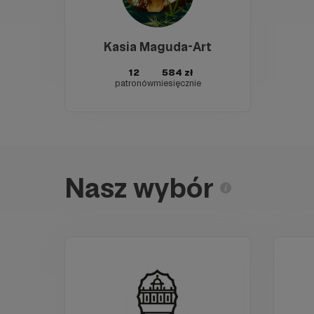
Kasia Maguda-Art
12
584 zł
patronów
miesięcznie
Nasz wybór