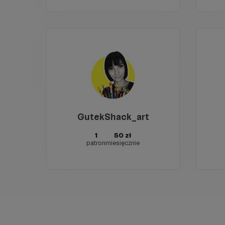
GutekShack_art
1
50 zł
patron
miesięcznie