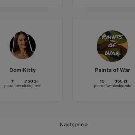
DomiKitty
Paints of War
7
750 zł
13
355 zł
patronów
miesięcznie
patronów
miesięcznie
Następne »