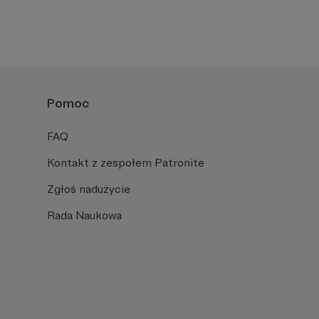
 profil wybranego Twórcy, zapoznaj się z jego blogiem i
 pasję!
Pomoc
FAQ
Kontakt z zespołem Patronite
Zgłoś nadużycie
Rada Naukowa