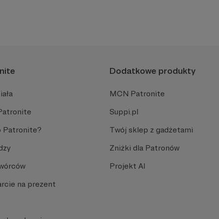
lniczego lub Autora zajmującego się rękodziełem? Teraz to możliwe! Wejdź na
iesięcznego wsparcia pozwoli Twojemu ulubionemu artyście dalej rozwijać jego
nite
Dodatkowe produkty
iała
MCN Patronite
Patronite
Suppi.pl
 Patronite?
Twój sklep z gadżetami
dzy
Zniżki dla Patronów
Twórców
Projekt AI
rcie na prezent