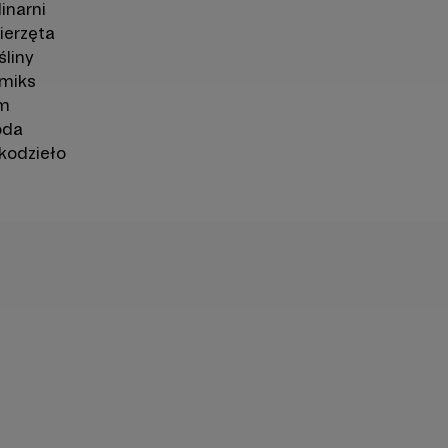
inarni
ierzęta
śliny
miks
lm
da
kodzieło