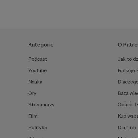
Chcesz wspierać ulubionego artystę, Twórcę bloga rzemieś
dołącz do grona jego Patronów
. Już kilka złotych com
Kategorie
O Patro
Podcast
Jak to dz
Youtube
Funkcje 
Nauka
Dlaczego
Gry
Baza wie
Streamerzy
Opinie 
Film
Kup wspa
Polityka
Dla firm