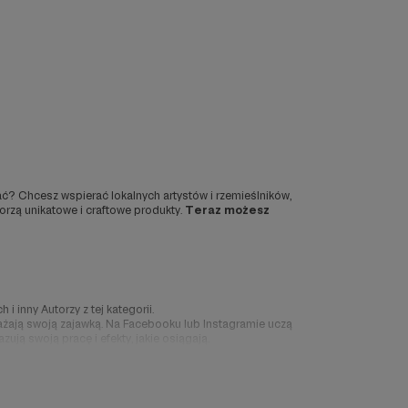
ać? Chcesz wspierać lokalnych artystów i rzemieślników,
orzą unikatowe i craftowe produkty.
Teraz możesz
i inny Autorzy z tej kategorii.
zarażają swoją zajawką. Na Facebooku lub Instagramie uczą
ują swoją pracę i efekty, jakie osiągają.