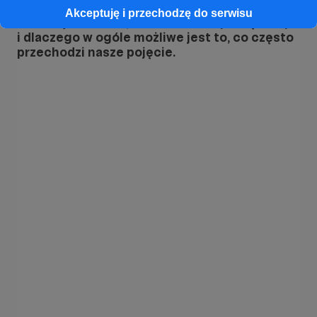
Akceptuję i przechodzę do serwisu
Chcemy wiedzieć, co tam - w Rosji - się dzieje
i dlaczego w ogóle możliwe jest to, co często
przechodzi nasze pojęcie.