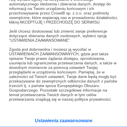
automatycznego śledzenia i zbierania danych, dostęp do
informacji na Twoim urządzeniu końcowym i ich
przechowywanie przez Crowd8 sp. z o.o. oraz podmioty
zewnętrzne, które wspierają nas w prowadzeniu działalności,
kliknij AKCEPTUJĘ I PRZECHODZĘ DO SERWISU.
Jeśli chcesz dostosować lub zmienić swoje preferencje
dotyczące zbierania danych osobowych, wybierz opcję
"USTAWIENIA ZAAWANSOWANE".
Zgoda jest dobrowolna i możesz ją wycofać w
USTAWIENIACH ZAAWANSOWANYCH, gdzie jest także
opisane Twoje prawo żądania dostępu, sprostowania,
usunięcia lub ograniczenia przetwarzania danych, a także w
Rozmawiamy z Rosjanami i z ekspertami.
dowolnym momencie za pomocą ustawień Twojej
przeglądarki w urządzeniu końcowym. Pamiętaj, że w
zależności od Twoich ustawień, Twoje dane będą mogły być
przekazywane do zewnętrznych odbiorców danych z państw
trzecich tj. z państw spoza Europejskiego Obszaru
Gospodarczego. Pozostałe szczegółowe informacje na
temat przetwarzania Twoich danych w tym celów
przetwarzania znajdują się w naszej polityce prywatności.
Ustawienia zaawansowane