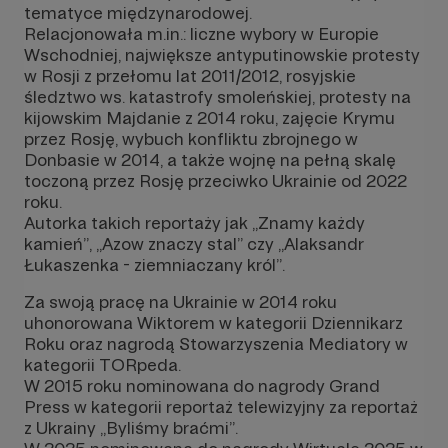
tematyce międzynarodowej.
Relacjonowała m.in.: liczne wybory w Europie
Wschodniej, największe antyputinowskie protesty
w Rosji z przełomu lat 2011/2012, rosyjskie
śledztwo ws. katastrofy smoleńskiej, protesty na
kijowskim Majdanie z 2014 roku, zajęcie Krymu
przez Rosję, wybuch konfliktu zbrojnego w
Donbasie w 2014, a także wojnę na pełną skalę
toczoną przez Rosję przeciwko Ukrainie od 2022
roku.
Autorka takich reportaży jak „Znamy każdy
kamień”, „Azow znaczy stal” czy „Alaksandr
Łukaszenka - ziemniaczany król”.
Za swoją pracę na Ukrainie w 2014 roku
uhonorowana Wiktorem w kategorii Dziennikarz
Roku oraz nagrodą Stowarzyszenia Mediatory w
kategorii TORpeda.
W 2015 roku nominowana do nagrody Grand
Press w kategorii reportaż telewizyjny za reportaż
z Ukrainy „Byliśmy braćmi”.