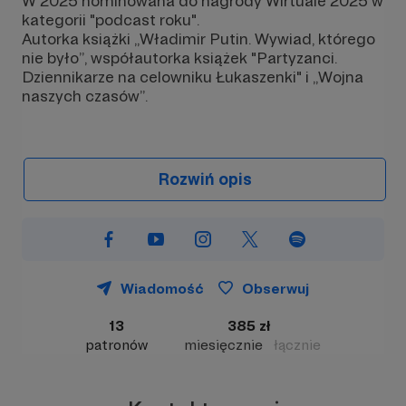
W 2025 nominowana do nagrody Wirtuale 2025 w
kategorii "podcast roku".
Autorka książki „Władimir Putin. Wywiad, którego
nie było”, współautorka książek "Partyzanci.
Dziennikarze na celowniku Łukaszenki" i „Wojna
naszych czasów”.
Rozwiń opis
Wiadomość
Obserwuj
13
385 zł
patronów
miesięcznie
łącznie