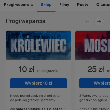
Progi wsparcia
Sklep
Filmy
Posty
O auto
Progi wsparcia
10 zł
25 zł
miesięcznie
m
Wybierz 10 zł
Wybierz
Nieco ponad godzina drogi autem
Z Warszawy to dobre
od polskiej granicy i jesteśmy.
godzin pociągiem.
Ale
najważniejsze, że Ty jesteś -
Żeby się nie dłużyło