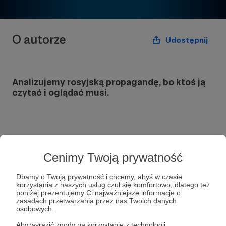
O autorze
Udostępnij
Analizujemy rosyjską propagandę, bo ktoś ją
czytać i oglądać musi.
Cenimy Twoją prywatność
Dbamy o Twoją prywatność i chcemy, abyś w czasie
korzystania z naszych usług czuł się komfortowo, dlatego też
poniżej prezentujemy Ci najważniejsze informacje o
zasadach przetwarzania przez nas Twoich danych
osobowych.
Monitorujemy rosyjskie media i portale
społecznościowe.
Aby wyrazić zgody na korzystanie z technologii