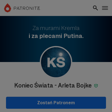
Za murami Kremla
i za plecami Putina.
Koniec Świata - Arleta Bojke
Zostań Patronem