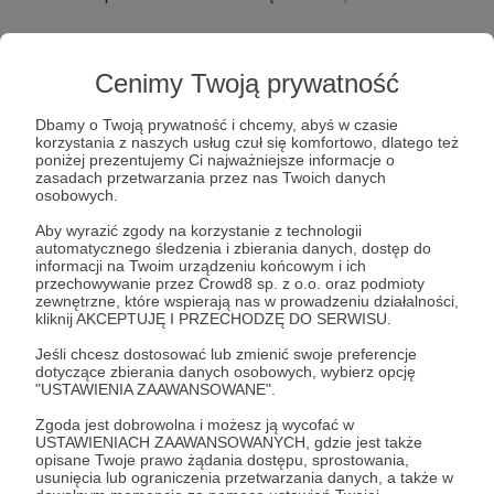
Zostań Patronem
Cenimy Twoją prywatność
Dbamy o Twoją prywatność i chcemy, abyś w czasie
Profil
Cele
Posty
Filmy
Galeria
Komen
korzystania z naszych usług czuł się komfortowo, dlatego też
poniżej prezentujemy Ci najważniejsze informacje o
zasadach przetwarzania przez nas Twoich danych
osobowych.
Galeria mediów
Aby wyrazić zgody na korzystanie z technologii
automatycznego śledzenia i zbierania danych, dostęp do
informacji na Twoim urządzeniu końcowym i ich
przechowywanie przez Crowd8 sp. z o.o. oraz podmioty
zewnętrzne, które wspierają nas w prowadzeniu działalności,
kliknij AKCEPTUJĘ I PRZECHODZĘ DO SERWISU.
Jeśli chcesz dostosować lub zmienić swoje preferencje
dotyczące zbierania danych osobowych, wybierz opcję
"USTAWIENIA ZAAWANSOWANE".
Zgoda jest dobrowolna i możesz ją wycofać w
Dołącz do grona Patronów!
USTAWIENIACH ZAAWANSOWANYCH, gdzie jest także
opisane Twoje prawo żądania dostępu, sprostowania,
usunięcia lub ograniczenia przetwarzania danych, a także w