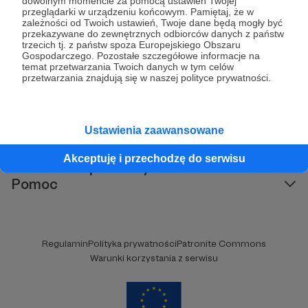
Wesprzyj działalność Autora
Przedszkole Maleńka
dowolnym momencie za pomocą ustawień Twojej
przeglądarki w urządzeniu końcowym. Pamiętaj, że w
Kraina
już teraz!
zależności od Twoich ustawień, Twoje dane będą mogły być
przekazywane do zewnętrznych odbiorców danych z państw
trzecich tj. z państw spoza Europejskiego Obszaru
Gospodarczego. Pozostałe szczegółowe informacje na
Zostań Patronem
temat przetwarzania Twoich danych w tym celów
przetwarzania znajdują się w naszej polityce prywatności.
Ustawienia zaawansowane
Kategorie
O Patronite
Akceptuję i przechodzę do serwisu
Dodatkowe produkty
Pomoc
Regulamin
Polityka prywatności
Patronite Commons
Warunki korzystania z serwisu