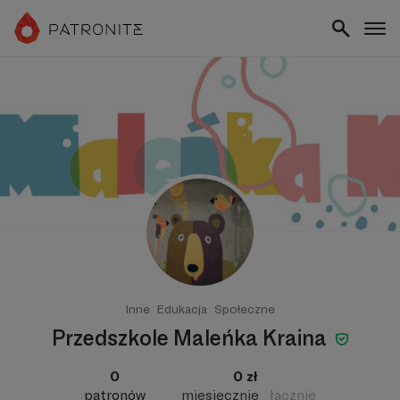
Inne
Edukacja
Społeczne
Przedszkole Maleńka Kraina
0
0 zł
patronów
miesięcznie
łącznie