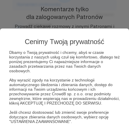
Komentarz użytkownika
Komentarze tylko
Odpowiedz
dla zalogowanych Patronów
Użytkownik
Prowadź ciekawe rozmowy z innymi Patronami i
3 dni temu
Autorem.
Dołącz do Patronów już teraz i odblokuj
dostęp!
Cenimy Twoją prywatność
Komentarz użytkownika
Zostań Patronem
Dbamy o Twoją prywatność i chcemy, abyś w czasie
Odpowiedz
korzystania z naszych usług czuł się komfortowo, dlatego też
poniżej prezentujemy Ci najważniejsze informacje o
Użytkownik
zasadach przetwarzania przez nas Twoich danych
3 dni temu
osobowych.
Aby wyrazić zgody na korzystanie z technologii
Komentarz użytkownika
automatycznego śledzenia i zbierania danych, dostęp do
informacji na Twoim urządzeniu końcowym i ich
przechowywanie przez Crowd8 sp. z o.o. oraz podmioty
Odpowiedz
zewnętrzne, które wspierają nas w prowadzeniu działalności,
kliknij AKCEPTUJĘ I PRZECHODZĘ DO SERWISU.
Jeśli chcesz dostosować lub zmienić swoje preferencje
dotyczące zbierania danych osobowych, wybierz opcję
"USTAWIENIA ZAAWANSOWANE".