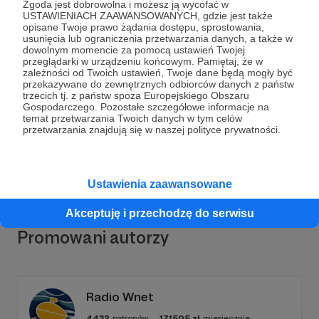
Zgoda jest dobrowolna i możesz ją wycofać w
USTAWIENIACH ZAAWANSOWANYCH, gdzie jest także
opisane Twoje prawo żądania dostępu, sprostowania,
usunięcia lub ograniczenia przetwarzania danych, a także w
dowolnym momencie za pomocą ustawień Twojej
Dołącz do grona Patronów!
przeglądarki w urządzeniu końcowym. Pamiętaj, że w
zależności od Twoich ustawień, Twoje dane będą mogły być
przekazywane do zewnętrznych odbiorców danych z państw
trzecich tj. z państw spoza Europejskiego Obszaru
Wesprzyj działalność Autora
Melodie bliskości
już
Gospodarczego. Pozostałe szczegółowe informacje na
teraz!
temat przetwarzania Twoich danych w tym celów
przetwarzania znajdują się w naszej polityce prywatności.
Zostań Patronem
Ustawienia zaawansowane
Akceptuję i przechodzę do serwisu
Promowani autorzy
Radio Wnet
4432
patronów
171505
zł
miesięcznie