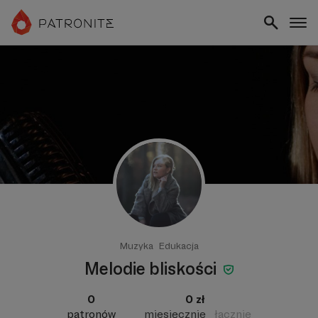
Muzyka
Edukacja
Melodie bliskości
0
0 zł
patronów
miesięcznie
łącznie