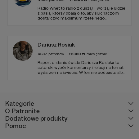
Radio Wnet to radio z duszą! Tworzą je ludzie
z pasją, którzy dbają o to, aby słuchaczom
dostarczyć maksimum rzetelnego
dziennikarstwa. A mogą to robić, ponieważ
Radio Wnet jest w pełni niezależne i… wolne!
Zachowanie tej właśnie wolności zależy dziś
od Twojego wsparcia!
Dariusz Rosiak
6537
patronów
111380
zł
miesięcznie
Raport o stanie świata Dariusza Rosiaka to
autorski wybór komentarzy i relacji na temat
wydarzeń na świecie. W formie podcastu albo
programów na żywo z różnych miejsc na
ziemi.
Kategorie
O Patronite
Dodatkowe produkty
Pomoc