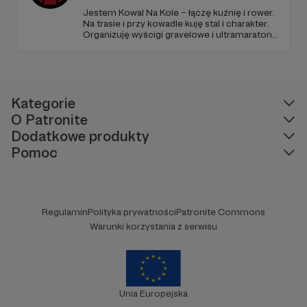
Jestem Kowal Na Kole – łączę kuźnię i rower.
Na trasie i przy kowadle kuję stal i charakter.
Organizuję wyścigi gravelowe i ultramaratony,
tworzę kute symbole i wspólnotę, która
razem przechodzi próbę ognia, potu i stali.
Dołącz do Patronów i wykujemy coś
trwałego!
Kategorie
O Patronite
Dodatkowe produkty
Pomoc
Regulamin
Polityka prywatności
Patronite Commons
Warunki korzystania z serwisu
Unia Europejska