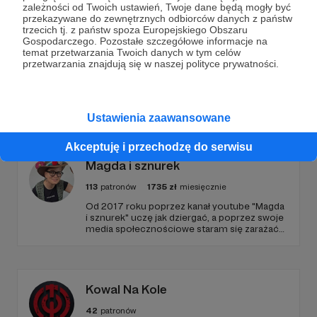
zależności od Twoich ustawień, Twoje dane będą mogły być
przekazywane do zewnętrznych odbiorców danych z państw
Zostań Patronem
trzecich tj. z państw spoza Europejskiego Obszaru
Gospodarczego. Pozostałe szczegółowe informacje na
temat przetwarzania Twoich danych w tym celów
przetwarzania znajdują się w naszej polityce prywatności.
Promowani autorzy
Ustawienia zaawansowane
Akceptuję i przechodzę do serwisu
Magda i sznurek
113
patronów
1735
zł
miesięcznie
Od 2017 roku poprzez kanał youtube "Magda
i sznurek" uczę jak dziergać, a poprzez swoje
media społecznościowe staram się zarażać
pasją do szydełkowania. Kocham to co robię i
pragnę, żeby poczuli to inni! :)
Kowal Na Kole
42
patronów