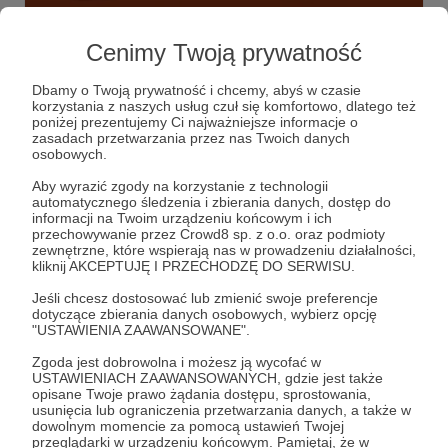
Nowa kamera Sony A7 III
Cenimy Twoją prywatność
90 zł
z 6 000 zł
Dbamy o Twoją prywatność i chcemy, abyś w czasie
korzystania z naszych usług czuł się komfortowo, dlatego też
1%
poniżej prezentujemy Ci najważniejsze informacje o
zasadach przetwarzania przez nas Twoich danych
osobowych.
Aby wyrazić zgody na korzystanie z technologii
automatycznego śledzenia i zbierania danych, dostęp do
informacji na Twoim urządzeniu końcowym i ich
przechowywanie przez Crowd8 sp. z o.o. oraz podmioty
zewnętrzne, które wspierają nas w prowadzeniu działalności,
kliknij AKCEPTUJĘ I PRZECHODZĘ DO SERWISU.
Jeśli chcesz dostosować lub zmienić swoje preferencje
dotyczące zbierania danych osobowych, wybierz opcję
"USTAWIENIA ZAAWANSOWANE".
Zgoda jest dobrowolna i możesz ją wycofać w
Dołącz do grona Patronów!
USTAWIENIACH ZAAWANSOWANYCH, gdzie jest także
opisane Twoje prawo żądania dostępu, sprostowania,
usunięcia lub ograniczenia przetwarzania danych, a także w
Wesprzyj działalność Autora
Na Dwie Igły
już teraz!
dowolnym momencie za pomocą ustawień Twojej
przeglądarki w urządzeniu końcowym. Pamiętaj, że w