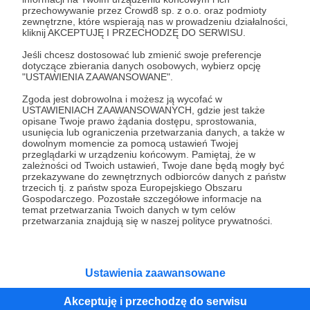
przechowywanie przez Crowd8 sp. z o.o. oraz podmioty
zewnętrzne, które wspierają nas w prowadzeniu działalności,
kliknij AKCEPTUJĘ I PRZECHODZĘ DO SERWISU.
O projekcie SigilFont
Jeśli chcesz dostosować lub zmienić swoje preferencje
dotyczące zbierania danych osobowych, wybierz opcję
"USTAWIENIA ZAAWANSOWANE".
SigilFont
to niezwykła biblioteka symboli, która
gromadzi znaki związane z kultami, religiami,
Zgoda jest dobrowolna i możesz ją wycofać w
USTAWIENIACH ZAAWANSOWANYCH, gdzie jest także
ideologiami i mitologiami z różnych epok i
opisane Twoje prawo żądania dostępu, sprostowania,
zakątków świata. Moim celem jest stworzenie
usunięcia lub ograniczenia przetwarzania danych, a także w
największej
i najbardziej wszechstronnej
kolekcji,
dowolnym momencie za pomocą ustawień Twojej
przeglądarki w urządzeniu końcowym. Pamiętaj, że w
która obejmie zarówno starożytne, jak i
zależności od Twoich ustawień, Twoje dane będą mogły być
współczesne symbole – w tym te, które zyskały
przekazywane do zewnętrznych odbiorców danych z państw
nowe znaczenia na przestrzeni wieków,
trzecich tj. z państw spoza Europejskiego Obszaru
Gospodarczego. Pozostałe szczegółowe informacje na
niekoniecznie zawsze pozytywne. Przykładem jest
temat przetwarzania Twoich danych w tym celów
swastyka w postaci równozamiennego krzyża czy
przetwarzania znajdują się w naszej polityce prywatności.
pentagram.
SigilFont
łączy bogate dziedzictwo kulturowe z
nowoczesnym designem, oferując symbole w
Ustawienia zaawansowane
różnych formatach – jako font TTF, WOFF, grafiki
Rozwiń opis
wektorowe SVG i grafiki rastrowe PNG – co czyni
Akceptuję i przechodzę do serwisu