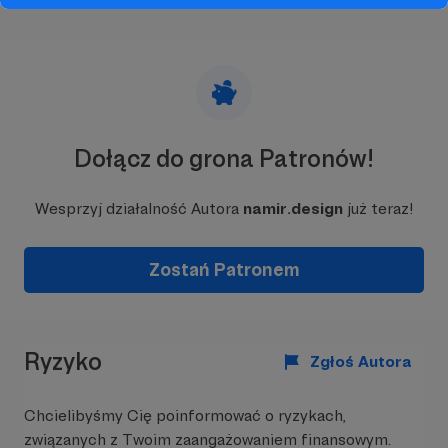
go doskonałym narzędziem dla twórców,
projektantów i pasjonatów historii. Ponadto
staram się, aby każdy symbol był szczegółowo
opisany.
Projekt ten wyewoluował z inicjatywy
Słowiańskie Symbole
, które stworzyłem w
2017
roku
. Zbiór z czasem przerodził się w
Symbole
Dołącz do grona Patronów!
Kultowe
, by ostatecznie osiągnąć swoją obecną
formę jako
SigilFont
.
Wesprzyj działalność Autora
namir.design
już teraz!
Dzięki Twojemu wsparciu możemy wspólnie
rozwijać ten projekt!
Zostań Patronem
Ryzyko
Zgłoś Autora
Chcielibyśmy Cię poinformować o ryzykach,
związanych z Twoim zaangażowaniem finansowym.