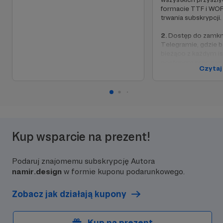
formacie TTF i WOFF
trwania subskrypcji.
2.
Dostęp do zamkni
Telegramie, gdzie b
bieżąco z każdym i
postępem prac nad 
Czytaj
wersjami i nowymi p
3.
Dostęp do postów
wyłącznie dla Patro
4.
Imienne podzięko
projektu oraz w pli
Kup wsparcie na prezent!
załączonym do pacz
WAŻNE
Podaruj znajomemu subskrypcję Autora
Dostęp do biblioteki
oraz VeeFont obejm
namir.design
w formie kuponu podarunkowego.
wersje wydane w okr
subskrypcji.
Zobacz jak działają kupony
Natomiast licencja 
komercyjne jest imi
Kup na prezent