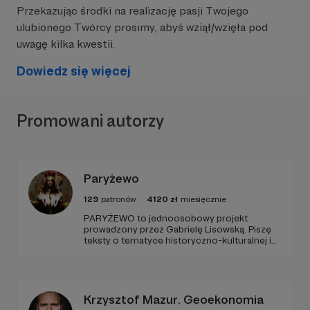
Przekazując środki na realizację pasji Twojego
ulubionego Twórcy prosimy, abyś wziął/wzięła pod
uwagę kilka kwestii.
Dowiedz się więcej
Promowani autorzy
Paryżewo
129
patronów
4120
zł
miesięcznie
PARYŻEWO to jednoosobowy projekt
prowadzony przez Gabrielę Lisowską. Piszę
teksty o tematyce historyczno-kulturalnej i
społecznej, tworzę dwa podcasty –
PARYŻEWO i TW: LISOWSKA oraz regularnie
publikuję treści na Instagramie.
Krzysztof Mazur. Geoekonomia