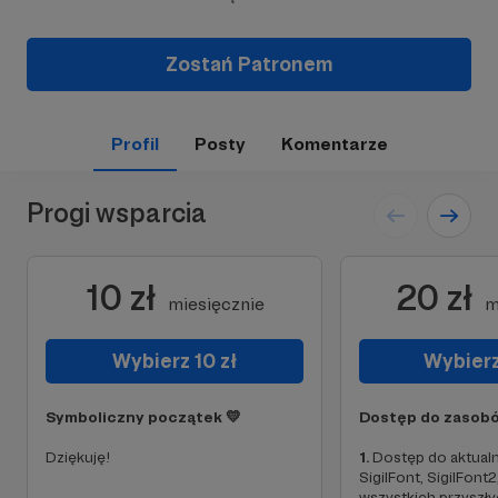
Zostań Patronem
Profil
Posty
Komentarze
Progi wsparcia
10 zł
20 zł
miesięcznie
m
Wybierz 10 zł
Wybierz
Symboliczny początek 💛
Dostęp do zasobó
Dziękuję!
1.
Dostęp do aktualne
SigilFont, SigilFont2
wszystkich przyszły