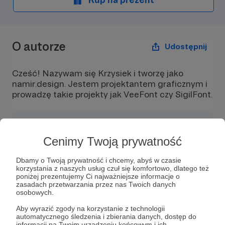
rozpoczyna się wraz
pierwszej wpłaty. Li
pierwszej wpłaty trw
kolejne wpłaty nie p
okresu aż do mome
O autorze
zakończenia.
Udostępnij
Cześć! Nazywam się Krzysiek i tworzę jako
namir.design. Jestem projektantem graficznym i
prowadzę takie projekty jak VeeFont czy SigilFont.
Cenimy Twoją prywatność
Wiadomość
Obserwuj
Dbamy o Twoją prywatność i chcemy, abyś w czasie
korzystania z naszych usług czuł się komfortowo, dlatego też
poniżej prezentujemy Ci najważniejsze informacje o
zasadach przetwarzania przez nas Twoich danych
Cześć! Nazywam się Krzysiek i tworzę jako
osobowych.
namir.design
. Jestem projektantem
graficznym i prowadzę takie projekty jak
Aby wyrazić zgody na korzystanie z technologii
automatycznego śledzenia i zbierania danych, dostęp do
VeeFont czy SigilFont.
informacji na Twoim urządzeniu końcowym i ich