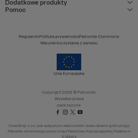
Dodatkowe produkty
Pomoc
Regulamin
Polityka prywatności
Patronite Commons
Warunki korzystania z serwisu
Unia Europejska
Copyright 2026 © Patronite.
Wszelkie prawa
Wietnam 2008. Hania jedzie solo z Hanoi do Ho
zastrzeżone.
Chi Min
Crowd8 sp. z o.o. jest wyłącznym właścicielem znaku słowno-graficznego
Patronite chronionego przez Urząd Patentowy Rzeczpospolitej Polskiej nr
Od 2016 roku rozwijaliśmy razem ecommerce -
R.322414