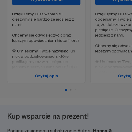
Dziękujemy Ci za wsparcie -
Dziękujemy Ci za ws
cieszymy się bardzo że jedziesz z
doceniamy Twoje za
nami!
to, że dobrze wyko
pieniądze. Cieszymy
Chcemy się odwdzięczyć coraz
jedziesz z nami.
lepszym opowiadaniem historii, oraz:
Chcemy się odwdzi
💎 Umieścimy Twoje nazwisko lub
lepszym opowiadanie
nick w podziękowaniach, które
publikujemy raz w miesiącu na
💎 Umieścimy Twoje
jednym z naszych kanałów FB/IG/YT
nick w podziękowan
publikujemy raz w m
Czytaj opis
Czytaj
💎 Otrzymasz też zaproszenie na
jednym z naszych k
każde spotkanie z nami i
Mecenasami które zorganizujemy
💎 Otrzymasz dostę
będąc w PL - w dowolnym mieście.
Patronów gdzie zor
czasu do czasu live’
odwiedzamy. Podys
też o różnych zaku
Kup wsparcie na prezent!
sprawach. Czasem 
wcześniej miniaturki
zrobimy ankietę do
Podaruj znajomemu subskrypcję Autora
Hanna &
tematów na kanał. 