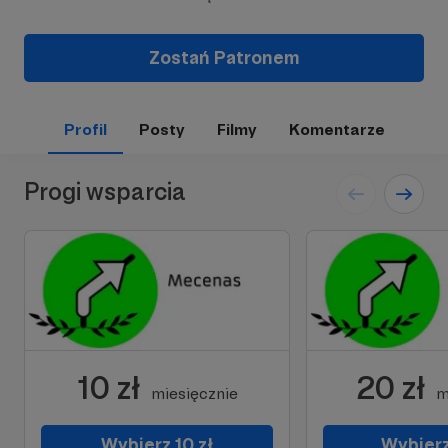
Zostań Patronem
Profil
Posty
Filmy
Komentarze
Progi wsparcia
10 zł
20 zł
miesięcznie
m
Wybierz 10 zł
Wybierz