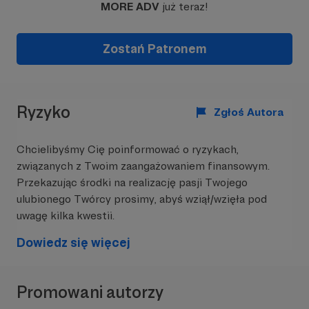
MORE ADV
już teraz!
Zostań Patronem
Nasza trasa do 27.02.2025. >50k km
Ryzyko
Zgłoś Autora
Jak się tutaj znaleźliśmy?
Robiliśmy w życiu różne rzeczy, zawsze jako
Chcielibyśmy Cię poinformować o ryzykach,
przedsiębiorcy. Jacek budował samochody
związanych z Twoim zaangażowaniem finansowym.
rajdowe 4x4 w założonym przez siebie
Przekazując środki na realizację pasji Twojego
specjalistycznym serwisie i sam startował w
ulubionego Twórcy prosimy, abyś wziął/wzięła pod
rajdach - samochodowych i motocyklowych.
uwagę kilka kwestii.
Hania stworzyła jeden z pierwszych sklepów
internetowych z designem w Polsce, kiedy
Dowiedz się więcej
jeszcze prawie nikt nie kupował w internecie.
Rozwinęła go potem do kilkunastoosobowej firmy
ecommerce. Wolny czas spędzała włócząc się
Promowani autorzy
samotnie z plecakiem, albo na wynajętym
motocyklu.