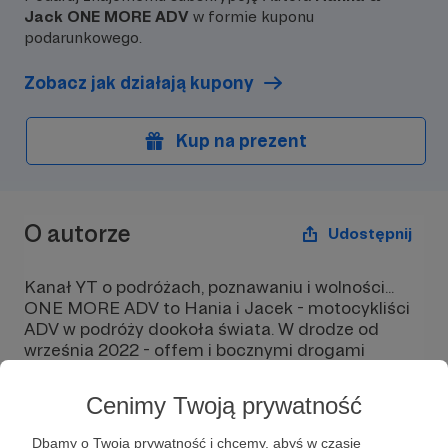
bardziej że jedziesz
Jack ONE MORE ADV
w formie kuponu
podarunkowego.
💎 Otrzymasz też z
każde spotkanie z n
Zobacz jak działają kupony
Mecenasami które 
będąc w PL - w dow
Kup na prezent
O autorze
Udostępnij
Kanał YT o podróżach, poznawaniu i wolności...
ONE MORE ADV to Hania i Jacek - motocykliści
ADV w podróży dookoła świata. W drodze od
września 2022 - offem i bocznymi drogami
przejechaliśmy ponad 53 tys km, obecnie
jesteśmy w Tajlandii. Odwiedziliśmy już 45 krajów
Cenimy Twoją prywatność
i jedziemy dalej!
Dbamy o Twoją prywatność i chcemy, abyś w czasie