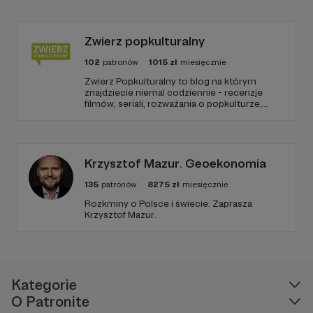
Zwierz popkulturalny
102
patronów
1015
zł
miesięcznie
Zwierz Popkulturalny to blog na którym
znajdziecie niemal codziennie - recenzje
filmów, seriali, rozważania o popkulturze,
biografie aktorów i wiele innych kulturalnych
treści. Blog został założony w 2009 roku i od
tego czasu tworzę wokół niego społeczność
ludzi, którzy lubią kulturę.
Krzysztof Mazur. Geoekonomia
135
patronów
8275
zł
miesięcznie
Rozkminy o Polsce i świecie. Zaprasza
Krzysztof Mazur.
Jacek na Zmota Challenge 2008
Kategorie
O Patronite