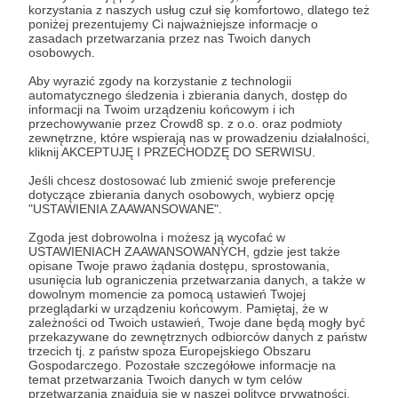
korzystania z naszych usług czuł się komfortowo, dlatego też
poniżej prezentujemy Ci najważniejsze informacje o
zasadach przetwarzania przez nas Twoich danych
osobowych.
Wiadomość
Obserwuj
Aby wyrazić zgody na korzystanie z technologii
automatycznego śledzenia i zbierania danych, dostęp do
informacji na Twoim urządzeniu końcowym i ich
przechowywanie przez Crowd8 sp. z o.o. oraz podmioty
zewnętrzne, które wspierają nas w prowadzeniu działalności,
kliknij AKCEPTUJĘ I PRZECHODZĘ DO SERWISU.
Jeśli chcesz dostosować lub zmienić swoje preferencje
dotyczące zbierania danych osobowych, wybierz opcję
"USTAWIENIA ZAAWANSOWANE".
Zgoda jest dobrowolna i możesz ją wycofać w
USTAWIENIACH ZAAWANSOWANYCH, gdzie jest także
opisane Twoje prawo żądania dostępu, sprostowania,
usunięcia lub ograniczenia przetwarzania danych, a także w
W tym miejscu powinna być zewnętrzna
dowolnym momencie za pomocą ustawień Twojej
treść
przeglądarki w urządzeniu końcowym. Pamiętaj, że w
zależności od Twoich ustawień, Twoje dane będą mogły być
przekazywane do zewnętrznych odbiorców danych z państw
Aby zobaczyć treść musisz zmienić ustawienia
trzecich tj. z państw spoza Europejskiego Obszaru
polityki prywatności
Gospodarczego. Pozostałe szczegółowe informacje na
temat przetwarzania Twoich danych w tym celów
przetwarzania znajdują się w naszej polityce prywatności.