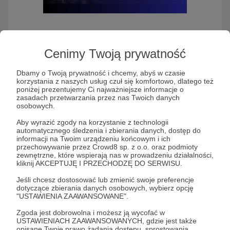
Andrzej Silczuk Podcast
Cenimy Twoją prywatność
Dbamy o Twoją prywatność i chcemy, abyś w czasie
Słuchaj Andrzej Silczuk Podcast w aplikacji
korzystania z naszych usług czuł się komfortowo, dlatego też
Patronite Audio
poniżej prezentujemy Ci najważniejsze informacje o
zasadach przetwarzania przez nas Twoich danych
osobowych.
Aby wyrazić zgody na korzystanie z technologii
automatycznego śledzenia i zbierania danych, dostęp do
informacji na Twoim urządzeniu końcowym i ich
przechowywanie przez Crowd8 sp. z o.o. oraz podmioty
zewnętrzne, które wspierają nas w prowadzeniu działalności,
kliknij AKCEPTUJĘ I PRZECHODZĘ DO SERWISU.
Jeśli chcesz dostosować lub zmienić swoje preferencje
dotyczące zbierania danych osobowych, wybierz opcję
"USTAWIENIA ZAAWANSOWANE".
Ktoś kiedyś powiedział, że człowiek może mieć
Zgoda jest dobrowolna i możesz ją wycofać w
tylko dwa życia. Drugie zacznie się wtedy, gdy
USTAWIENIACH ZAAWANSOWANYCH, gdzie jest także
uświadomi sobie, że od zawsze było tylko jedno.
opisane Twoje prawo żądania dostępu, sprostowania,