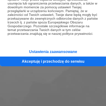
usunięcia lub ograniczenia przetwarzania danych, a także w
Czy jesteście gotowi na zmianę? A może...
dowolnym momencie za pomocą ustawień Twojej
wszystko jest w porządku? To wszystko co masz,
przeglądarki w urządzeniu końcowym. Pamiętaj, że w
zależności od Twoich ustawień, Twoje dane będą mogły być
to Twoje jedno życie. Tu i teraz.
przekazywane do zewnętrznych odbiorców danych z państw
trzecich tj. z państw spoza Europejskiego Obszaru
Gospodarczego. Pozostałe szczegółowe informacje na
Zobacz profil
temat przetwarzania Twoich danych w tym celów
przetwarzania znajdują się w naszej polityce prywatności.
Ustawienia zaawansowane
Akceptuję i przechodzę do serwisu