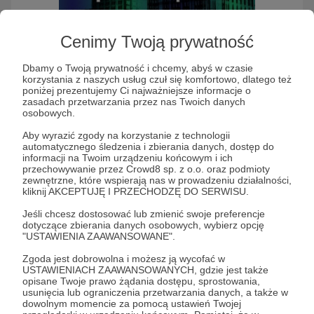
Cenimy Twoją prywatność
Nowy Ład
Dbamy o Twoją prywatność i chcemy, abyś w czasie
korzystania z naszych usług czuł się komfortowo, dlatego też
poniżej prezentujemy Ci najważniejsze informacje o
zasadach przetwarzania przez nas Twoich danych
Słuchaj Nowy Ład w aplikacji Patronite Audio
osobowych.
Aby wyrazić zgody na korzystanie z technologii
automatycznego śledzenia i zbierania danych, dostęp do
informacji na Twoim urządzeniu końcowym i ich
przechowywanie przez Crowd8 sp. z o.o. oraz podmioty
zewnętrzne, które wspierają nas w prowadzeniu działalności,
kliknij AKCEPTUJĘ I PRZECHODZĘ DO SERWISU.
Jeśli chcesz dostosować lub zmienić swoje preferencje
dotyczące zbierania danych osobowych, wybierz opcję
"USTAWIENIA ZAAWANSOWANE".
Zgoda jest dobrowolna i możesz ją wycofać w
Redaktorzy portalu nlad.pl oraz zaproszeni goście
USTAWIENIACH ZAAWANSOWANYCH, gdzie jest także
rozmawiają o najważniejszych wydarzeniach z
opisane Twoje prawo żądania dostępu, sprostowania,
usunięcia lub ograniczenia przetwarzania danych, a także w
Polski i ze świata.
dowolnym momencie za pomocą ustawień Twojej