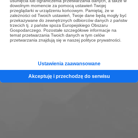
usunięcia lub ograniczenia przetwarzania danych, a także w
Znajdziecie tu porady o tym, jak wyjechać do
dowolnym momencie za pomocą ustawień Twojej
przeglądarki w urządzeniu końcowym. Pamiętaj, że w
Japonii i znaleźć tutaj pracę.
zależności od Twoich ustawień, Twoje dane będą mogły być
przekazywane do zewnętrznych odbiorców danych z państw
trzecich tj. z państw spoza Europejskiego Obszaru
Zobacz profil
Gospodarczego. Pozostałe szczegółowe informacje na
temat przetwarzania Twoich danych w tym celów
przetwarzania znajdują się w naszej polityce prywatności.
Ustawienia zaawansowane
Akceptuję i przechodzę do serwisu