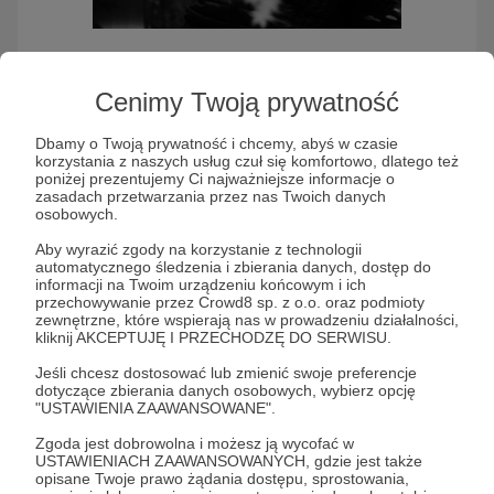
Podcast Po Japonii
Cenimy Twoją prywatność
Dbamy o Twoją prywatność i chcemy, abyś w czasie
korzystania z naszych usług czuł się komfortowo, dlatego też
Słuchaj Podcast Po Japonii w aplikacji Patronite
poniżej prezentujemy Ci najważniejsze informacje o
Audio
zasadach przetwarzania przez nas Twoich danych
osobowych.
Aby wyrazić zgody na korzystanie z technologii
automatycznego śledzenia i zbierania danych, dostęp do
informacji na Twoim urządzeniu końcowym i ich
przechowywanie przez Crowd8 sp. z o.o. oraz podmioty
zewnętrzne, które wspierają nas w prowadzeniu działalności,
kliknij AKCEPTUJĘ I PRZECHODZĘ DO SERWISU.
Jeśli chcesz dostosować lub zmienić swoje preferencje
dotyczące zbierania danych osobowych, wybierz opcję
"USTAWIENIA ZAAWANSOWANE".
Największy polski podcast na temat Japonii, który
Zgoda jest dobrowolna i możesz ją wycofać w
prowadzony jest z Japonii. Rozmowy z Polakami,
USTAWIENIACH ZAAWANSOWANYCH, gdzie jest także
opisane Twoje prawo żądania dostępu, sprostowania,
którzy mieszkają w Japonii o ich życiu i pracy.