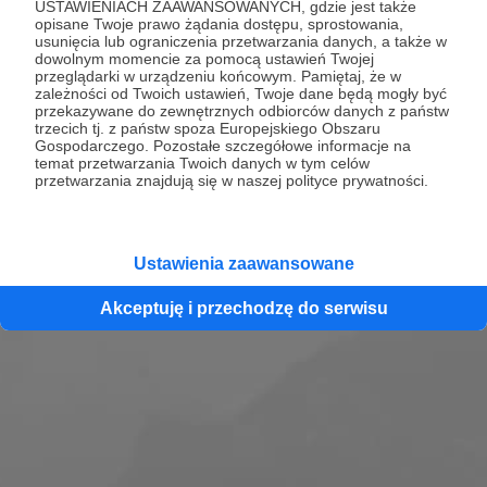
USTAWIENIACH ZAAWANSOWANYCH, gdzie jest także
nauki języka niemieckiego od podstaw. Dzięki tym
opisane Twoje prawo żądania dostępu, sprostowania,
usunięcia lub ograniczenia przetwarzania danych, a także w
lekcjom nauczysz się przydatnego słownictwa,
dowolnym momencie za pomocą ustawień Twojej
wymowy, ważnych wyrażeń i gotowych zdań! Z
przeglądarki w urządzeniu końcowym. Pamiętaj, że w
zależności od Twoich ustawień, Twoje dane będą mogły być
podcastu poznasz kulturę i obyczaje naszych
przekazywane do zewnętrznych odbiorców danych z państw
sąsiadów. Viel Spaß beim Hören und Lernen!
trzecich tj. z państw spoza Europejskiego Obszaru
Gospodarczego. Pozostałe szczegółowe informacje na
temat przetwarzania Twoich danych w tym celów
Zobacz profil
przetwarzania znajdują się w naszej polityce prywatności.
Ustawienia zaawansowane
Akceptuję i przechodzę do serwisu