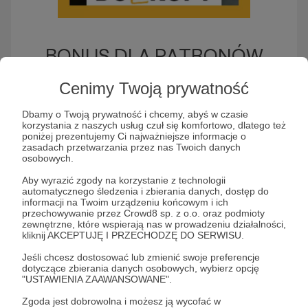
BONUS DLA PATRONÓW
Cuzamendokupy
Cenimy Twoją prywatność
Dbamy o Twoją prywatność i chcemy, abyś w czasie
korzystania z naszych usług czuł się komfortowo, dlatego też
Słuchaj BONUS DLA PATRONÓW
poniżej prezentujemy Ci najważniejsze informacje o
zasadach przetwarzania przez nas Twoich danych
Cuzamendokupy w aplikacji Patronite Audio
osobowych.
Aby wyrazić zgody na korzystanie z technologii
automatycznego śledzenia i zbierania danych, dostęp do
informacji na Twoim urządzeniu końcowym i ich
przechowywanie przez Crowd8 sp. z o.o. oraz podmioty
zewnętrzne, które wspierają nas w prowadzeniu działalności,
kliknij AKCEPTUJĘ I PRZECHODZĘ DO SERWISU.
Jeśli chcesz dostosować lub zmienić swoje preferencje
dotyczące zbierania danych osobowych, wybierz opcję
"USTAWIENIA ZAAWANSOWANE".
Zgoda jest dobrowolna i możesz ją wycofać w
CUZAMENDOKUPY to podcast z ćwiczeniami do