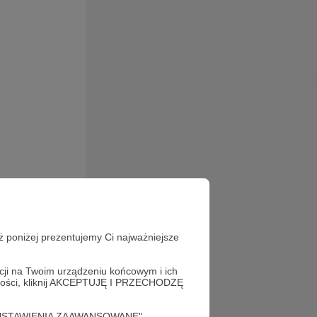
jące pasję
ż poniżej prezentujemy Ci najważniejsze
eż pomocne
acji na Twoim urządzeniu końcowym i ich
alności, kliknij AKCEPTUJĘ I PRZECHODZĘ
cję "USTAWIENIA ZAAWANSOWANE".