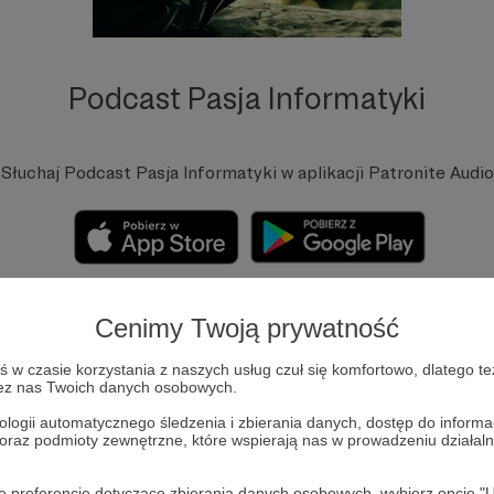
Podcast Pasja Informatyki
Słuchaj Podcast Pasja Informatyki w aplikacji Patronite Audio
Cenimy Twoją prywatność
tej strony Mirek i Damian. Dostarczamy dla Was tutoriale rozpala
w czasie korzystania z naszych usług czuł się komfortowo, dlatego te
zez nas Twoich danych osobowych.
ki oraz inspirujące treści rozwojowo-filozoficzne. Utrzymujemy t
witryny i dajemy szanse zasięgowe fajnym twórcom ze sceny.
ologii automatycznego śledzenia i zbierania danych, dostęp do inform
 oraz podmioty zewnętrzne, które wspierają nas w prowadzeniu dział
Zobacz profil
oje preferencje dotyczące zbierania danych osobowych, wybierz op