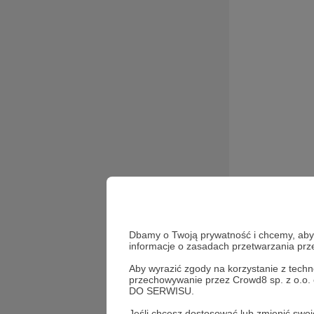
Cześć! Z 
Dbamy o Twoją prywatność i chcemy, abyś 
informacje o zasadach przetwarzania pr
informaty
Aby wyrazić zgody na korzystanie z techn
przechowywanie przez Crowd8 sp. z o.o.
DO SERWISU.
Jeśli chcesz dostosować lub zmienić sw