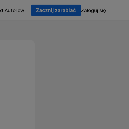
od Autorów
Zacznij zarabiać
Zaloguj się