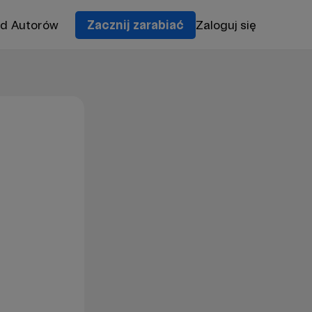
od Autorów
Zacznij zarabiać
Zaloguj się