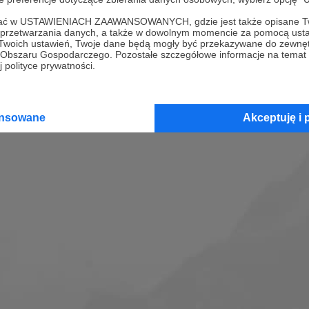
Zobacz profil
ofać w USTAWIENIACH ZAAWANSOWANYCH, gdzie jest także opisane Tw
a przetwarzania danych, a także w dowolnym momencie za pomocą usta
 Twoich ustawień, Twoje dane będą mogły być przekazywane do zewnę
go Obszaru Gospodarczego. Pozostałe szczegółowe informacje na temat
 polityce prywatności.
ansowane
Akceptuję i 