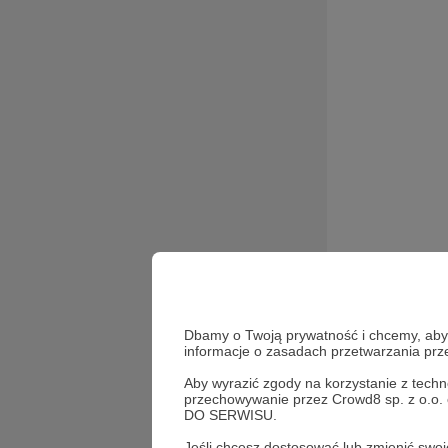
Podcast Dob
Dbamy o Twoją prywatność i chcemy, abyś 
informacje o zasadach przetwarzania pr
i byciem bli
CHODŹ
Aby wyrazić zgody na korzystanie z techn
przechowywanie przez Crowd8 sp. z o.o.
OurL
DO SERWISU.
Jeśli chcesz dostosować lub zmienić sw