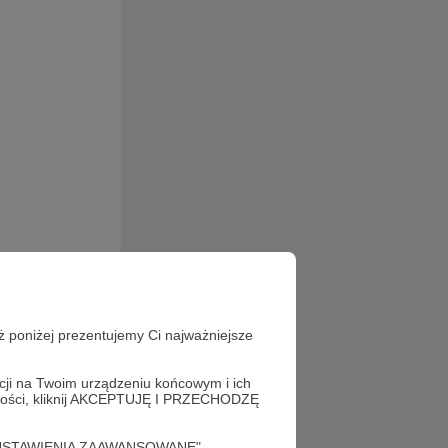
iu z dziećmi
ż poniżej prezentujemy Ci najważniejsze
i outdoorowej
 bloga
acji na Twoim urządzeniu końcowym i ich
alności, kliknij AKCEPTUJĘ I PRZECHODZĘ
sa!).
cję "USTAWIENIA ZAAWANSOWANE".