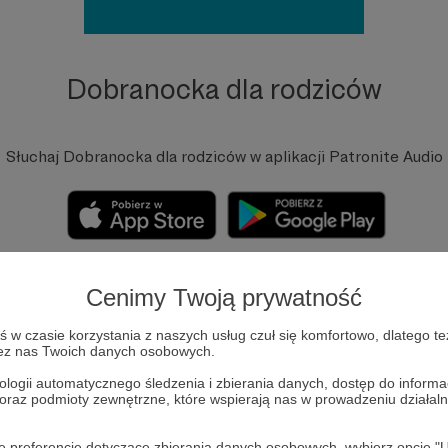
Dobranocka dla rodziców
Słuchaj Dobranocka dla rodziców w aplikacji Patronite Audio
Cenimy Twoją prywatność
ranocka dla rodziców to rozmowy o rodzicielstwie, aktywnym życ
w czasie korzystania z naszych usług czuł się komfortowo, dlatego te
zez nas Twoich danych osobowych.
sko: blisko natury i blisko siebie nawzajem. Jest częścią kampani
 NA DWÓR! 🌲. Podcast prowadzi Karolina Szymańska, autorka
ologii automatycznego śledzenia i zbierania danych, dostęp do inform
 oraz podmioty zewnętrzne, które wspierają nas w prowadzeniu dział
ittleAdventures.pl, zakochana w outdoorze mama trójki dzieci (i p
oje preferencje dotyczące zbierania danych osobowych, wybierz op