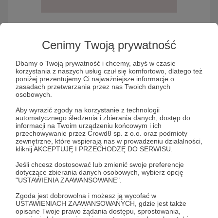
Godzina Szumu
Cenimy Twoją prywatność
Dbamy o Twoją prywatność i chcemy, abyś w czasie
korzystania z naszych usług czuł się komfortowo, dlatego też
Słuchaj Godzina Szumu w aplikacji Patronite
poniżej prezentujemy Ci najważniejsze informacje o
Audio
zasadach przetwarzania przez nas Twoich danych
osobowych.
Aby wyrazić zgody na korzystanie z technologii
automatycznego śledzenia i zbierania danych, dostęp do
informacji na Twoim urządzeniu końcowym i ich
przechowywanie przez Crowd8 sp. z o.o. oraz podmioty
zewnętrzne, które wspierają nas w prowadzeniu działalności,
kliknij AKCEPTUJĘ I PRZECHODZĘ DO SERWISU.
Jeśli chcesz dostosować lub zmienić swoje preferencje
dotyczące zbierania danych osobowych, wybierz opcję
"USTAWIENIA ZAAWANSOWANE".
Co w polskiej sztuce piszczy, czy może raczej –
Zgoda jest dobrowolna i możesz ją wycofać w
szumi? Co dwa tygodnie w środę naczelna
USTAWIENIACH ZAAWANSOWANYCH, gdzie jest także
opisane Twoje prawo żądania dostępu, sprostowania,
magazynu „Szum” Karolina Plinta rozmawia z