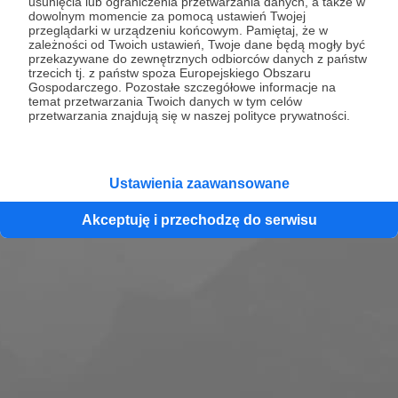
usunięcia lub ograniczenia przetwarzania danych, a także w
artystkami, artystami, pracownikami i politykami
dowolnym momencie za pomocą ustawień Twojej
przeglądarki w urządzeniu końcowym. Pamiętaj, że w
kultury o najciekawszych wydarzeniach w sztuce.
zależności od Twoich ustawień, Twoje dane będą mogły być
przekazywane do zewnętrznych odbiorców danych z państw
trzecich tj. z państw spoza Europejskiego Obszaru
Zobacz profil
Gospodarczego. Pozostałe szczegółowe informacje na
temat przetwarzania Twoich danych w tym celów
przetwarzania znajdują się w naszej polityce prywatności.
Ustawienia zaawansowane
Akceptuję i przechodzę do serwisu