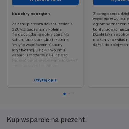
Na dobry początek
Z całego serca dzi
wsparcie w wysokoś
Za nami pierwsza dekada istnienia
ogromne znaczenie
SZUMU, zaczynamy kolejną!
kontynuować naszą 
To dziesiątka na dobry start. Na
Dzięki takim osobo
kulturę oraz porządną i rzetelną
możemy rozwijać na
krytykę współczesnej sceny
dążyć do kolejnych
artystycznej. Dzięki Twojemu
wsparciu możemy dalej działać i
tworzyć coraz więcej wartościowych
treści, nowych formatów i
pozytywnie zaskakiwać Cię każdym
materiałem.
Czytaj opis
Kup wsparcie na prezent!