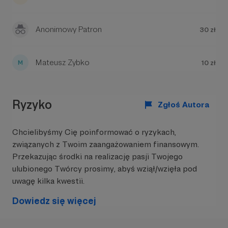
streamingowych.
Nasz stały zespół jest niewielki – liczy sześć osób.
Anonimowy Patron
30 zł
Polegamy na wielu autorach i autorkach,
twórcach i twórczyniach
satelitach
.
Współpracujemy też z osobami czynnie
Mateusz Zybko
10 zł
działającymi w świecie sztuki, które tworzą
ilustracje, okładki i prezentują swoje najnowsze
prace właśnie u nas.
Ryzyko
Zgłoś Autora
Chcielibyśmy Cię poinformować o ryzykach,
związanych z Twoim zaangażowaniem finansowym.
Przekazując środki na realizację pasji Twojego
ulubionego Twórcy prosimy, abyś wziął/wzięła pod
uwagę kilka kwestii.
Dowiedz się więcej
Po dziewięciu latach działalności jesteśmy