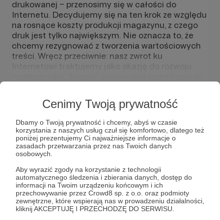
drukowanej – przenosimy się w całości do
Internetu. Decydujemy się na ten krok ze względu
na rosnące koszty produkcji magazynu, z czego
druk jest tylko największym. Nie oznacza to, że
chcemy rezygnować z tworzenia wartościowych
treści. Wręcz przeciwnie: nasz zwrot ku
Internetowi traktujemy jako okazję do rozwoju
społeczności „Szumu”, inicjowania przestrzeni do
żywych dyskusji i wymiany myśli.
Rozwiń opis
Cenimy Twoją prywatność
Chcemy być w kontakcie z Czytelnikami i
Dbamy o Twoją prywatność i chcemy, abyś w czasie
korzystania z naszych usług czuł się komfortowo, dlatego też
Czytelniczkami; zmieniać się na lepsze. Żeby to
Słuchaj w Patronite Audio!
poniżej prezentujemy Ci najważniejsze informacje o
zrobić, planujemy udoskonalić i przeformułować
zasadach przetwarzania przez nas Twoich danych
dotychczasowy sposób działania. Chcemy nadal
osobowych.
Słuchaj
Magazyn Szum
w aplikacji Patronite Audio.
publikować, rozwijać nasz podcast „Godzina
Aby wyrazić zgody na korzystanie z technologii
Pobierz aplikację na swój telefon lub słuchaj w
Szumu” i stworzyć zupełnie nową, dostępną i
automatycznego śledzenia i zbierania danych, dostęp do
przeglądarce.
nowoczesną odsłonę internetowego wydania
informacji na Twoim urządzeniu końcowym i ich
przechowywanie przez Crowd8 sp. z o.o. oraz podmioty
magazynu.
zewnętrzne, które wspierają nas w prowadzeniu działalności,
kliknij AKCEPTUJĘ I PRZECHODZĘ DO SERWISU.