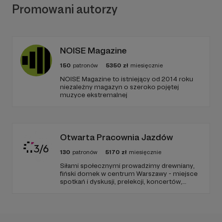
przekonani, że w polskim świecie sztuki magazyn
Promowani autorzy
taki, jak nasz, jest konieczny. To znaczy: zbierający
i wymieniający informacje, dający przestrzeń na
krytykę, polemikę i dyskusję, z unikalnymi
materiałami wizualnymi. Zaangażowany, tworzony
NOISE Magazine
z pasją i wyczuciem.
150
patronów
5350
zł
miesięcznie
Jednak realia rynku wydawniczego nie
NOISE Magazine to istniejący od 2014 roku
pozostawiają złudzeń: czas więc, by zmienił się
niezależny magazyn o szeroko pojętej
także „Szum”! Przygotowujemy się na nowy etap
muzyce ekstremalnej
naszej działalności, numer 39. (grudzień 2022)
będzie ostatnim wydaniem drukowanym. Dzięki
wsparciu Patronów i Patronek chcemy nie tylko
utrzymać dotychczasową jakość naszych
Otwarta Pracownia Jazdów
redakcyjnych działań, ale i gruntownie
130
patronów
5170
zł
miesięcznie
przeformułować i rozszerzyć naszą obecność
Siłami społecznymi prowadzimy drewniany,
online.
fiński domek w centrum Warszawy - miejsce
spotkań i dyskusji, prelekcji, koncertów,
wystaw, a także pracy warsztatowo-
projektowej. Dołącz do nas!