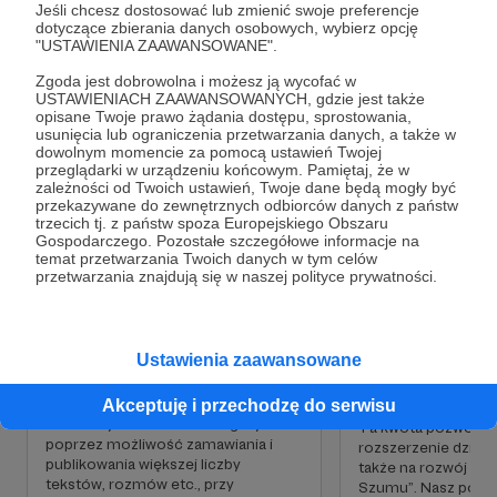
Jeśli chcesz dostosować lub zmienić swoje preferencje
dotyczące zbierania danych osobowych, wybierz opcję
"USTAWIENIA ZAAWANSOWANE".
Słuchaj
Zgoda jest dobrowolna i możesz ją wycofać w
USTAWIENIACH ZAAWANSOWANYCH, gdzie jest także
opisane Twoje prawo żądania dostępu, sprostowania,
usunięcia lub ograniczenia przetwarzania danych, a także w
dowolnym momencie za pomocą ustawień Twojej
przeglądarki w urządzeniu końcowym. Pamiętaj, że w
Cele
zależności od Twoich ustawień, Twoje dane będą mogły być
przekazywane do zewnętrznych odbiorców danych z państw
trzecich tj. z państw spoza Europejskiego Obszaru
Misją magazynu „Szum” jest budowanie
Gospodarczego. Pozostałe szczegółowe informacje na
pogłębionej refleksji wokół sztuki współczesnej i
temat przetwarzania Twoich danych w tym celów
Więcej autorskich materiałów
Jeszcze lepsza „
przetwarzania znajdują się w naszej polityce prywatności.
krytyczne analizowanie zjawisk artystycznych –
Szumu”
3 000 zł
1 650 zł
zarówno historycznych, jak i współczesnych.
miesięcznie
brakuje
5 000 zł
3 650
Jesteśmy opiniotwórczy. Bez naszego magazynu
miesięcznie
brakuj
trudno wyobrazić sobie debatę o polskiej sztuce.
Ustawienia zaawansowane
45%
To u nas zaczynają się dyskusje, które toczą się
27%
następnie na wernisażach i na łamach
Dzięki tej kwocie uda nam się
Akceptuję i przechodzę do serwisu
wysokonakładowej prasy.
rozszerzyć działalność magazynu
Ta kwota pozwoli na
poprzez możliwość zamawiania i
rozszerzenie działal
Jest u nas miejsce zarówno na rozmowy o selfie-
publikowania większej liczby
także na rozwój po
tekstów, rozmów etc., przy
feminizmie i post-soviet chic, jak i o zwrocie
Szumu”. Nasz podca