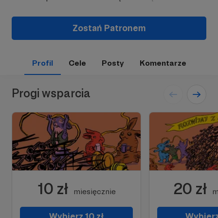
Zostań Patronem
Profil
Cele
Posty
Komentarze
Progi wsparcia
10 zł
20 zł
miesięcznie
m
Wybierz 10 zł
Wybierz