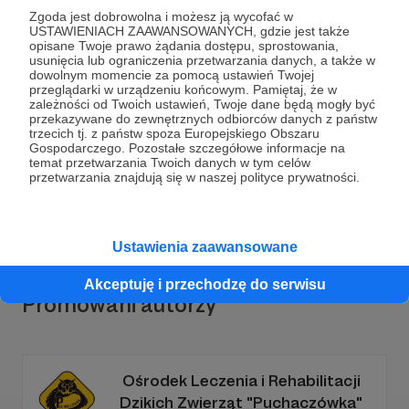
Zgoda jest dobrowolna i możesz ją wycofać w
USTAWIENIACH ZAAWANSOWANYCH, gdzie jest także
opisane Twoje prawo żądania dostępu, sprostowania,
usunięcia lub ograniczenia przetwarzania danych, a także w
Dołącz do grona Patronów!
dowolnym momencie za pomocą ustawień Twojej
przeglądarki w urządzeniu końcowym. Pamiętaj, że w
zależności od Twoich ustawień, Twoje dane będą mogły być
przekazywane do zewnętrznych odbiorców danych z państw
Wesprzyj działalność Autora
PodnoszenieCieżarów.Pl
trzecich tj. z państw spoza Europejskiego Obszaru
już teraz!
Gospodarczego. Pozostałe szczegółowe informacje na
temat przetwarzania Twoich danych w tym celów
przetwarzania znajdują się w naszej polityce prywatności.
Zostań Patronem
Ustawienia zaawansowane
Akceptuję i przechodzę do serwisu
Promowani autorzy
Ośrodek Leczenia i Rehabilitacji
Dzikich Zwierząt "Puchaczówka"