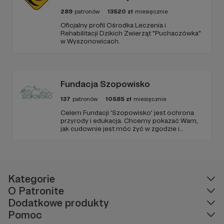
289
patronów
13520
zł
miesięcznie
Oficjalny profil Ośrodka Leczenia i
Rehabilitacji Dzikich Zwierząt "Puchaczówka"
w Wyszonowicach.
Fundacja Szopowisko
137
patronów
10585
zł
miesięcznie
Celem Fundacji 'Szopowisko' jest ochrona
przyrody i edukacja. Chcemy pokazać Wam,
jak cudownie jest móc żyć w zgodzie i
harmonii pośród zwierząt, również tych
'nieudomowionych'. Fundacja prowadzi azyl
dla różnych gatunków zwierząt, a szczególnie
skupia się na szopach praczach.
Kategorie
O Patronite
Dodatkowe produkty
Pomoc