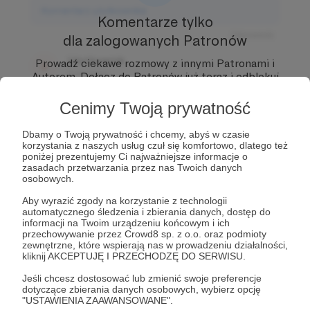
Komentarz użytkownika
Komentarze tylko
Odpowiedz
dla zalogowanych Patronów
Użytkownik
Prowadź ciekawe rozmowy z innymi Patronami i
3 dni temu
Autorem.
Dołącz do Patronów już teraz i odblokuj
dostęp!
Cenimy Twoją prywatność
Komentarz użytkownika
Zostań Patronem
Odpowiedz
Dbamy o Twoją prywatność i chcemy, abyś w czasie
korzystania z naszych usług czuł się komfortowo, dlatego też
Użytkownik
poniżej prezentujemy Ci najważniejsze informacje o
zasadach przetwarzania przez nas Twoich danych
3 dni temu
osobowych.
Komentarz użytkownika
Aby wyrazić zgody na korzystanie z technologii
automatycznego śledzenia i zbierania danych, dostęp do
informacji na Twoim urządzeniu końcowym i ich
Odpowiedz
przechowywanie przez Crowd8 sp. z o.o. oraz podmioty
zewnętrzne, które wspierają nas w prowadzeniu działalności,
kliknij AKCEPTUJĘ I PRZECHODZĘ DO SERWISU.
Jeśli chcesz dostosować lub zmienić swoje preferencje
dotyczące zbierania danych osobowych, wybierz opcję
"USTAWIENIA ZAAWANSOWANE".